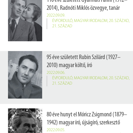
110 éve született Gyarmati Fanni (1912–
2014), Radnóti Miklós özvegye, tanár
2022.09.09.
ÉVFORDULÓ
,
MAGYAR IRODALOM
,
20. SZÁZAD
,
21. SZÁZAD
95 éve született Rubin Szilárd (1927–
2010) magyar költő, író
2022.09.06.
ÉVFORDULÓ
,
MAGYAR IRODALOM
,
20. SZÁZAD
,
21. SZÁZAD
80 éve hunyt el Móricz Zsigmond (1879–
1942) magyar író, újságíró, szerkesztő
2022.09.05.