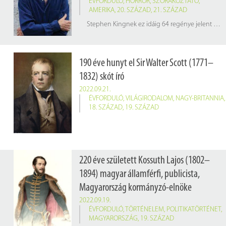
ÉVFORDULÓ
,
HORROR
,
SZÓRAKOZTATÓ
,
AMERIKA
,
20. SZÁZAD
,
21. SZÁZAD
Stephen Kingnek ez idáig 64 regénye jelent meg, ebből 7 Richard Bachman álnéven. Több mint 200 novellát írt. Negyvennél is több nyelvre lefordított művei több mint 400 millió példányban keltek el világszerte. Számos története szülőföldjén, Maine államban játszódik. A legismertebb művei:
(Borítókép:
esquire.com
190 éve hunyt el Sir Walter Scott (1771–
1832) skót író
2022.09.21.
ÉVFORDULÓ
,
VILÁGIRODALOM
,
NAGY-BRITANNIA
,
18. SZÁZAD
,
19. SZÁZAD
220 éve született Kossuth Lajos (1802–
1894) magyar államférfi, publicista,
Magyarország kormányzó-elnöke
2022.09.19.
ÉVFORDULÓ
,
TÖRTÉNELEM
,
POLITIKATÖRTÉNET
,
MAGYARORSZÁG
,
19. SZÁZAD