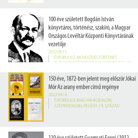
100 éve született Bogdán István
könyvtáros, történész, szakíró, a Magyar
Országos Levéltár Központi Könyvtárának
vezetője
2022.09.15.
ÉVFORDULÓ
,
MŰVELŐDÉSTÖRTÉNET
,
TUDOMÁNYTÖRTÉNET
,
MAGYARORSZÁG
,
20.
SZÁZAD
150 éve, 1872-ben jelent meg először Jókai
Mór Az arany ember című regénye
2022.09.14.
ÉVFORDULÓ
,
MAGYAR IRODALOM
,
SZÉPIRODALOM
,
REGÉNY
,
19. SZÁZAD