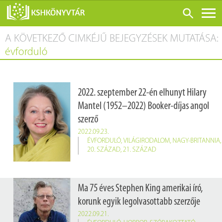
A KÖVETKEZŐ CIMKÉJŰ BEJEGYZÉSEK MUTATÁSA:
ONLINE KATALÓGUS
évforduló
RÓLUNK
LÁTOGATÁS ELŐTT
2022. szeptember 22-én elhunyt Hilary
SZOLGÁLTATÁSOK
Mantel (1952–2022) Booker-díjas angol
KONFERENCIÁK
szerző
ADATBÁZISOK
2022.09.23.
ÉVFORDULÓ
,
VILÁGIRODALOM
,
NAGY-BRITANNIA
,
BLOG
20. SZÁZAD
,
21. SZÁZAD
KIADVÁNYOK
Ma 75 éves Stephen King amerikai író,
korunk egyik legolvasottabb szerzője
2022.09.21.