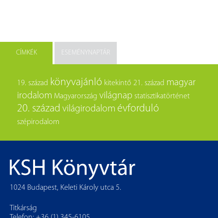
CÍMKÉK
ESEMÉNYNAPTÁR
könyvajánló
magyar
19. század
kitekintő
21. század
irodalom
világnap
Magyarország
statisztikatörténet
20. század
évforduló
világirodalom
szépirodalom
1024 Budapest, Keleti Károly utca 5.
Titkárság
Telefon: +36 (1) 345-6105