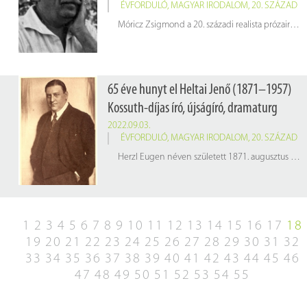
ÉVFORDULÓ
,
MAGYAR IRODALOM
,
20. SZÁZAD
Móricz Zsigmond a 20. századi realista prózairodalom legismertebb alakja. Érdekesség, hogy Móricz Zsigmond 1903-ban néhány hónapig a KSH Népmozgalmi Osztályán dolgozott napidíjasként; öccse, Móricz Miklós pedig 1931-től a KSH sajtóreferenseként, 1933-tól 1944 áprilisáig a Statisztikai Tudósító (STUD) című napilap főszerkesztőjeként dolgozott.
65 éve hunyt el Heltai Jenő (1871–1957)
Kossuth-díjas író, újságíró, dramaturg
2022.09.03.
ÉVFORDULÓ
,
MAGYAR IRODALOM
,
20. SZÁZAD
Herzl Eugen néven született 1871. augusztus 11-én. 1913-ban a Herzl családi nevét Heltaira változtatta.
1
2
3
4
5
6
7
8
9
10
11
12
13
14
15
16
17
18
19
20
21
22
23
24
25
26
27
28
29
30
31
32
33
34
35
36
37
38
39
40
41
42
43
44
45
46
47
48
49
50
51
52
53
54
55