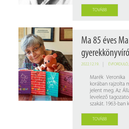
TOVÁBB
Ma 85 éves Mar
gyerekkönyvíró
2022.12.19.
ÉVFORDULÓ
Marék Veronika 
korában rajzolta
jelent meg. Az Ál
levelező tagozat
szakát. 1963-ban k
TOVÁBB