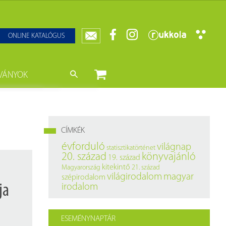
ONLINE KATALÓGUS
VÁNYOK
nyvtár
ját könyveink
da)
mzetközi Statisztikai Figyelő
CÍMKÉK
0–1950
k
évforduló
világnap
statisztikatörténet
20. század
könyvajánló
19. század
ányok
k
kitekintő
Magyarország
21. század
világirodalom
magyar
szépirodalom
datbázisok
ja
irodalom
datbázisok
ESEMÉNYNAPTÁR