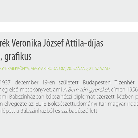
ék Veronika József Attila-díjas
, grafikus
,
GYERMEKKÖNYV
,
MAGYAR IRODALOM
,
20. SZÁZAD
,
21. SZÁZAD
1937. december 19-én született, Budapesten. Tizenhét 
 meg első mesekönyvét, ami
A Bem téri gyerekek
címen 1956
lami Bábszínházban bábszínészi diplomát szerzett, közben 
on elvégezte az ELTE Bölcsészettudományi Kar magyar iro
ilépett a Bábszínházból és szabadúszó lett.