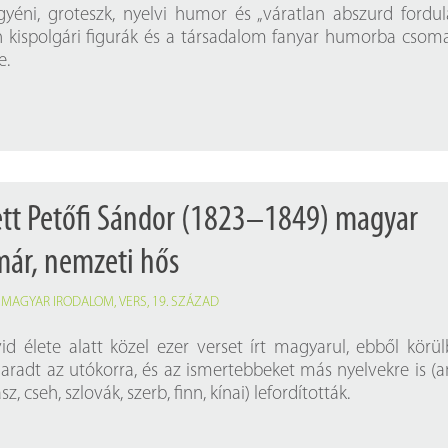
Próbahozzáférések adatbázisokho
Kitekintő
egyéni, groteszk, nyelvi humor és „váratlan abszurd fordul
an kispolgári figurák és a társadalom fanyar humorba csom
Könyvtári Hí
e.
ett Petőfi Sándor (1823–1849) magyar
lmár, nemzeti hős
,
MAGYAR IRODALOM
,
VERS
,
19. SZÁZAD
id élete alatt közel ezer verset írt magyarul, ebből körül
radt az utókorra, és az ismertebbeket más nyelvekre is (a
z, cseh, szlovák, szerb, finn, kínai) lefordították.