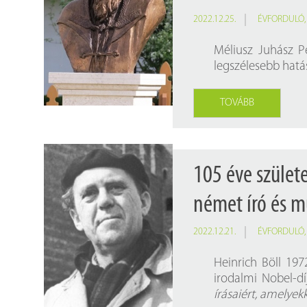
2022.12.25.
ÉVFORDULÓ
Méliusz Juhász P
legszélesebb hatá
TOVÁBB
105 éve szület
német író és m
2022.12.21.
ÉVFORDULÓ
Heinrich Böll 19
irodalmi Nobel-d
írásaiért, amelye