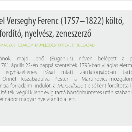
el Verseghy Ferenc (1757–1822) költő,
fordító, nyelvész, zeneszerző
,
MAGYAR IRODALOM
,
MŰVELŐDÉSTÖRTÉNET
,
18. SZÁZAD
tszónok, majd Jenő (Eugenius) néven belépett a p
781. április 22-én pappá szentelték. 1793-ban világias élet
t, egyházellenes írásai miatt zárdafogságban tarto
 Onnét kiszabadulva Pesten a Martinovics-mozgalo
ancia forradalmi indulót, a
Marseillaise
-t elsőként fordította l
a ítélték, végül kilenc évig tartó börtönbüntetés után szabadul
ef nádor magyar nyelvtanítója lett.