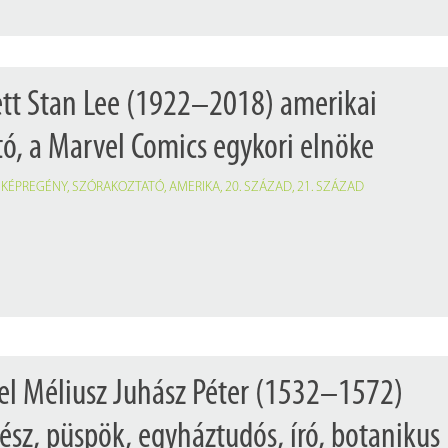
ett Stan Lee (1922–2018) amerikai
ó, a Marvel Comics egykori elnöke
,
KÉPREGÉNY
,
SZÓRAKOZTATÓ
,
AMERIKA
,
20. SZÁZAD
,
21. SZÁZAD
el Méliusz Juhász Péter (1532–1572)
ész, püspök, egyháztudós, író, botanikus