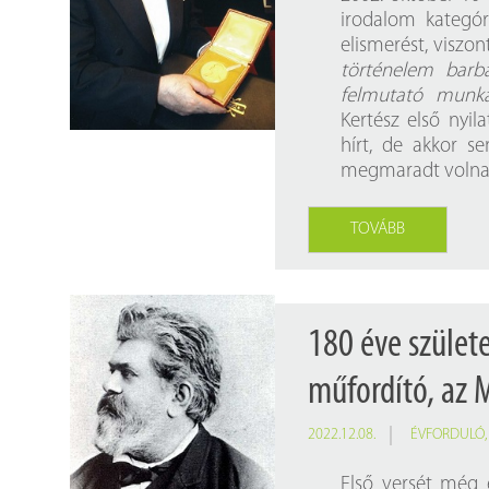
irodalom kategór
elismerést, viszon
történelem barbá
felmutató munká
Kertész első nyi
hírt, de akkor s
megmaradt volna n
TOVÁBB
180 éve szület
műfordító, az 
2022.12.08.
ÉVFORDULÓ
Első versét még 