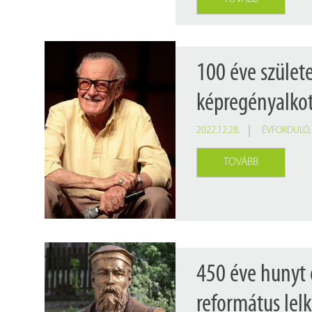
100 éve szület
képregényalkot
2022.12.28.
ÉVFORDULÓ
TOVÁBB
450 éve hunyt 
református lelk