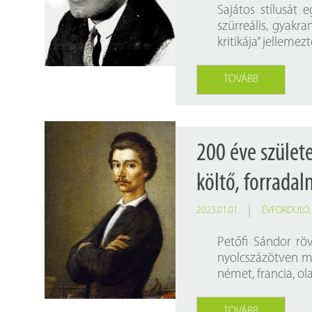
Findura Imre-díszoklevéllel kitüntetett kollégáink
Online katalógus
Sajátos stílusát 
szürreális, gyakr
Galéria
kritikája” jellemezt
Pályázatok
TOVÁBB
Közérdekű adatok
200 éve szület
költő, forrada
2023.01.01.
ÉVFORDULÓ
Petőfi Sándor röv
nyolcszázötven ma
német, francia, olas
TOVÁBB