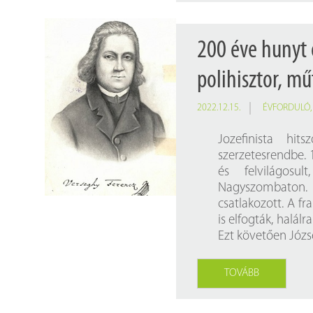
200 éve hunyt 
polihisztor, mű
2022.12.15.
ÉVFORDULÓ
Jozefinista hi
szerzetesrendbe. 1
és felvilágosul
Nagyszombaton.
csatlakozott. A fr
is elfogták, halálr
Ezt követően Józs
TOVÁBB