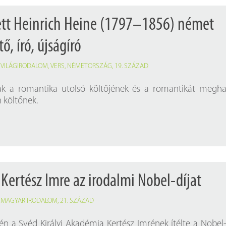
ett Heinrich Heine (1797–1856) német
ő, író, újságíró
,
VILÁGIRODALOM
,
VERS
,
NÉMETORSZÁG
,
19. SZÁZAD
k a romantika utolsó költőjének és a romantikát megh
 költőnek.
 Kertész Imre az irodalmi Nobel-díjat
,
MAGYAR IRODALOM
,
21. SZÁZAD
én a Svéd Királyi Akadémia Kertész Imrének ítélte a Nobel-