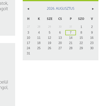
z
atok,
agolt
2026. AUGUSZTUS
rlap
H
K
SZE
CS
P
SZO
V
1
2
27
28
29
30
31
3
4
5
6
7
8
9
10
11
12
13
14
15
16
17
18
19
20
21
22
23
24
25
26
27
28
29
30
31
belül
ngol,