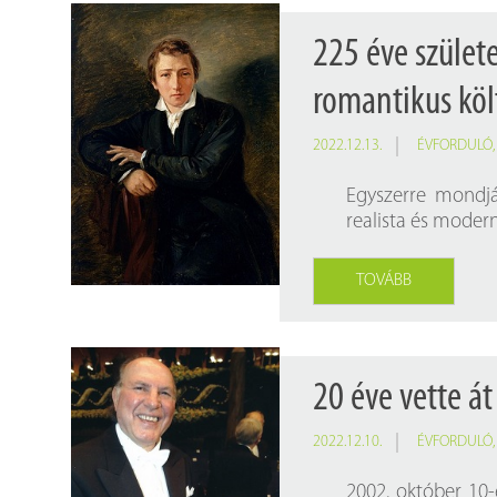
225 éve szület
romantikus költ
2022.12.13.
ÉVFORDULÓ
Egyszerre mondjá
realista és modern
TOVÁBB
20 éve vette át
2022.12.10.
ÉVFORDULÓ
2002. október 10-