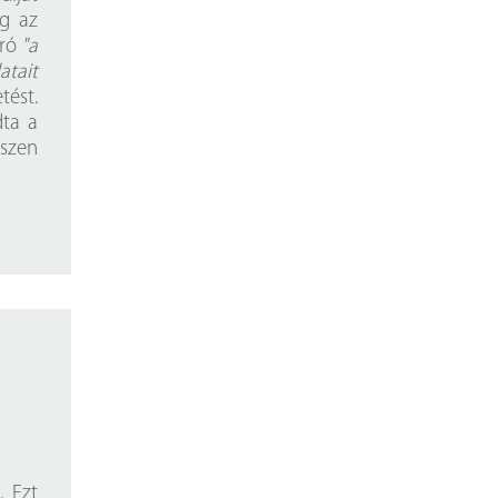
eg az
író
"a
atait
ést.
dta a
iszen
. Ezt