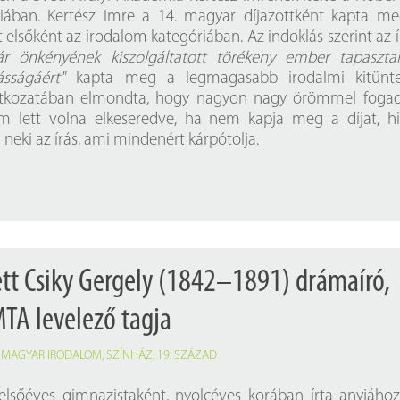
iában. Kertész Imre a 14. magyar díjazottként kapta m
t elsőként az irodalom kategóriában. Az indoklás szerint az 
r önkényének kiszolgáltatott törékeny ember tapasztal
sságáért"
kapta meg a legmagasabb irodalmi kitüntet
latkozatában elmondta, hogy nagyon nagy örömmel foga
em lett volna elkeseredve, ha nem kapja meg a díjat, h
eki az írás, ami mindenért kárpótolja.
ett Csiky Gergely (1842–1891) drámaíró,
MTA levelező tagja
,
MAGYAR IRODALOM
,
SZÍNHÁZ
,
19. SZÁZAD
elsőéves gimnazistaként, nyolcéves korában írta anyjához