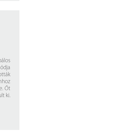
álos
módja
tták
mhoz
e. Őt
t ki.