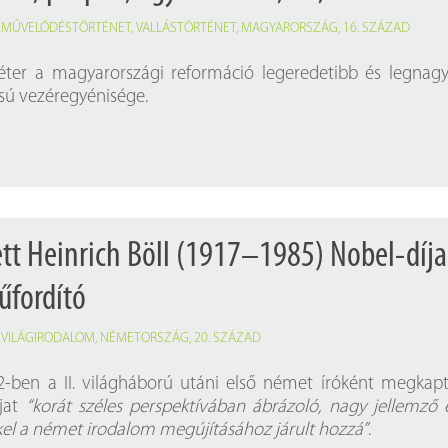
,
MŰVELŐDÉSTÖRTÉNET
,
VALLÁSTÖRTÉNET
,
MAGYARORSZÁG
,
16. SZÁZAD
éter a magyarországi reformáció legeredetibb és legnag
sú vezéregyénisége.
ett Heinrich Böll (1917–1985) Nobel-díja
űfordító
,
VILÁGIRODALOM
,
NÉMETORSZÁG
,
20. SZÁZAD
72-ben a II. világháború utáni első német íróként megkap
íjat
“korát széles perspektívában ábrázoló, nagy jellemző 
kkel a német irodalom megújításához járult hozzá”
.