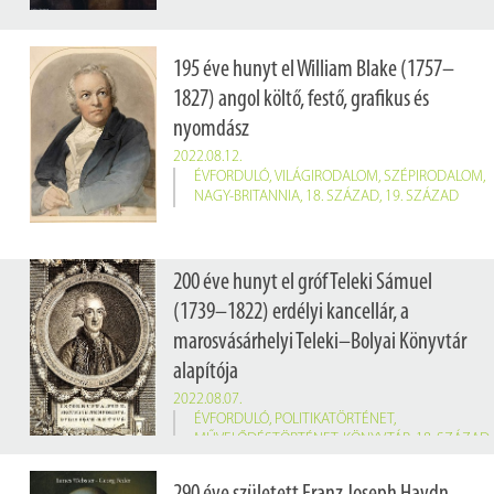
195 éve hunyt el William Blake (1757–
1827) angol költő, festő, grafikus és
nyomdász
2022.08.12.
ÉVFORDULÓ
,
VILÁGIRODALOM
,
SZÉPIRODALOM
,
NAGY-BRITANNIA
,
18. SZÁZAD
,
19. SZÁZAD
200 éve hunyt el gróf Teleki Sámuel
(1739–1822) erdélyi kancellár, a
marosvásárhelyi Teleki–Bolyai Könyvtár
alapítója
2022.08.07.
ÉVFORDULÓ
,
POLITIKATÖRTÉNET
,
MŰVELŐDÉSTÖRTÉNET
,
KÖNYVTÁR
,
18. SZÁZAD
Teleki Sámuel Mária Terézia uralkodása idején királyi kamarás, aztán küküllői főispán és erdélyi kormányszéki tanácsos. II. József uralkodása alatt belső titkos tanácsos, 1784-től 1790-ig királyi biztos az akkor alkotott nagyváradi kerületben. Szabolcs, Békés, Arad, Csanád, Csongrád vármegye főispáni helytartója, a hajdú kerületben főkapitányi helyettes, 1785-től 1787-ig vármegye főispánja, 1792-ben magyar alkancellár és Máramaros vármegye főispánja. II. Lipót uralkodása alatt erdélyi főkancellár és 1791-től ismét Bihar vármegye főispánja is.