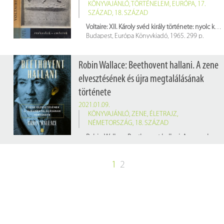
KÖNYVAJÁNLÓ
,
TÖRTÉNELEM
,
EURÓPA
,
17.
SZÁZAD
,
18. SZÁZAD
Voltaire: XII. Károly svéd király története: nyolc könyvben
Budapest, Európa Könyvkiadó, 1965. 299 p.
Raktári jelzet: 598422
Robin Wallace: Beethovent hallani. A zene
elvesztésének és újra megtalálásának
története
2021.01.09.
KÖNYVAJÁNLÓ
,
ZENE
,
ÉLETRAJZ
,
NÉMETORSZÁG
,
18. SZÁZAD
Robin Wallace: Beethovent hallani. A zene elvesztésének és újra megtalálásának története
Budapest, Európa Kiadó, 2020. 301 p.
Raktári jelzet: 668571
1
2