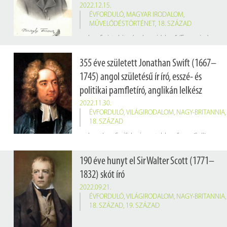
2022.12.15.
ÉVFORDULÓ
,
MAGYAR IRODALOM
,
MŰVELŐDÉSTÖRTÉNET
,
18. SZÁZAD
Jozefinista hitszónok, majd Jenő (Eugenius) néven belépett a pálos szerzetesrendbe. 1781. április 22-én pappá szentelték. 1793-ban világias életmódja és felvilágosult, egyházellenes írásai miatt zárdafogságban tartották Nagyszombaton. Onnét kiszabadulva Pesten a Martinovics-mozgalomhoz csatlakozott. A francia forradalmi indulót, a
355 éve született Jonathan Swift (1667–
1745) angol születésű ír író, esszé- és
politikai pamfletíró, anglikán lelkész
2022.11.30.
ÉVFORDULÓ
,
VILÁGIRODALOM
,
NAGY-BRITANNIA
,
18. SZÁZAD
Jonathan Swift legismertebb műve a
Gulliver utazásai
190 éve hunyt el Sir Walter Scott (1771–
1832) skót író
2022.09.21.
ÉVFORDULÓ
,
VILÁGIRODALOM
,
NAGY-BRITANNIA
,
18. SZÁZAD
,
19. SZÁZAD