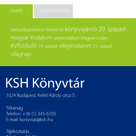
CÍMKÉK
ESEMÉNYNAPTÁR
könyvajánló
20. század
statisztikatörténet
kitekintő
magyar irodalom
szépirodalom
Magyarország
évforduló
világirodalom
19. század
21. század
világnap
1024 Budapest, Keleti Károly utca 5.
Titkárság
Telefon: +36 (1) 345-6105
E-mail:
konyvtar@ksh.hu
Tájékoztatás