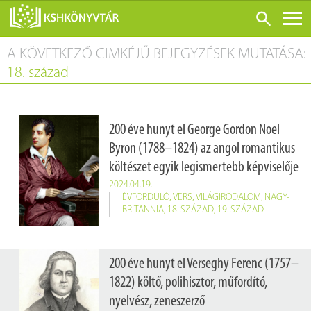
A KÖVETKEZŐ CIMKÉJŰ BEJEGYZÉSEK MUTATÁSA:
ONLINE KATALÓGUS
18. század
RÓLUNK
LÁTOGATÁS ELŐTT
200 éve hunyt el George Gordon Noel
SZOLGÁLTATÁSOK
Byron (1788–1824) az angol romantikus
KONFERENCIÁK
költészet egyik legismertebb képviselője
ADATBÁZISOK
2024.04.19.
ÉVFORDULÓ
,
VERS
,
VILÁGIRODALOM
,
NAGY-
BLOG
BRITANNIA
,
18. SZÁZAD
,
19. SZÁZAD
KIADVÁNYOK
200 éve hunyt el Verseghy Ferenc (1757–
1822) költő, polihisztor, műfordító,
nyelvész, zeneszerző