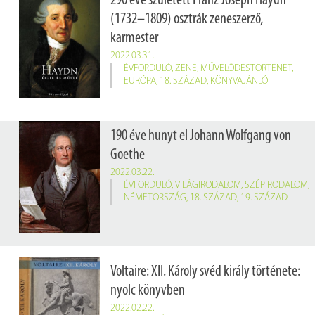
290 éve született Franz Joseph Haydn
(1732–1809) osztrák zeneszerző,
karmester
2022.03.31.
ÉVFORDULÓ
,
ZENE
,
MŰVELŐDÉSTÖRTÉNET
,
EURÓPA
,
18. SZÁZAD
,
KÖNYVAJÁNLÓ
190 éve hunyt el Johann Wolfgang von
Goethe
2022.03.22.
ÉVFORDULÓ
,
VILÁGIRODALOM
,
SZÉPIRODALOM
,
NÉMETORSZÁG
,
18. SZÁZAD
,
19. SZÁZAD
Voltaire: XII. Károly svéd király története:
nyolc könyvben
2022.02.22.