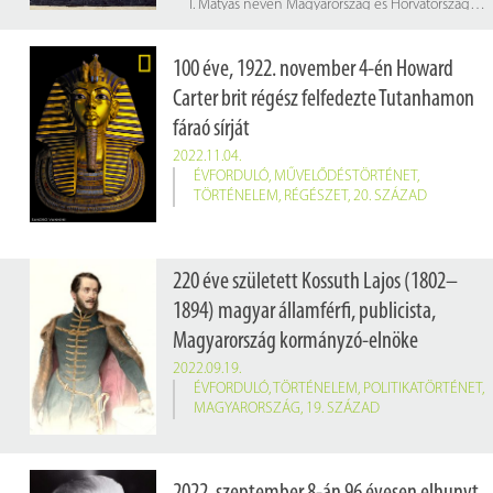
I. Mátyás néven Magyarország és Horvátország királya 1458-tól, cseh király 1469-től, Ausztria uralkodó főhercege 1486-tól haláláig. Közkeletűen Corvin Mátyás vagy Igazságos Mátyás néven is ismert. Hivatalos latin nyelvű uralkodói nevén Mathias Rex.
100 éve, 1922. november 4-én Howard
Carter brit régész felfedezte Tutanhamon
fáraó sírját
2022.11.04.
ÉVFORDULÓ
,
MŰVELŐDÉSTÖRTÉNET
,
TÖRTÉNELEM
,
RÉGÉSZET
,
20. SZÁZAD
220 éve született Kossuth Lajos (1802–
1894) magyar államférfi, publicista,
Magyarország kormányzó-elnöke
2022.09.19.
ÉVFORDULÓ
,
TÖRTÉNELEM
,
POLITIKATÖRTÉNET
,
MAGYARORSZÁG
,
19. SZÁZAD