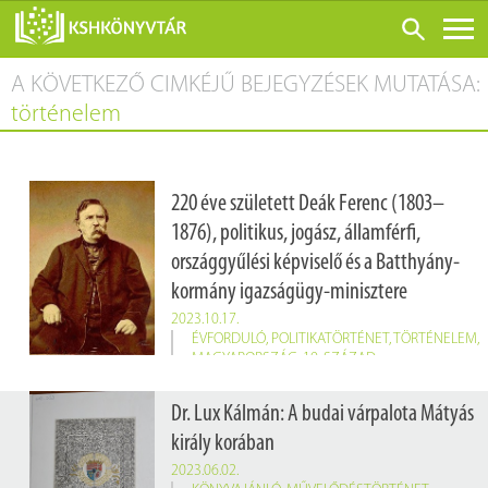
A KÖVETKEZŐ CIMKÉJŰ BEJEGYZÉSEK MUTATÁSA:
ONLINE KATALÓGUS
történelem
RÓLUNK
LÁTOGATÁS ELŐTT
220 éve született Deák Ferenc (1803–
SZOLGÁLTATÁSOK
1876), politikus, jogász, államférfi,
KONFERENCIÁK
országgyűlési képviselő és a Batthyány-
kormány igazságügy-minisztere
ADATBÁZISOK
2023.10.17.
BLOG
ÉVFORDULÓ
,
POLITIKATÖRTÉNET
,
TÖRTÉNELEM
,
MAGYARORSZÁG
,
19. SZÁZAD
KIADVÁNYOK
Dr. Lux Kálmán: A budai várpalota Mátyás
király korában
2023.06.02.