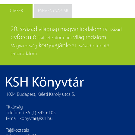
CÍMKÉK
ESEMÉNYNAPTÁR
20. század
világnap
magyar irodalom
19. század
évforduló
világirodalom
statisztikatörténet
könyvajánló
Magyarország
21. század
kitekintő
szépirodalom
1024 Budapest, Keleti Károly utca 5.
Titkárság
Telefon: +36 (1) 345-6105
E-mail:
konyvtar@ksh.hu
Tájékoztatás