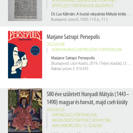
KÖNYVAJÁNLÓ
,
MŰVELŐDÉSTÖRTÉNET
,
ÉPÍTÉSZET
,
TÖRTÉNELEM
,
BUDAPEST
Dr. Lux Kálmán: A budai várpalota Mátyás király korában
Budapest, szerző, 1920; 110 p., 11 t.
Raktári jelzetek: 402933, 401310
Az olasz nyelvű kiadás raktári jelzete: 402934
Marjane Satrapi: Persepolis
2023.03.08.
KÖNYVAJÁNLÓ
,
KÉPREGÉNY
,
TÖRTÉNELEM
Marjane Satrapi: Persepolis
[Budapest]: Libri Kiadó, 2019. (Teljes kiadás); [350] p.
Raktári jelzet: E 016393
580 éve született Hunyadi Mátyás (1443–
1490) magyar és horvát, majd cseh király
2023.02.23.
ÉVFORDULÓ
,
TÖRTÉNELEM
,
MŰVELŐDÉSTÖRTÉNET
,
KÖNYVTÁR
,
MAGYARORSZÁG
,
15. SZÁZAD