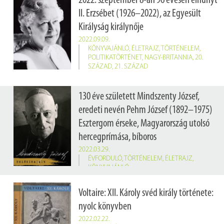
2022. szeptember 8-án 96 évesen elhunyt
II. Erzsébet (1926–2022), az Egyesült
Királyság királynője
2022.09.09.
KÖNYVAJÁNLÓ
,
ÉLETRAJZ
,
TÖRTÉNELEM
,
POLITIKATÖRTÉNET
,
NAGY-BRITANNIA
,
20.
SZÁZAD
,
21. SZÁZAD
II. Erzsébet 2022. június 13-án a világ második leghosszabb ideig regnáló uralkodója lett 70 év 127 nappal. A királynő az Egyesült Királyság mellett a Nemzetközösség uralkodója is volt egyben. Uralkodása alatt 15 miniszterelnök váltotta egymást, Sir Winston Churchilltől Liz Trussig. Férjétől, Fülöp edinburgh-i hercegtől 4 gyermeke született, akik közül a legidősebb fia, Károly fogja követni a trónon, III. Károly néven. Életéről és uralkodásáról számtalan könyv, film és sorozat is készült. Néhány könyvet ajánlunk azoknak, akik szeretnének megismerkedni a néhai királynő életével.
130 éve született Mindszenty József,
eredeti nevén Pehm József (1892–1975)
Esztergom érseke, Magyarország utolsó
hercegprímása, bíboros
2022.03.29.
ÉVFORDULÓ
,
TÖRTÉNELEM
,
ÉLETRAJZ
,
KÖNYVAJÁNLÓ
Mindszenty József személyisége meghatározó a 20. századi magyar köz- és egyháztörténetben, akit üldöztek a nyilasok és a kommunisták egyaránt. Mindszentynek 2019. február 12-én Ferenc pápa jóváhagyta a tiszteletre méltó (Venerabilis Dei servus) megtisztelő címet. Ezt a címet azok a személyek kapják meg, akiknek a szentté avatási vizsgálat és eljárás során megállapítják a pápa jóváhagyásával, hogy „hősi fokon gyakorolta a keresztény erényeket”. A szentté avatási eljárásoknak ez a második állomása a négyből.
Voltaire: XII. Károly svéd király története:
nyolc könyvben
2022.02.22.