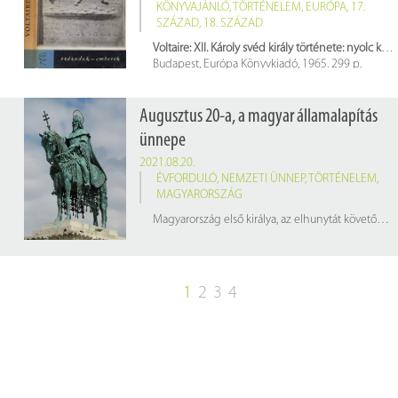
KÖNYVAJÁNLÓ
,
TÖRTÉNELEM
,
EURÓPA
,
17.
SZÁZAD
,
18. SZÁZAD
Voltaire: XII. Károly svéd király története: nyolc könyvben
Budapest, Európa Könyvkiadó, 1965. 299 p.
Raktári jelzet: 598422
Augusztus 20-a, a magyar államalapítás
ünnepe
2021.08.20.
ÉVFORDULÓ
,
NEMZETI ÜNNEP
,
TÖRTÉNELEM
,
MAGYARORSZÁG
Magyarország első királya, az elhunytát követően szentté avatott I. István, 980 körül született. Édesapja, Géza nagyfejedelem (945–997) halála után örökölte meg a trónt. A hatalom átvételét követően számos, családjához tartozó riválissal kellett leszámolnia, hogy szilárd államot hozzon létre. Előbb az Árpád-ház legidősebb férfi tagját, Koppányt kellett legyőznie, ezután 1003-ban az erdélyi gyulát, majd 1008 és 1017. között a Maros-vidék urának, Ajtonynak az erőit sikerült legyűrnie.
1
2
3
4