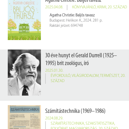
Agatha Christie: Baljós tavasz
2025.04.08.
KÖNYVAJÁNLÓ
,
KRIMI
,
20. SZÁZAD
Agatha Christie: Baljós ​tavasz
Budapest: Helikon K., 2024. 281 p.
Raktári jelzet: 694748
30 éve hunyt el Gerald Durrell (1925–
1995) brit zoológus, író
2025.01.30.
ÉVFORDULÓ
,
VILÁGIRODALOM
,
TERMÉSZET
,
20.
SZÁZAD
Számítástechnika (1969–1986)
2024.08.29.
SZÁMÍTÁSTECHNIKA
,
SZAKSTATISZTIKA
,
FOLYÓIRAT
,
MAGYARORSZÁG
,
20. SZÁZAD