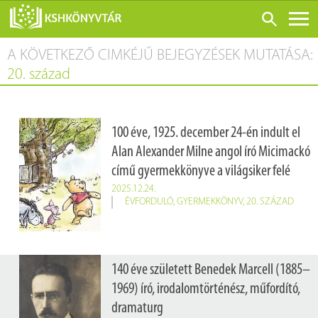
A KÖVETKEZŐ CIMKÉJŰ BEJEGYZÉSEK MUTATÁSA:
ONLINE KATALÓGUS
20. század
RÓLUNK
LÁTOGATÁS ELŐTT
100 éve, 1925. december 24-én indult el
SZOLGÁLTATÁSOK
Alan Alexander Milne angol író Micimackó
KONFERENCIÁK
című gyermekkönyve a világsiker felé
ADATBÁZISOK
2025.12.24.
ÉVFORDULÓ
,
GYERMEKKÖNYV
,
20. SZÁZAD
BLOG
KIADVÁNYOK
140 éve született Benedek Marcell (1885–
1969) író, irodalomtörténész, műfordító,
dramaturg