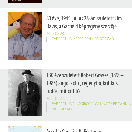
80 éve, 1945. július 28-án született Jim
Davis, a Garfield képregény szerzője
2025.07.28.
ÉVFORDULÓ
,
KÉPREGÉNY
,
20. SZÁZAD
130 éve született Robert Graves (1895–
1985) angol költő, regényíró, kritikus,
tudós, műfordító
2025.07.24.
ÉVFORDULÓ
,
VILÁGIRODALOM
,
NAGY-BRITANNIA
,
20. SZÁZAD