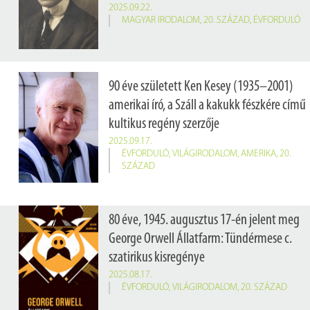
2025.09.22.
MAGYAR IRODALOM
,
20. SZÁZAD
,
ÉVFORDULÓ
90 éve született Ken Kesey (1935–2001)
amerikai író, a Száll a kakukk fészkére című
kultikus regény szerzője
2025.09.17.
ÉVFORDULÓ
,
VILÁGIRODALOM
,
AMERIKA
,
20.
SZÁZAD
80 éve, 1945. augusztus 17-én jelent meg
George Orwell Állatfarm: Tündérmese c.
szatirikus kisregénye
2025.08.17.
ÉVFORDULÓ
,
VILÁGIRODALOM
,
20. SZÁZAD