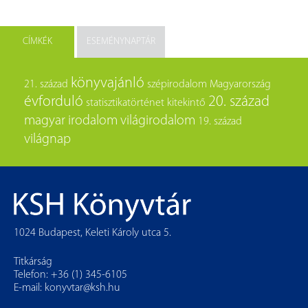
CÍMKÉK
ESEMÉNYNAPTÁR
könyvajánló
21. század
szépirodalom
Magyarország
évforduló
20. század
statisztikatörténet
kitekintő
magyar irodalom
világirodalom
19. század
világnap
1024 Budapest, Keleti Károly utca 5.
Titkárság
Telefon: +36 (1) 345-6105
E-mail:
konyvtar@ksh.hu