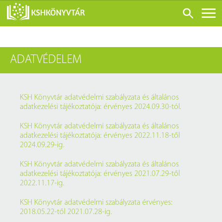
ONLINE KATALÓGUS
ADATVÉDELEM
RÓLUNK
LÁTOGATÁS ELŐTT
SZOLGÁLTATÁSOK
KSH Könyvtár adatvédelmi szabályzata és általános
adatkezelési tájékoztatója: érvényes 2024.09.30-tól.
KONFERENCIÁK
KSH Könyvtár adatvédelmi szabályzata és általános
ADATBÁZISOK
adatkezelési tájékoztatója: érvényes 2022.11.18-től
2024.09.29-ig.
BLOG
KSH Könyvtár adatvédelmi szabályzata és általános
KIADVÁNYOK
adatkezelési tájékoztatója: érvényes 2021.07.29-től
2022.11.17-ig.
KSH Könyvtár adatvédelmi szabályzata érvényes:
2018.05.22-től 2021.07.28-ig.