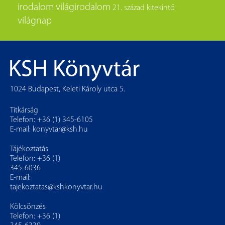
irodalom
világirodalom
21. század
kitekintő
világnap
1024 Budapest, Keleti Károly utca 5.
Titkárság
Telefon: +36 (1) 345-6105
E-mail:
konyvtar@ksh.hu
Tájékoztatás
Telefon: +36 (1)
345-6036
E-mail:
tajekoztatas@kshkonyvtar.hu
Kölcsönzés
Telefon: +36 (1)