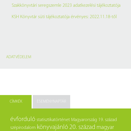
Szakkönyvtári seregszemle 2023 adatkezelési tájékoztatója
KSH Könyvtár süti tájékoztatója érvényes: 2022.11.18-től
ADATVÉDELEM
CÍMKÉK
ESEMÉNYNAPTÁR
évforduló
statisztikatörténet
Magyarország
19. század
könyvajánló
20. század
magyar
szépirodalom