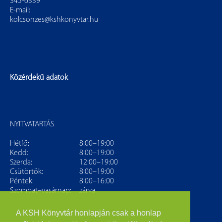
345-6339
E-mail:
kolcsonzes@kshkonyvtar.hu
Közérdekű adatok
NYITVATARTÁS
Hétfő:
8:00–19:00
Kedd:
8:00–19:00
Szerda:
12:00–19:00
Csütörtök:
8:00–19:00
Péntek:
8:00–16:00
Szombat–vasárnap:
zárva
A KSH Könyvtár honlapján csak a honlap