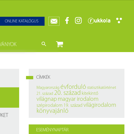
ONLINE KATALÓGUS
VÁNYOK
nyvtár
ját könyveink
da)
mzetközi Statisztikai Figyelő
CÍMKÉK
0–1950
k
évforduló
Magyarország
statisztikatörténet
20. század
kitekintő
21. század
ányok
k
világnap
magyar irodalom
világirodalom
szépirodalom
19. század
datbázisok
könyvajánló
ÜKET
datbázisok
ESEMÉNYNAPTÁR