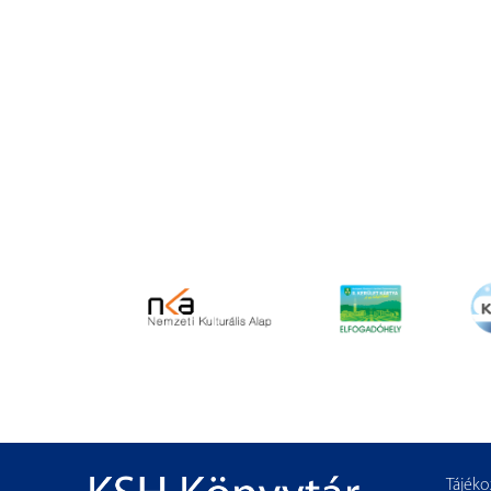
Tájéko