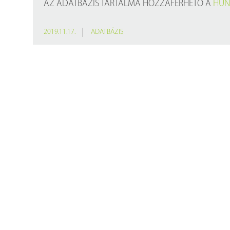
Findura Imre-díszoklevéllel kitüntetett kollégáink
Online katalógus
AZ ADATBÁZIS TARTALMA HOZZÁFÉRHETŐ A
HUN
Galéria
2019.11.17.
ADATBÁZIS
Pályázatok
Közérdekű adatok