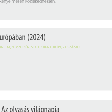
 kényelmesen közlekedhessen.
Európában (2024)
MACSKA
,
NEMZETKÖZI STATISZTIKA
,
EURÓPA
,
21. SZÁZAD
 Az olvasás világnapja