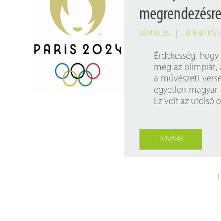
megrendezésre a
2024.07.26.
KITEKINTŐ
,
S
Érdekesség, hogy 
meg az olimpiát, 
a művészeti verse
egyetlen magyar 
Ez volt az utolsó 
TOVÁBB