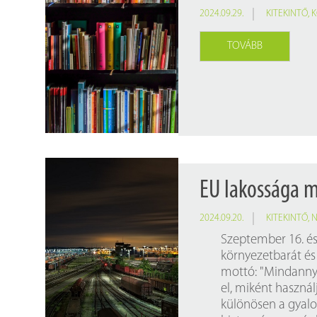
2024.09.29.
KITEKINTŐ
,
K
TOVÁBB
EU lakossága 
2024.09.20.
KITEKINTŐ
,
N
Szeptember 16. és 
környezetbarát és 
mottó: "Mindannyiu
el, miként haszná
különösen a gyalo