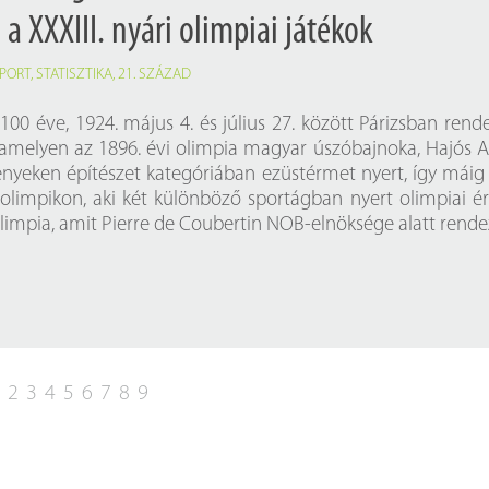
 XXXIII. nyári olimpiai játékok
PORT
,
STATISZTIKA
,
21. SZÁZAD
100 éve, 1924. május 4. és július 27. között Párizsban rend
amelyen az 1896. évi olimpia magyar úszóbajnoka, Hajós A
nyeken építészet kategóriában ezüstérmet nyert, így máig
olimpikon, aki két különböző sportágban nyert olimpiai é
olimpia, amit Pierre de Coubertin NOB-elnöksége alatt rende
1
2
3
4
5
6
7
8
9