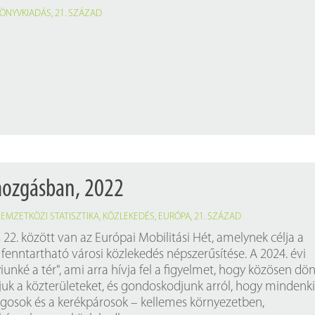
ÖNYVKIADÁS
,
21. SZÁZAD
mozgásban, 2022
EMZETKÖZI STATISZTIKA
,
KÖZLEKEDÉS
,
EURÓPA
,
21. SZÁZAD
22. között van az Európai Mobilitási Hét, amelynek célja a
fenntartható városi közlekedés népszerűsítése. A 2024. évi
nké a tér", ami arra hívja fel a figyelmet, hogy közösen dö
ljuk a közterületeket, és gondoskodjunk arról, hogy mindenki
gosok és a kerékpárosok – kellemes környezetben,