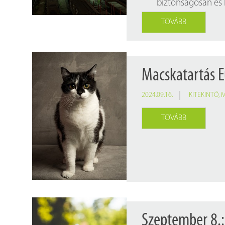
biztonságosan és
TOVÁBB
Macskatartás 
2024.09.16.
KITEKINTŐ
,
TOVÁBB
Szeptember 8.: