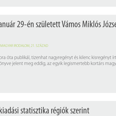
január 29-én született Vámos Miklós Józs
,
MAGYAR IRODALOM
,
21. SZÁZAD
ora óta publikál, tizenhat nagyregényt és kilenc kisregényt írt
önyve jelent meg eddig, az egyik legismertebb kortárs mag
adási statisztika régiók szerint