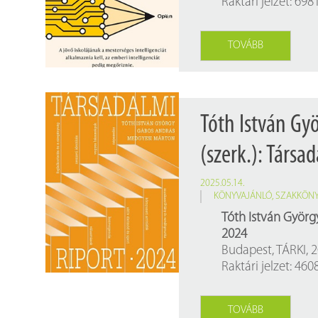
Raktári jelzet: 698
Findura Imre-díszoklevéllel kitüntetett kollégáink
Online katalógus
Galéria
TOVÁBB
Pályázatok
Közérdekű adatok
Tóth István Gy
(szerk.): Társa
2025.05.14.
KÖNYVAJÁNLÓ
,
SZAKKÖN
Tóth István György
2024
Budapest, TÁRKI, 2
Raktári jelzet: 46
TOVÁBB