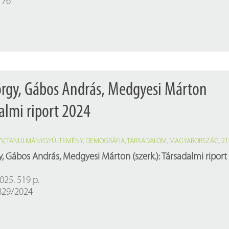
176
Próbahozzáférések adatbázisokho
Kitekintő
Könyvtári Hí
örgy, Gábos András, Medgyesi Márton
dalmi riport 2024
YV
,
TANULMÁNYGYŰJTEMÉNY
,
DEMOGRÁFIA
,
TÁRSADALOM
,
MAGYARORSZÁG
,
21
, Gábos András, Medgyesi Márton (szerk.): Társadalmi riport
025. 519 p.
0829/2024