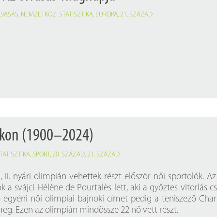
LVASÁS
,
NEMZETKÖZI STATISZTIKA
,
EURÓPA
,
21. SZÁZAD
ákon (1900–2024)
TATISZTIKA
,
SPORT
,
20. SZÁZAD
,
21. SZÁZAD
, II. nyári olimpián vehettek részt először női sportolók. Az
k a svájci Hélène de Pourtalès lett, aki a győztes vitorlás c
ső egyéni női olimpiai bajnoki címet pedig a teniszező Char
eg. Ezen az olimpián mindössze 22 nő vett részt.