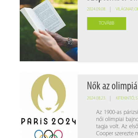
2024.09.08.
VILÁGNAP
,
O
TOVÁBB
Nők az olimpi
2024.08.23.
KITEKINTŐ
,
S
Az 1900-as párizsi
női olimpiai bajno
tagja volt. Az el
Cooper szerezte m