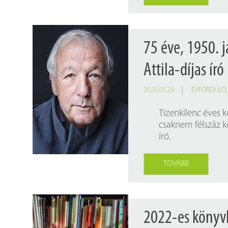
75 éve, 1950. 
Attila-díjas író
2025.01.29.
ÉVFORDULÓ
Tizenkilenc éves k
csaknem félszáz k
író.
TOVÁBB
2022-es könyvki