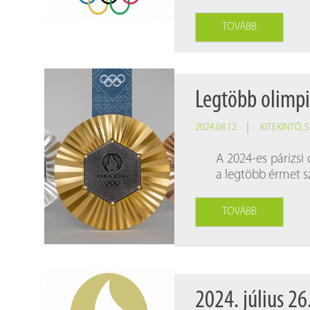
TOVÁBB
Legtöbb olimpi
2024.08.12.
KITEKINTŐ
,
S
A 2024-es párizsi
a legtöbb érmet s
TOVÁBB
2024. július 26