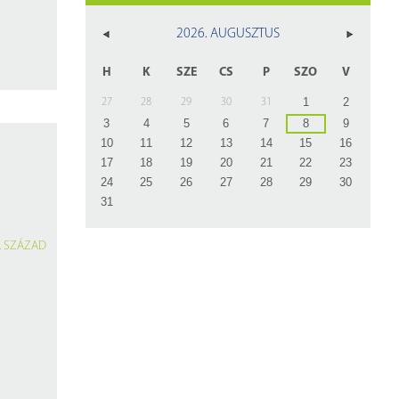
z
2026. AUGUSZTUS
rlap
H
K
SZE
CS
P
SZO
V
1
2
27
28
29
30
31
3
4
5
6
7
8
9
10
11
12
13
14
15
16
17
18
19
20
21
22
23
24
25
26
27
28
29
30
31
. SZÁZAD