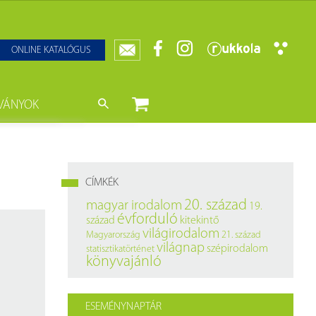
ONLINE KATALÓGUS
VÁNYOK
nyvtár
ját könyveink
da)
mzetközi Statisztikai Figyelő
CÍMKÉK
0–1950
k
20. század
magyar irodalom
19.
évforduló
század
kitekintő
ányok
k
világirodalom
Magyarország
21. század
világnap
szépirodalom
statisztikatörténet
datbázisok
könyvajánló
datbázisok
ESEMÉNYNAPTÁR