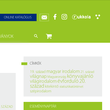
ONLINE KATALÓGUS
VÁNYOK
nyvtár
ját könyveink
da)
mzetközi Statisztikai Figyelő
CÍMKÉK
0–1950
k
magyar irodalom
19. század
21. század
könyvajánló
világnap
Magyarország
ányok
k
évforduló
20.
világirodalom
század
kitekintő
statisztikatörténet
datbázisok
szépirodalom
datbázisok
ESEMÉNYNAPTÁR
. SZÁZAD