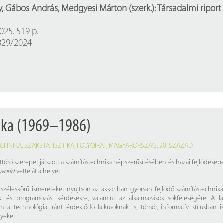
Próbahozzáférések adatbázisokho
Kitekintő
, Gábos András, Medgyesi Márton (szerk.): Társadalmi riport
Könyvtári Hí
025. 519 p.
0829/2024
ika (1969–1986)
ECHNIKA
,
SZAKSTATISZTIKA
,
FOLYÓIRAT
,
MAGYARORSZÁG
,
20. SZÁZAD
úttörő szerepet játszott a számítástechnika népszerűsítésében és hazai fejlődésé
world
vette át a helyét.
gy széleskörű ismereteket nyújtson az akkoriban gyorsan fejlődő számítástechnika 
ki és programozási kérdésekre, valamint az alkalmazások sokféleségére. A 
 a technológia iránt érdeklődő laikusoknak is, tömör, informatív stílusban i
yeket.