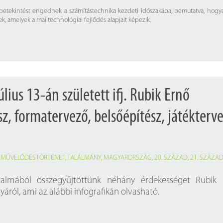
ai betekintést engednek a számítástechnika kezdeti időszakába, bemutatva, hogy
, amelyek a mai technológiai fejlődés alapjait képezik.
úlius 13-án született ifj. Rubik Ernő
sz, formatervező, belsőépítész, játékterve
,
MŰVELŐDÉSTÖRTÉNET
,
TALÁLMÁNY
,
MAGYARORSZÁG
,
20. SZÁZAD
,
21. SZÁZA
lkalmából összegyűjtöttünk néhány érdekességet Rubik 
yáról, ami az alábbi infografikán olvasható.