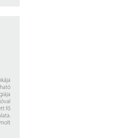
nkája
tható
giája
jóval
tt fő
lata.
molt