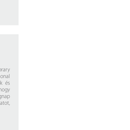
brary
onal
ek és
hogy
ágnap
atot,