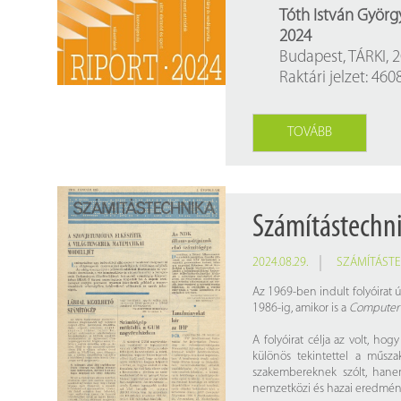
Findura Imre-díszoklevéllel kitüntetett kollégáink
Online katalógus
Tóth István György
2024
Galéria
Budapest, TÁRKI, 2
Raktári jelzet: 46
Pályázatok
Közérdekű adatok
TOVÁBB
Számítástechn
2024.08.29.
SZÁMÍTÁST
Az 1969-ben indult folyóirat 
1986-ig, amikor is a
Computer
A folyóirat célja az volt, ho
különös tekintettel a műsza
szakembereknek szólt, hanem
nemzetközi és hazai eredmén