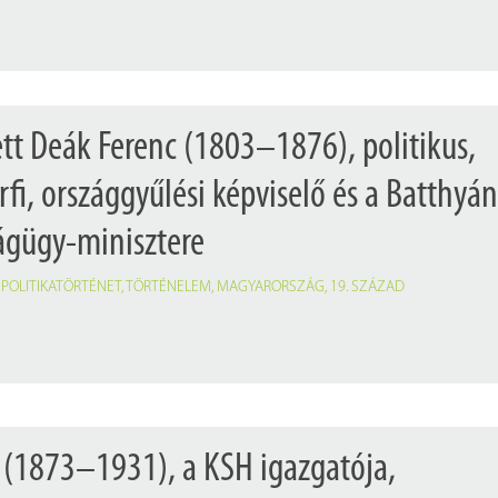
ett Deák Ferenc (1803–1876), politikus,
rfi, országgyűlési képviselő és a Batthyá
ágügy-minisztere
,
POLITIKATÖRTÉNET
,
TÖRTÉNELEM
,
MAGYARORSZÁG
,
19. SZÁZAD
 (1873–1931), a KSH igazgatója,