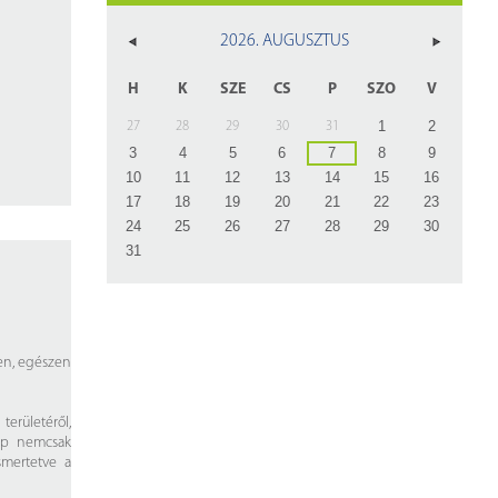
z
2026. AUGUSZTUS
rlap
H
K
SZE
CS
P
SZO
V
1
2
27
28
29
30
31
3
4
5
6
7
8
9
10
11
12
13
14
15
16
17
18
19
20
21
22
23
24
25
26
27
28
29
30
31
ben, egészen
területéről,
lap nemcsak
smertetve a