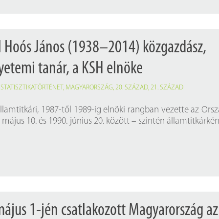
l Hoós János (1938–2014) közgazdász,
gyetemi tanár, a KSH elnöke
,
STATISZTIKATÖRTÉNET
,
MAGYARORSZÁG
,
20. SZÁZAD
,
21. SZÁZAD
llamtitkári, 1987-től 1989-ig elnöki rangban vezette az Ors
. május 10. és 1990. június 20. között – szintén államtitkárkén
május 1-jén csatlakozott Magyarország az