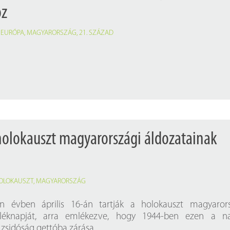
oz
,
EURÓPA
,
MAGYARORSZÁG
,
21. SZÁZAD
A holokauszt magyarországi áldozatainak
OLOKAUSZT
,
MAGYARORSZÁG
 évben április 16-án tartják a holokauszt magyarors
mléknapját, arra emlékezve, hogy 1944-ben ezen a n
 zsidóság gettóba zárása.