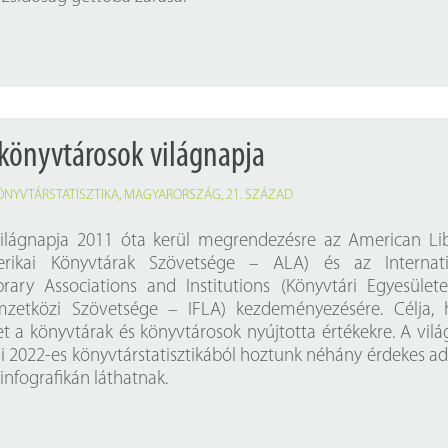
 könyvtárosok világnapja
ÖNYVTÁRSTATISZTIKA
,
MAGYARORSZÁG
,
21. SZÁZAD
ilágnapja 2011 óta kerül megrendezésre az American Li
erikai Könyvtárak Szövetsége – ALA) és az Internati
brary Associations and Institutions (Könyvtári Egyesület
zetközi Szövetsége – IFLA) kezdeményezésére. Célja, 
met a könyvtárak és könyvtárosok nyújtotta értékekre. A vil
i 2022-es könyvtárstatisztikából hoztunk néhány érdekes ad
infografikán láthatnak.