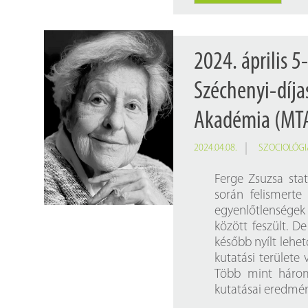
2024. április 5
Széchenyi-díja
Akadémia (MTA
2024.04.08.
SZOCIOLÓGI
Ferge Zsuzsa stat
során felismerte
egyenlőtlenségek
között feszült. D
később nyílt lehe
kutatási területe 
Több mint három
kutatásai eredmén