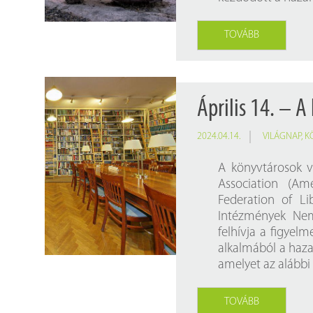
TOVÁBB
Április 14. – A
2024.04.14.
VILÁGNAP
,
K
A könyvtárosok v
Association (Am
Federation of Li
Intézmények Nem
felhívja a figyel
alkalmából a haza
amelyet az alábbi 
TOVÁBB