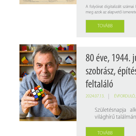
A folyóirat digitalizált szám
meg azok az alapvető ismeretek
TOVÁBB
80 éve, 1944. j
szobrász, építé
feltaláló
2024.07.13.
ÉVFORDULÓ
Születésnapja a
világhírű találmán
TOVÁBB