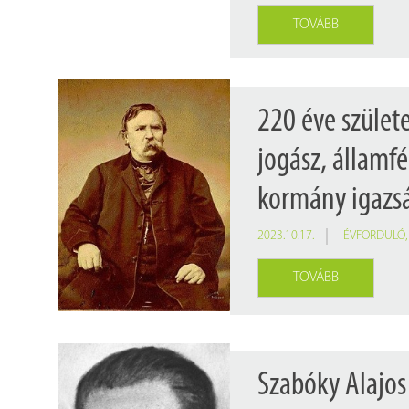
TOVÁBB
220 éve szület
jogász, államfé
kormány igazs
2023.10.17.
ÉVFORDULÓ
TOVÁBB
Szabóky Alajos