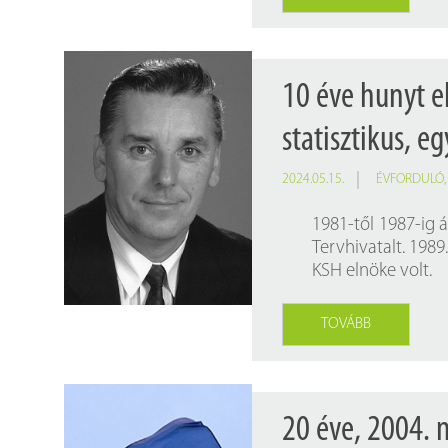
10 éve hunyt e
statisztikus, e
2024.05.15.
ÉVFORDULÓ
1981-től 1987-ig á
Tervhivatalt. 1989
KSH elnöke volt.
TOVÁBB
20 éve, 2004. 