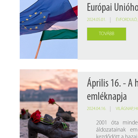
Európai Unióh
2024.05.01.
ÉVFORDULÓ
TOVÁBB
Április 16. - 
emléknapja
2024.04.16.
VILÁGNAP
,
H
2001 óta minden
áldozatainak e
kezdődött a hazai