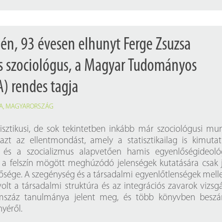
-én, 93 évesen elhunyt Ferge Zsuzsa
s szociológus, a Magyar Tudományos
) rendes tagja
A
,
MAGYARORSZÁG
isztikusi, de sok tekintetben inkább már szociológusi mu
 azt az ellentmondást, amely a statisztikailag is kimuta
 és a szocializmus alapvetően hamis egyenlőségideoló
e a felszín mögött meghúzódó jelenségek kutatására csak 
tősége. A szegénység és a társadalmi egyenlőtlenségek melle
volt a társadalmi struktúra és az integrációs zavarok vizsgá
száz tanulmánya jelent meg, és több könyvben beszá
yéről.