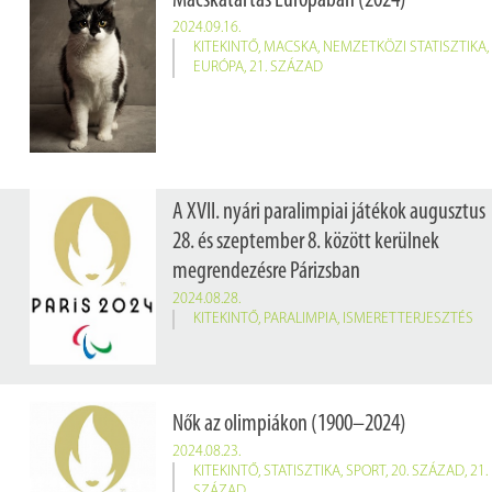
Macskatartás Európában (2024)
2024.09.16.
KITEKINTŐ
,
MACSKA
,
NEMZETKÖZI STATISZTIKA
,
EURÓPA
,
21. SZÁZAD
A XVII. nyári paralimpiai játékok augusztus
28. és szeptember 8. között kerülnek
megrendezésre Párizsban
2024.08.28.
KITEKINTŐ
,
PARALIMPIA
,
ISMERETTERJESZTÉS
Nők az olimpiákon (1900–2024)
2024.08.23.
KITEKINTŐ
,
STATISZTIKA
,
SPORT
,
20. SZÁZAD
,
21.
SZÁZAD