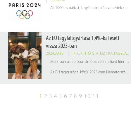
Az 1900-as párizsi, II. nyári olimpián vehettek részt először női sportolók. Az első női olimpiai bajnok a svájci Hélène de Pourtalès lett, aki a győztes vitorlás csapat tagja volt. Az első egyéni női olimpiai bajnoki címet pedig a teniszező Charlotte Cooper szerezte meg. Ezen az olimpián mindössze 22 nő vett részt.
Az EU fagylaltgyártása 1,4%-kal esett
vissza 2023-ban
2024.08.19.
KITEKINTŐ
,
STATISZTIKA
,
FAGYLALT
2023-ban az Európai Unióban 3,2 milliárd liter fagylaltot állítottak elő, ami 1,4%-os csökkenést jelent a 2022-es (3,3 milliárd liter) gyártáshoz képest.
Az EU tagországai közül 2023-ban Németország volt a fő fagylaltgyártó 612 millió literrel, ezt követi Franciaország (568 millió liter) és Olaszország (527 millió liter).
1
2
3
4
5
6
7
8
9
10
11