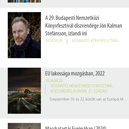
A 29. Budapesti Nemzetközi
Könyvfesztivál díszvendége Jón Kalman
Stefánsson, izlandi író
2024.09.26.
KITEKINTŐ
,
KÖNYVFESZTIVÁL
EU lakossága mozgásban, 2022
2024.09.20.
KITEKINTŐ
,
NEMZETKÖZI STATISZTIKA
,
KÖZLEKEDÉS
,
EURÓPA
,
21. SZÁZAD
Szeptember 16. és 22. között van az Európai Mobilitási Hét, amelynek célja a környezetbarát és fenntartható városi közlekedés népszerűsítése. A 2024. évi mottó: "Mindannyiunké a tér", ami arra hívja fel a figyelmet, hogy közösen döntsük el, miként használjuk a közterületeket, és gondoskodjunk arról, hogy mindenki – különösen a gyalogosok és a kerékpárosok – kellemes környezetben, biztonságosan és kényelmesen közlekedhessen.