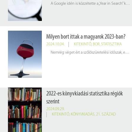
A Google idén is közzétette a „Year in Search” keresési listáit, amelyek ismertetik, hogy 2024-ben mik voltak a legnépszerűbb keresések Magyarországon és a világ többi részén. Az alábbi infografikán látható, hogy hazánkban a múlt évben a legtöbben a különböző témakörökben mikre kerestek rá.
Milyen bort ittak a magyarok 2023-ban?
2024.10.04.
KITEKINTŐ
,
BOR
,
STATISZTIKA
Nemrég véget ért a szőlőszüretelési időszak, ennek apropóján hoztunk néhány érdekességet a nagyvilág és hazánk bortermelési- és fogyasztási szokásairól.
2022-es könyvkiadási statisztika régiók
szerint
2024.09.29.
KITEKINTŐ
,
KÖNYVKIADÁS
,
21. SZÁZAD