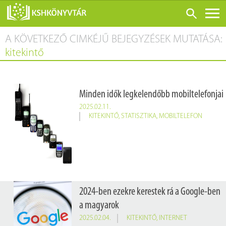
A KÖVETKEZŐ CIMKÉJŰ BEJEGYZÉSEK MUTATÁSA:
ONLINE KATALÓGUS
kitekintő
RÓLUNK
LÁTOGATÁS ELŐTT
Minden idők legkelendőbb mobiltelefonjai
SZOLGÁLTATÁSOK
2025.02.11.
KONFERENCIÁK
KITEKINTŐ
,
STATISZTIKA
,
MOBILTELEFON
ADATBÁZISOK
BLOG
KIADVÁNYOK
2024-ben ezekre kerestek rá a Google-ben
a magyarok
2025.02.04.
KITEKINTŐ
,
INTERNET