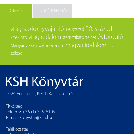
CÍMKÉK
ESEMÉNYNAPTÁR
könyvajánló
20. század
világnap
19. század
évforduló
világirodalom
kitekintő
statisztikatörténet
magyar irodalom
Magyarország
szépirodalom
21.
század
1024 Budapest, Keleti Károly utca 5.
Titkárság
Telefon: +36 (1) 345-6105
E-mail:
konyvtar@ksh.hu
Tájékoztatás