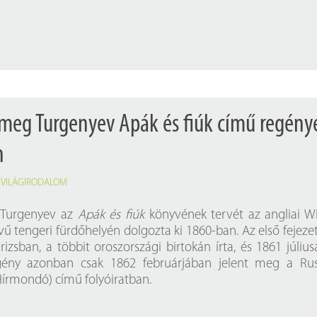
Próbahozzáférések adatbázisokho
Kitekintő
Könyvtári Hí
 meg Turgenyev Apák és fiúk című regény
n
,
VILÁGIRODALOM
s Turgenyev az
Apák és fiúk
könyvének tervét az angliai W
vű tengeri fürdőhelyén dolgozta ki 1860-ban. Az első fejeze
rizsban, a többit oroszországi birtokán írta, és 1861 júliu
gény azonban csak 1862 februárjában jelent meg a Rus
Hírmondó) című folyóiratban.