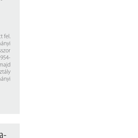
 fel.
ányi
szor
1954-
majd
ztály
mányi
a-