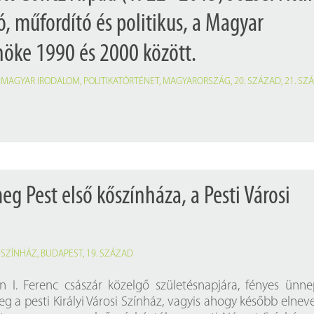
ó, műfordító és politikus, a Magyar
nöke 1990 és 2000 között.
,
MAGYAR IRODALOM
,
POLITIKATÖRTÉNET
,
MAGYARORSZÁG
,
20. SZÁZAD
,
21. SZ
eg Pest első kőszínháza, a Pesti Városi
,
SZÍNHÁZ
,
BUDAPEST
,
19. SZÁZAD
én I. Ferenc császár közelgő születésnapjára, fényes ünn
g a pesti Királyi Városi Színház, vagyis ahogy később elnev