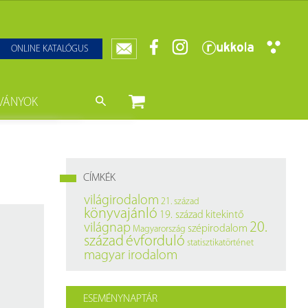
ONLINE KATALÓGUS
VÁNYOK
nyvtár
ját könyveink
da)
mzetközi Statisztikai Figyelő
CÍMKÉK
0–1950
k
világirodalom
21. század
könyvajánló
19. század
kitekintő
ányok
k
20.
világnap
szépirodalom
Magyarország
század
évforduló
statisztikatörténet
datbázisok
magyar irodalom
datbázisok
ESEMÉNYNAPTÁR