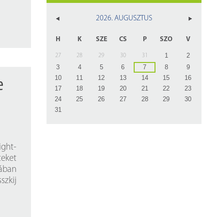
z
2026. AUGUSZTUS
rlap
H
K
SZE
CS
P
SZO
V
1
2
27
28
29
30
31
3
4
5
6
7
8
9
10
11
12
13
14
15
16
e
17
18
19
20
21
22
23
24
25
26
27
28
29
30
31
ight-
teket
sában
szkij