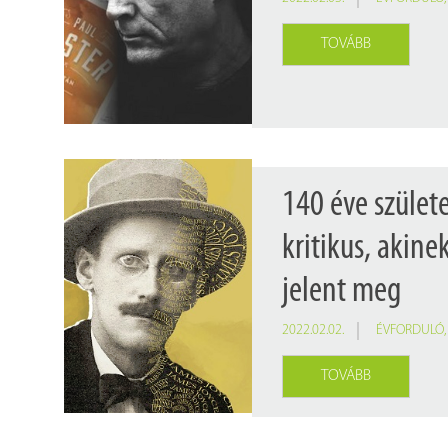
TOVÁBB
140 éve születe
kritikus, akin
jelent meg
2022.02.02.
ÉVFORDULÓ
TOVÁBB