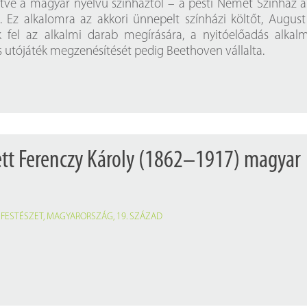
ve a magyar nyelvű színháztól – a pesti Német Színház 
. Ez alkalomra az akkori ünnepelt színházi költőt, Augus
k fel az alkalmi darab megírására, a nyitóelőadás alkal
és utójáték megzenésítését pedig Beethoven vállalta.
ett Ferenczy Károly (1862–1917) magyar
,
FESTÉSZET
,
MAGYARORSZÁG
,
19. SZÁZAD