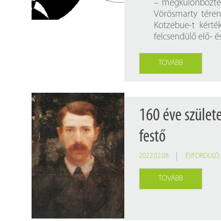
– megkülönböztet
Vörösmarty téren
Kotzebue-t kérté
felcsendülő elő- 
TOVÁBB
160 éve szület
festő
2022.02.08.
ÉVFORDULÓ
TOVÁBB