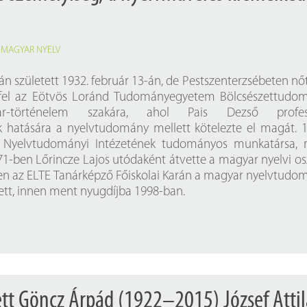
,
MAGYAR NYELV
n született 1932. február 13-án, de Pestszenterzsébeten nőtt
 fel az Eötvös Loránd Tudományegyetem Bölcsészettudom
r-történelem szakára, ahol Pais Dezső profes
 hatására a nyelvtudomány mellett kötelezte el magát. 
 Nyelvtudományi Intézetének tudományos munkatársa, 
1-ben Lőrincze Lajos utódaként átvette a magyar nyelvi os
en az ELTE Tanárképző Főiskolai Karán a magyar nyelvtudo
lett, innen ment nyugdíjba 1998-ban.
ett Göncz Árpád (1922–2015) József Attil