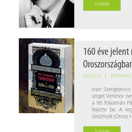
Findura Imre-díszoklevéllel kitüntetett kollégáink
Online katalógus
TOVÁBB
Galéria
Pályázatok
Közérdekű adatok
160 éve jelent
Oroszországba
2022.02.16.
ÉVFORDULÓ
Ivan Szergejevic
sziget Ventnor ne
a tél folyamán Pá
fejezte be. A re
Vesztnyik (Orosz 