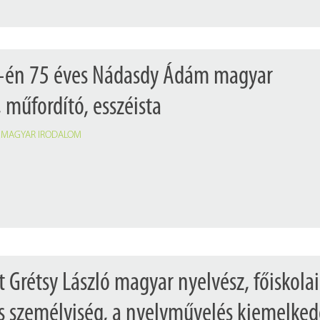
5-én 75 éves Nádasdy Ádám magyar
, műfordító, esszéista
,
MAGYAR IRODALOM
t Grétsy László magyar nyelvész, főiskolai
iós személyiség, a nyelvművelés kiemelke