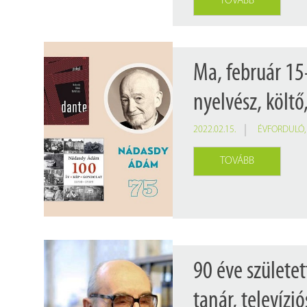
TOVÁBB
Ma, február 1
nyelvész, költő
2022.02.15.
ÉVFORDULÓ
TOVÁBB
90 éve születet
tanár, televíz