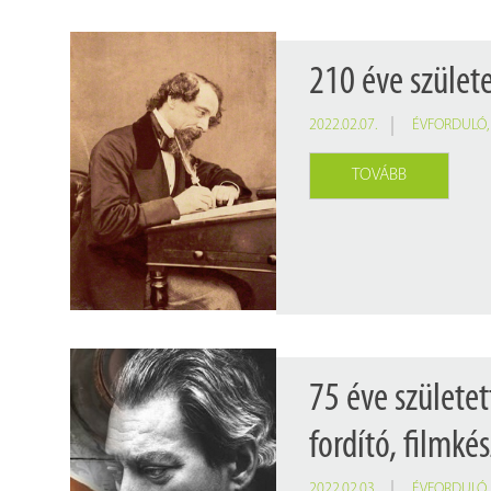
210 éve szület
2022.02.07.
ÉVFORDULÓ
TOVÁBB
75 éve születet
fordító, filmkés
2022.02.03.
ÉVFORDULÓ