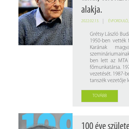
alakja.
2022.02.13.
ÉVFORDULÓ
Grétsy László Budá
1950-ben vették
Karának magya
szemináriumainak
ben lett az MTA
főmunkatársa. 197
vezetését. 1987-b
tanszék vezetője 
TOVÁBB
100 éve szület