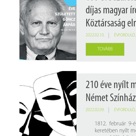
díjas magyar ír
Köztársaság el
2022.02.10.
ÉVFORDULÓ
TOVÁBB
210 éve nyílt m
Német Színház
2022.02.09.
ÉVFORDULÓ
1812. február 9-
keretében nyílt me