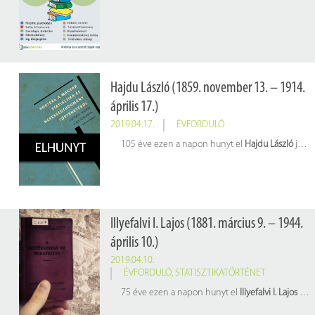
Hajdu László (1859. november 13. – 1914.
április 17.)
2019.04.17.
ÉVFORDULÓ
105 éve ezen a napon hunyt el
Hajdu László
jogász, statisztikus.
Illyefalvi I. Lajos (1881. március 9. – 1944.
április 10.)
2019.04.10.
ÉVFORDULÓ
,
STATISZTIKATÖRTÉNET
75 éve ezen a napon hunyt el
Illyefalvi I. Lajos
statisztikus, címzetes egyetemi tanár, a Székesfővárosi Statisztikai Hivatal igazgatója, az MTA levelező tagja.