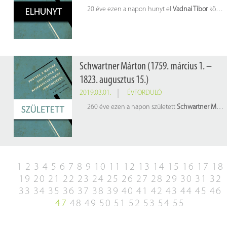
20 éve ezen a napon hunyt el
Vadnai Tibor
közgazdász, statisztikus.
Schwartner Márton (1759. március 1. –
1823. augusztus 15.)
2019.03.01.
ÉVFORDULÓ
260 éve ezen a napon született
Schwartner Márton
1
2
3
4
5
6
7
8
9
10
11
12
13
14
15
16
17
18
19
20
21
22
23
24
25
26
27
28
29
30
31
32
33
34
35
36
37
38
39
40
41
42
43
44
45
46
47
48
49
50
51
52
53
54
55