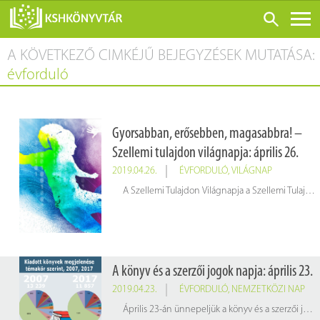
A KÖVETKEZŐ CIMKÉJŰ BEJEGYZÉSEK MUTATÁSA:
ONLINE KATALÓGUS
évforduló
RÓLUNK
LÁTOGATÁS ELŐTT
Gyorsabban, erősebben, magasabbra! –
SZOLGÁLTATÁSOK
Szellemi tulajdon világnapja: április 26.
KONFERENCIÁK
2019.04.26.
ÉVFORDULÓ
,
VILÁGNAP
ADATBÁZISOK
A Szellemi Tulajdon Világnapja a Szellemi Tulajdon Világszervezete kezdeményezésére minden év április 26-án megrendezett világnap. A szellemi tulajdon világnapjának idei rendezvénye a sport világába kalauzol. A sportban megjelenő innováció és a kreativitás, illetve az ezeket támogató és oltalmazó szellemitulajdon-jogok elősegítik a sport fejlődését és annak élvezetét szerte a világon.
BLOG
KIADVÁNYOK
A könyv és a szerzői jogok napja: április 23.
2019.04.23.
ÉVFORDULÓ
,
NEMZETKÖZI NAP
Április 23-án ünnepeljük a könyv és a szerzői jogok napját.