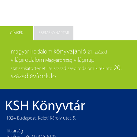
CÍMKÉK
ESEMÉNYNAPTÁR
könyvajánló
magyar irodalom
21. század
világirodalom
világnap
Magyarország
20.
statisztikatörténet
19. század
szépirodalom
kitekintő
század
évforduló
1024 Budapest, Keleti Károly utca 5.
Titkárság