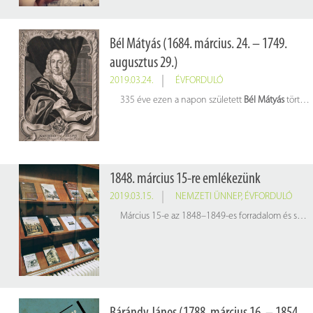
Bél Mátyás (1684. március. 24. – 1749.
augusztus 29.)
2019.03.24.
ÉVFORDULÓ
335 éve ezen a napon született
Bél Mátyás
történet- és földrajztudós, evangélikus lelkész, pedagógus, író. A hazai tudományos közélet legsokoldalúbb, külföldön is elismert egyénisége volt a XVIII. században.
1848. március 15-re emlékezünk
2019.03.15.
NEMZETI ÜNNEP
,
ÉVFORDULÓ
Március 15-e az 1848–1849-es forradalom és szabadságharc kezdetének, a modern parlamentáris Magyarország megszületésének napja. A forradalom és szabadságharc célja a függetlenség kivívása és az alkotmányos berendezkedés megteremtése volt. 1860 óta nemzeti ünnepünk. Ezen a napon osztják ki a Kossuth- és Széchenyi-díjakat.