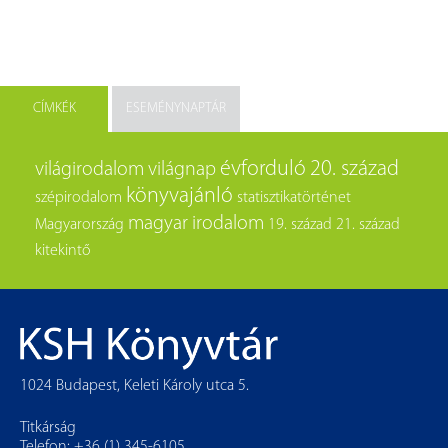
CÍMKÉK
ESEMÉNYNAPTÁR
évforduló
20. század
világirodalom
világnap
könyvajánló
szépirodalom
statisztikatörténet
magyar irodalom
Magyarország
19. század
21. század
kitekintő
1024 Budapest, Keleti Károly utca 5.
Titkárság
Telefon: +36 (1) 345-6105