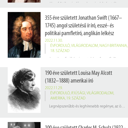
József Attila mindössze harminckét évet élt, mégis a magyar költészet egyik legjelentősebb alakja. Az 1945 utáni szocialista kultúrpolitika mint haladó proletárköltőt piedesztálra emelte és emlékét, munkásságát a legnagyobbaknak kijáró tisztelettel ünnepelte. Műfordítóként József Attila a szomszéd népek kortárs lírájával foglalkozott és értékesek Villon-fordításai is.
355 éve született Jonathan Swift (1667–
1745) angol születésű ír író, esszé- és
politikai pamfletíró, anglikán lelkész
2022.11.30.
ÉVFORDULÓ
,
VILÁGIRODALOM
,
NAGY-BRITANNIA
,
18. SZÁZAD
Jonathan Swift legismertebb műve a
Gulliver utazásai
190 éve született Louisa May Alcott
(1832–1888) amerikai író
2022.11.29.
ÉVFORDULÓ
,
IFJÚSÁGI
,
VILÁGIRODALOM
,
AMERIKA
,
19. SZÁZAD
Legnépszerűbb és leghíresebb regénye, az önéletrajzi ihletésű