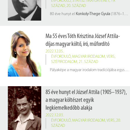
ÉVFORDULÓ
,
STATISZTIKATÖRTÉNET
,
19.
SZÁZAD
,
20. SZÁZAD
80 éve hunyt el
Konkoly-Thege Gyula
(1876–1942) statisztikus, a KSH elnöke, az MTA levelező tagja.
Egyetemi tanulmányait a budapesti Magyar Királyi József Műegyetemen kezdte, ott szerzett matematikai ismereteit statisztikusi munkásságában hasznosította. Később átiratkozott a Budapesti Királyi Magyar Tudományegyetemre, ahol 1907-ben államtudományi vizsgát tett, majd 1926-ban közgazdasági doktori oklevelet szerzett.
Ma 55 éves Tóth Krisztina József Attila-
díjas magyar költő, író, műfordító
2022.12.05.
ÉVFORDULÓ
,
MAGYAR IRODALOM
,
VERS
,
SZÉPIRODALOM
,
21. SZÁZAD
Pályaképe a magyar irodalom tradíciójába egyszerre szervesen illeszkedő, ugyanakkor azt megújító látás- és beszédmódok ívét rajzolja ki. A Nyugat verselési formái, a huszadik századi és kortárs költészetre való utalások, a tárcák pillanatfelvételei vagy a novellák és regények megszólalásai együtt haladnak a nyelv és a kommunikáció problémáira alapozott irodalomfelfogással.
85 éve hunyt el József Attila (1905–1937),
a magyar költészet egyik
legkiemelkedőbb alakja
2022.12.03.
ÉVFORDULÓ
,
MAGYAR IRODALOM
,
VERS
,
20.
SZÁZAD