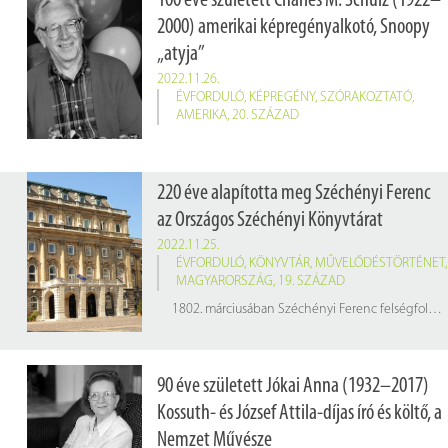
100 éve született Charles M. Schulz (1922–
2000) amerikai képregényalkotó, Snoopy
„atyja”
2022.11.26.
ÉVFORDULÓ
,
KÉPREGÉNY
,
SZÓRAKOZTATÓ
,
AMERIKA
,
20. SZÁZAD
220 éve alapította meg Széchényi Ferenc
az Országos Széchényi Könyvtárat
2022.11.25.
ÉVFORDULÓ
,
KÖNYVTÁR
,
MŰVELŐDÉSTÖRTÉNET
,
MAGYARORSZÁG
,
19. SZÁZAD
1802. márciusában Széchényi Ferenc felségfolyamodványt nyújtott be a bécsi Magyar Kancellárián keresztül I. Ferenc királyhoz, hogy nyomtatott könyvekből, kéziratokból, pénzérmékből, rézmetszetekből, címerképekből és térképekből álló gyűjteményét
90 éve született Jókai Anna (1932–2017)
Kossuth- és József Attila-díjas író és költő, a
Nemzet Művésze