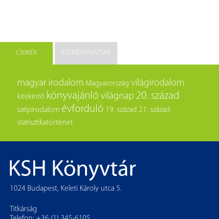
CÍMKÉK
ESEMÉNYNAPTÁR
magyar irodalom
világirodalom
Magyarország
könyvajánló
20. század
világnap
kitekintő
évforduló
szépirodalom
19. század
21. század
statisztikatörténet
1024 Budapest, Keleti Károly utca 5.
Titkárság
Telefon: +36 (1) 345-6105