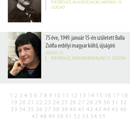
ÉVFORDULÓ
,
VILÁGIRODALOM
,
AMERIKA
,
19.
SZÁZAD
75 éve, 1949. január 15-én született Balla
Zsófia erdélyi magyar költő, újságíró
2024.01.15.
ÉVFORDULÓ
,
MAGYAR IRODALOM
,
21. SZÁZAD
1
2
3
4
5
6
7
8
9
10
11
12
13
14
15
16
17
18
19
20
21
22
23
24
25
26
27
28
29
30
31
32
33
34
35
36
37
38
39
40
41
42
43
44
45
46
47
48
49
50
51
52
53
54
55