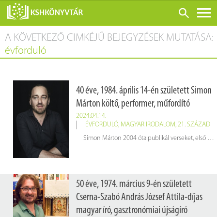
A KÖVETKEZŐ CIMKÉJŰ BEJEGYZÉSEK MUTATÁSA:
ONLINE KATALÓGUS
évforduló
RÓLUNK
LÁTOGATÁS ELŐTT
40 éve, 1984. április 14-én született Simon
SZOLGÁLTATÁSOK
Márton költő, performer, műfordító
KONFERENCIÁK
2024.04.14.
ÉVFORDULÓ
,
MAGYAR IRODALOM
,
21. SZÁZAD
ADATBÁZISOK
Simon Márton 2004 óta publikál verseket, első kötete 2010-ben jelent meg a l’Harmattan Kiadónál
BLOG
KIADVÁNYOK
50 éve, 1974. március 9-én született
Cserna-Szabó András József Attila-díjas
magyar író, gasztronómiai újságíró