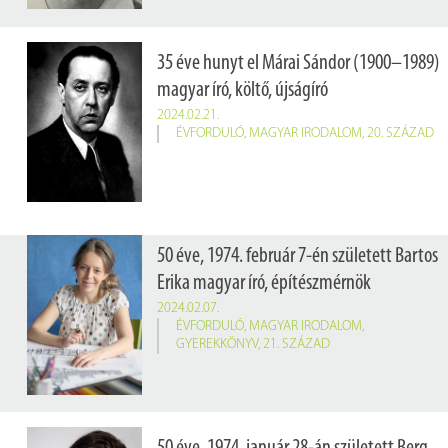
35 éve hunyt el Márai Sándor (1900–1989)
magyar író, költő, újságíró
2024.02.21.
ÉVFORDULÓ
,
MAGYAR IRODALOM
,
20. SZÁZAD
50 éve, 1974. február 7-én született Bartos
Erika magyar író, építészmérnök
2024.02.07.
ÉVFORDULÓ
,
MAGYAR IRODALOM
,
GYEREKKÖNYV
,
21. SZÁZAD