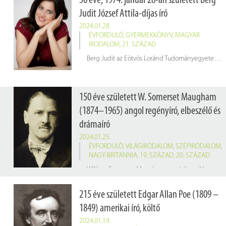
50 éve, 1974. január 28-án született Berg
Judit József Attila-díjas író
2024.01.28.
ÉVFORDULÓ
,
GYERMEKKÖNYV
,
MAGYAR
IRODALOM
,
21. SZÁZAD
Berg Judit az Eötvös Loránd Tudományegyetem Bölcsészkarán szerzett magyar–angol szakos tanári diplomát és drámatanári végzettséget. Közben egykori általános iskolája színházszakkörének írt darabokat, részt vett a rendezésben, vándortáborba kísérte a gyerekeket, angolt tanított.
150 éve született W. Somerset Maugham
(1874–1965) angol regényíró, elbeszélő és
drámaíró
2024.01.25.
ÉVFORDULÓ
,
VILÁGIRODALOM
,
SZÉPIRODALOM
,
NAGY-BRITANNIA
,
19. SZÁZAD
,
20. SZÁZAD
William Somerset Maugham munkáit a világos stílus, a változatos helyszínek és az emberi természet alapos ismerete jellemzi. Híres regényei: a
215 éve született Edgar Allan Poe (1809 –
1849) amerikai író, költő
2024.01.19.