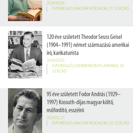
2024.03.09.
ÉVFORDULÓ
,
MAGYAR IRODALOM
,
21. SZÁZAD
120 éve született Theodor Seuss Geisel
(1904–1991) német származású amerikai
író, karikaturista
2024.03.02.
ÉVFORDULÓ
,
GYERMEKKÖNYV
,
AMERIKA
,
20.
SZÁZAD
95 éve született Fodor András (1929–
1997) Kossuth-díjas magyar költő,
műfordító, esszéíró
2024.02.27.
ÉVFORDULÓ
,
MAGYAR IRODALOM
,
20. SZÁZAD