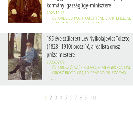
kormány igazságügy-minisztere
2023.10.17.
ÉVFORDULÓ
,
POLITIKATÖRTÉNET
,
TÖRTÉNELEM
,
MAGYARORSZÁG
,
19. SZÁZAD
195 éve született Lev Nyikolajevics Tolsztoj
(1828–1910) orosz író, a realista orosz
próza mestere
2023.09.09.
ÉVFORDULÓ
,
SZÉPIRODALOM
,
VILÁGIRODALOM
,
OROSZ IRODALOM
,
19. SZÁZAD
,
20. SZÁZAD
Tolsztoj minden idők egyik legnagyobb regényírójának tekintik a
1
2
3
4
5
6
7
8
9
10