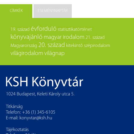
CÍMKÉK
ESEMÉNYNAPTÁR
évforduló
19. század
statisztikatörténet
könyvajánló
magyar irodalom
21. század
20. század
Magyarország
kitekintő
szépirodalom
világirodalom
világnap
1024 Budapest, Keleti Károly utca 5.
Titkárság
Telefon: +36 (1) 345-6105
E-mail:
konyvtar@ksh.hu
Tájékoztatás