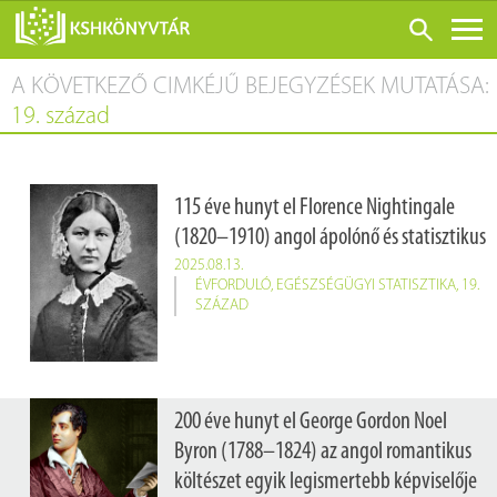
A KÖVETKEZŐ CIMKÉJŰ BEJEGYZÉSEK MUTATÁSA:
ONLINE KATALÓGUS
19. század
RÓLUNK
LÁTOGATÁS ELŐTT
115 éve hunyt el Florence Nightingale
SZOLGÁLTATÁSOK
(1820–1910) angol ápolónő és statisztikus
KONFERENCIÁK
2025.08.13.
ÉVFORDULÓ
,
EGÉSZSÉGÜGYI STATISZTIKA
,
19.
ADATBÁZISOK
SZÁZAD
BLOG
KIADVÁNYOK
200 éve hunyt el George Gordon Noel
Byron (1788–1824) az angol romantikus
költészet egyik legismertebb képviselője