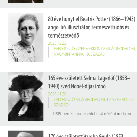
80 éve hunyt el Beatrix Potter (1866–1943)
angol író, illusztrátor, természettudós és
természetvédő
2023.12.22.
ÉVFORDULÓ
,
GYERMEKKÖNYV
,
VILÁGIRODALOM
,
NAGY-BRITANNIA
,
19. SZÁZAD
165 éve született Selma Lagerlöf (1858–
1940) svéd Nobel-díjas írónő
2023.11.20.
ÉVFORDULÓ
,
VILÁGIRODALOM
,
19. SZÁZAD
,
20.
SZÁZAD
1909-ben Selma Lagerlöf első nőként irodalmi Nobel-díjat kapott