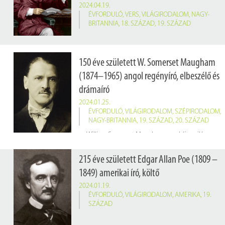
2024.04.19.
ÉVFORDULÓ
,
VERS
,
VILÁGIRODALOM
,
NAGY-
BRITANNIA
,
18. SZÁZAD
,
19. SZÁZAD
150 éve született W. Somerset Maugham
(1874–1965) angol regényíró, elbeszélő és
drámaíró
2024.01.25.
ÉVFORDULÓ
,
VILÁGIRODALOM
,
SZÉPIRODALOM
,
NAGY-BRITANNIA
,
19. SZÁZAD
,
20. SZÁZAD
William Somerset Maugham munkáit a világos stílus, a változatos helyszínek és az emberi természet alapos ismerete jellemzi. Híres regényei: a
215 éve született Edgar Allan Poe (1809 –
1849) amerikai író, költő
2024.01.19.
ÉVFORDULÓ
,
VILÁGIRODALOM
,
AMERIKA
,
19.
SZÁZAD