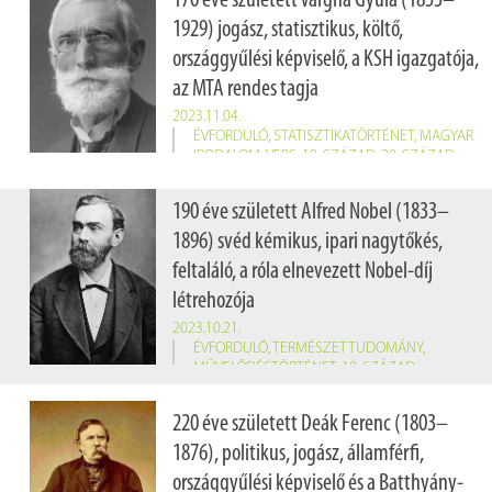
170 éve született Vargha Gyula (1853–
1929) jogász, statisztikus, költő,
országgyűlési képviselő, a KSH igazgatója,
az MTA rendes tagja
2023.11.04.
ÉVFORDULÓ
,
STATISZTIKATÖRTÉNET
,
MAGYAR
IRODALOM
,
VERS
,
19. SZÁZAD
,
20. SZÁZAD
Vargha Gyula 1901 áprilisában lett a KSH igazgatója, és 1914-ig maradt a hivatal élén, majd kereskedelmi államtitkár lett, és Kassa város képviselőjének választották. Statisztikusként főként a gazdaság- és népességstatisztikával foglalkozott, illetve megszervezte a hazai hitelintézetek adatgyűjtését. Statisztikai, valamint közgazdasági tudományos munkájának elismeréseként az MTA 1892-ben levelező, 1907-ben rendes, 1924-ben pedig tiszteleti taggá választotta.
190 éve született Alfred Nobel (1833–
1896) svéd kémikus, ipari nagytőkés,
feltaláló, a róla elnevezett Nobel-díj
létrehozója
2023.10.21.
ÉVFORDULÓ
,
TERMÉSZETTUDOMÁNY
,
MŰVELŐDÉSTÖRTÉNET
,
19. SZÁZAD
220 éve született Deák Ferenc (1803–
1876), politikus, jogász, államférfi,
országgyűlési képviselő és a Batthyány-