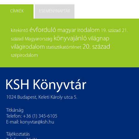
CÍMKÉK
ESEMÉNYNAPTÁR
évforduló
magyar irodalom
kitekintő
19. század
21.
könyvajánló
világnap
század
Magyarország
20. század
világirodalom
statisztikatörténet
szépirodalom
1024 Budapest, Keleti Károly utca 5.
Titkárság
Telefon: +36 (1) 345-6105
E-mail:
konyvtar@ksh.hu
Tájékoztatás