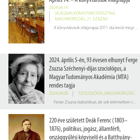
Április 14. – A könyvtárosok világnapja
2024.04.14.
VILÁGNAP
,
KÖNYVTÁRSTATISZTIKA
,
MAGYARORSZÁG
,
21. SZÁZAD
A könyvtárosok világnapja 2011 óta kerül megrendezésre az American Library Association (Amerikai Könyvtárak Szövetsége – ALA) és az International Federation of Library Associations and Institutions (Könyvtári Egyesületek és Intézmények Nemzetközi Szövetsége – IFLA) kezdeményezésére. Célja, hogy felhívja a figyelmet a könyvtárak és könyvtárosok nyújtotta értékekre. A világnap alkalmából a hazai 2022-es könyvtárstatisztikából hoztunk néhány érdekes adatot, amelyet az alábbi infografikán láthatnak.
2024. április 5-én, 93 évesen elhunyt Ferge
Zsuzsa Széchenyi-díjas szociológus, a
Magyar Tudományos Akadémia (MTA)
rendes tagja
2024.04.08.
SZOCIOLÓGIA
,
MAGYARORSZÁG
Ferge Zsuzsa statisztikusi, de sok tekintetben inkább már szociológusi munkája során felismerte azt az ellentmondást, amely a statisztikailag is kimutatható egyenlőtlenségek és a szocializmus alapvetően hamis egyenlőségideológiája között feszült. De a felszín mögött meghúzódó jelenségek kutatására csak jóval később nyílt lehetősége. A szegénység és a társadalmi egyenlőtlenségek mellett fő kutatási területe volt a társadalmi struktúra és az integrációs zavarok vizsgálata. Több mint háromszáz tanulmánya jelent meg, és több könyvben beszámolt kutatásai eredményéről.
220 éve született Deák Ferenc (1803–
1876), politikus, jogász, államférfi,
országgyűlési képviselő és a Batthyány-