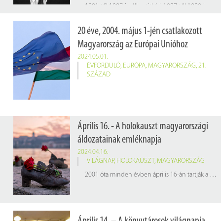
1981-től 1987-ig államtitkári, 1987-től 1989-ig elnöki rangban vezette az Országos Tervhivatalt. 1989. május 10. és 1990. június 20. között – szintén államtitkárként – a KSH elnöke volt.
20 éve, 2004. május 1-jén csatlakozott
Magyarország az Európai Unióhoz
2024.05.01.
ÉVFORDULÓ
,
EURÓPA
,
MAGYARORSZÁG
,
21.
SZÁZAD
Április 16. - A holokauszt magyarországi
áldozatainak emléknapja
2024.04.16.
VILÁGNAP
,
HOLOKAUSZT
,
MAGYARORSZÁG
2001 óta minden évben április 16-án tartják a holokauszt magyarországi áldozatainak emléknapját, arra emlékezve, hogy 1944-ben ezen a napon kezdődött a hazai zsidóság gettóba zárása.