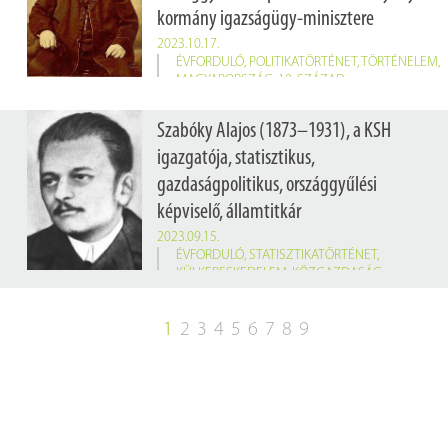
kormány igazságügy-minisztere
2023.10.17.
ÉVFORDULÓ
,
POLITIKATÖRTÉNET
,
TÖRTÉNELEM
,
MAGYARORSZÁG
,
19. SZÁZAD
Szabóky Alajos (1873–1931), a KSH
igazgatója, statisztikus,
gazdaságpolitikus, országgyűlési
képviselő, államtitkár
2023.09.15.
ÉVFORDULÓ
,
STATISZTIKATÖRTÉNET
,
KÜLKERESKEDELEM
,
KÖZGAZDASÁG-
TUDOMÁNY
,
MAGYARORSZÁG
,
20. SZÁZAD
150 éve született
Szabóky Alajos
(Budapest, 1873. szeptember 15. – Budapest, 1931. január 7.), a KSH igazgatója, statisztikus, gazdaságpolitikus, országgyűlési képviselő, államtitkár
1
2
3
4
5
6
7
8
9