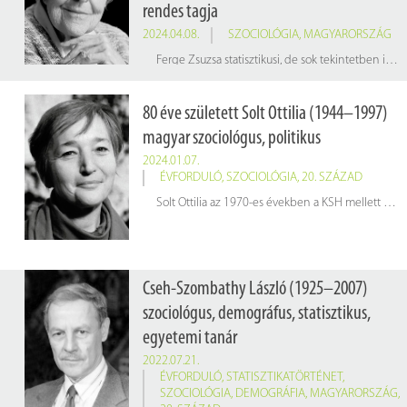
rendes tagja
2024.04.08.
SZOCIOLÓGIA
,
MAGYARORSZÁG
Ferge Zsuzsa statisztikusi, de sok tekintetben inkább már szociológusi munkája során felismerte azt az ellentmondást, amely a statisztikailag is kimutatható egyenlőtlenségek és a szocializmus alapvetően hamis egyenlőségideológiája között feszült. De a felszín mögött meghúzódó jelenségek kutatására csak jóval később nyílt lehetősége. A szegénység és a társadalmi egyenlőtlenségek mellett fő kutatási területe volt a társadalmi struktúra és az integrációs zavarok vizsgálata. Több mint háromszáz tanulmánya jelent meg, és több könyvben beszámolt kutatásai eredményéről.
80 éve született Solt Ottilia (1944–1997)
magyar szociológus, politikus
2024.01.07.
ÉVFORDULÓ
,
SZOCIOLÓGIA
,
20. SZÁZAD
Solt Ottilia az 1970-es években a KSH mellett működő Gazdaságkutató Intézetnél, majd a Fővárosi Pedagógiai Intézetnél dolgozott szociológusként, és tagja volt az MTA szociológiai kutatócsoportjának. Miután aláírta a Charta ’77-tel szolidaritást vállaló nyilatkozatot, állásából elbocsátották. Ezt követően tanárként és könyvtárosként dolgozott.
Cseh-Szombathy László (1925–2007)
szociológus, demográfus, statisztikus,
egyetemi tanár
2022.07.21.
ÉVFORDULÓ
,
STATISZTIKATÖRTÉNET
,
SZOCIOLÓGIA
,
DEMOGRÁFIA
,
MAGYARORSZÁG
,