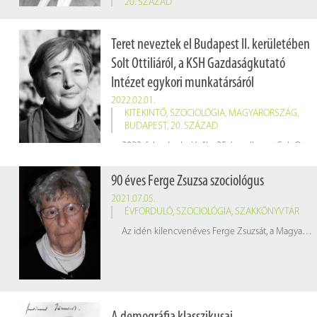
20. SZÁZAD
15 éve hunyt el
Cseh-Szombathy László
(Budapest, 1925. június 8. – Budapest, 2007. július 21.) szociológus, demográfus, statisztikus, egyetemi tanár, az MTA rendes tagja
Teret neveztek el Budapest II. kerületében
Solt Ottiliáról, a KSH Gazdaságkutató
Intézet egykori munkatársáról
2022.02.01.
KITEKINTŐ
,
SZOCIOLÓGIA
,
MAGYARORSZÁG
,
BUDAPEST
,
20. SZÁZAD
2022. február elsejétől a 25 éve elhunyt Solt Ottilia szociológus nevét viseli a Frankel Leó út és a Harcsa utca ölelésében található kis tér, ami mellett maga a néhai szociológus is rendszeresen elhaladt, mivel a tér közelében található Komjádi Béla utcában élt.
90 éves Ferge Zsuzsa szociológus
2021.07.05.
ÉVFORDULÓ
,
SZOCIOLÓGIA
,
SZAKKÖNYVTÁR
Az idén kilencvenéves Ferge Zsuzsát, a Magyar Tudomány legfrissebb számában, születésnapja alkalmából Szelényi Iván köszönti. A két szociológus életének egyik közös színtere a Központi Statisztikai Hivatal, illetve annak könyvtára.