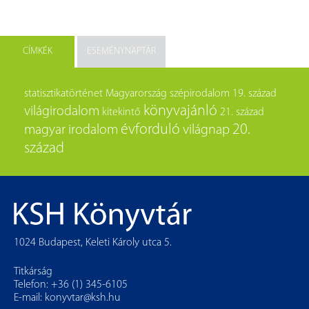
CÍMKÉK
ESEMÉNYNAPTÁR
statisztikatörténet
Magyarország
szépirodalom
19. század
könyvajánló
világirodalom
kitekintő
21. század
évforduló
20.
magyar irodalom
világnap
század
1024 Budapest, Keleti Károly utca 5.
Titkárság
Telefon: +36 (1) 345-6105
E-mail:
konyvtar@ksh.hu