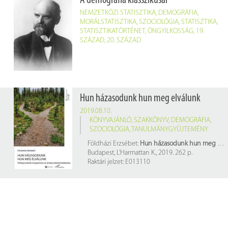
A demográfia klasszikusai
NEMZETKÖZI STATISZTIKA
,
DEMOGRÁFIA
,
MORÁLSTATISZTIKA
,
SZOCIOLÓGIA
,
STATISZTIKA
,
STATISZTIKATÖRTÉNET
,
ÖNGYILKOSSÁG
,
19.
SZÁZAD
,
20. SZÁZAD
Hun házasodunk hun meg elválunk
2019.08.10.
KÖNYVAJÁNLÓ
,
SZAKKÖNYV
,
DEMOGRÁFIA
,
SZOCIOLÓGIA
,
TANULMÁNYGYŰJTEMÉNY
Földházi Erzsébet:
Hun házasodunk hun meg elválunk
Budapest, L'Harmattan K., 2019. 262 p.
Raktári jelzet: E013110