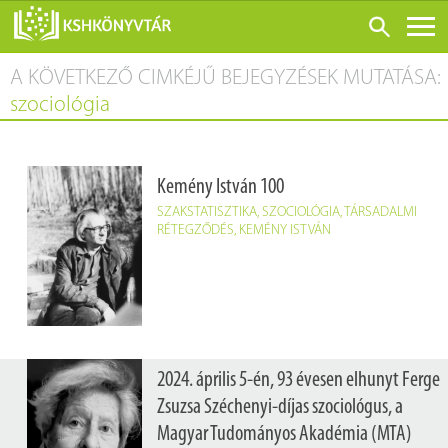
A KÖVETKEZŐ CIMKÉJŰ BEJEGYZÉSEK MUTATÁSA:
ONLINE KATALÓGUS
szociológia
RÓLUNK
LÁTOGATÁS ELŐTT
Kemény István 100
SZOLGÁLTATÁSOK
SZAKSTATISZTIKA
,
SZOCIOLÓGIA
,
TÁRSADALMI
KONFERENCIÁK
RÉTEGZŐDÉS
,
KEMÉNY ISTVÁN
ADATBÁZISOK
BLOG
KIADVÁNYOK
2024. április 5-én, 93 évesen elhunyt Ferge
Zsuzsa Széchenyi-díjas szociológus, a
Magyar Tudományos Akadémia (MTA)