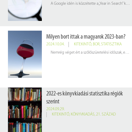
A Google idén is közzétette a „Year in Search” keresési listáit, amelyek ismertetik, hogy 2024-ben mik voltak a legnépszerűbb keresések Magyarországon és a világ többi részén. Az alábbi infografikán látható, hogy hazánkban a múlt évben a legtöbben a különböző témakörökben mikre kerestek rá.
Milyen bort ittak a magyarok 2023-ban?
2024.10.04.
KITEKINTŐ
,
BOR
,
STATISZTIKA
Nemrég véget ért a szőlőszüretelési időszak, ennek apropóján hoztunk néhány érdekességet a nagyvilág és hazánk bortermelési- és fogyasztási szokásairól.
2022-es könyvkiadási statisztika régiók
szerint
2024.09.29.
KITEKINTŐ
,
KÖNYVKIADÁS
,
21. SZÁZAD