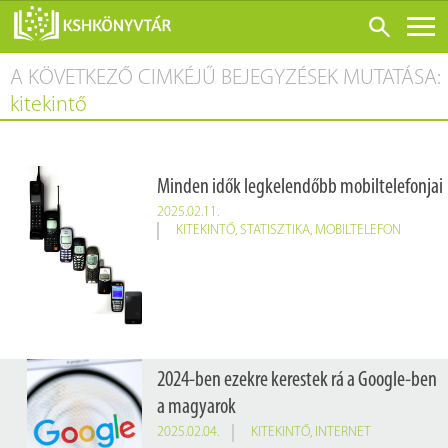
A KÖVETKEZŐ CIMKÉJŰ BEJEGYZÉSEK MUTATÁSA:
ONLINE KATALÓGUS
kitekintő
RÓLUNK
LÁTOGATÁS ELŐTT
Minden idők legkelendőbb mobiltelefonjai
SZOLGÁLTATÁSOK
2025.02.11.
KONFERENCIÁK
KITEKINTŐ
,
STATISZTIKA
,
MOBILTELEFON
ADATBÁZISOK
BLOG
KIADVÁNYOK
2024-ben ezekre kerestek rá a Google-ben
a magyarok
2025.02.04.
KITEKINTŐ
,
INTERNET