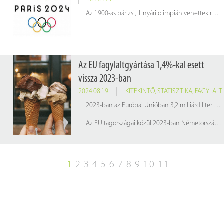
Az 1900-as párizsi, II. nyári olimpián vehettek részt először női sportolók. Az első női olimpiai bajnok a svájci Hélène de Pourtalès lett, aki a győztes vitorlás csapat tagja volt. Az első egyéni női olimpiai bajnoki címet pedig a teniszező Charlotte Cooper szerezte meg. Ezen az olimpián mindössze 22 nő vett részt.
Az EU fagylaltgyártása 1,4%-kal esett
vissza 2023-ban
2024.08.19.
KITEKINTŐ
,
STATISZTIKA
,
FAGYLALT
2023-ban az Európai Unióban 3,2 milliárd liter fagylaltot állítottak elő, ami 1,4%-os csökkenést jelent a 2022-es (3,3 milliárd liter) gyártáshoz képest.
Az EU tagországai közül 2023-ban Németország volt a fő fagylaltgyártó 612 millió literrel, ezt követi Franciaország (568 millió liter) és Olaszország (527 millió liter).
1
2
3
4
5
6
7
8
9
10
11