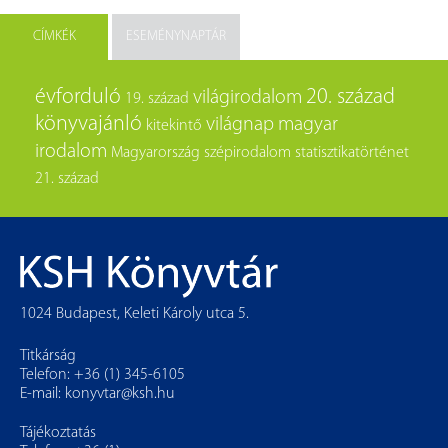
CÍMKÉK
ESEMÉNYNAPTÁR
évforduló
20. század
világirodalom
19. század
könyvajánló
világnap
magyar
kitekintő
irodalom
Magyarország
szépirodalom
statisztikatörténet
21. század
1024 Budapest, Keleti Károly utca 5.
Titkárság
Telefon: +36 (1) 345-6105
E-mail:
konyvtar@ksh.hu
Tájékoztatás