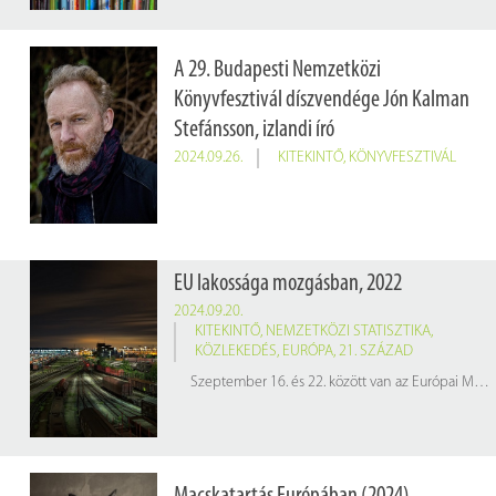
A 29. Budapesti Nemzetközi
Könyvfesztivál díszvendége Jón Kalman
Stefánsson, izlandi író
2024.09.26.
KITEKINTŐ
,
KÖNYVFESZTIVÁL
EU lakossága mozgásban, 2022
2024.09.20.
KITEKINTŐ
,
NEMZETKÖZI STATISZTIKA
,
KÖZLEKEDÉS
,
EURÓPA
,
21. SZÁZAD
Szeptember 16. és 22. között van az Európai Mobilitási Hét, amelynek célja a környezetbarát és fenntartható városi közlekedés népszerűsítése. A 2024. évi mottó: "Mindannyiunké a tér", ami arra hívja fel a figyelmet, hogy közösen döntsük el, miként használjuk a közterületeket, és gondoskodjunk arról, hogy mindenki – különösen a gyalogosok és a kerékpárosok – kellemes környezetben, biztonságosan és kényelmesen közlekedhessen.