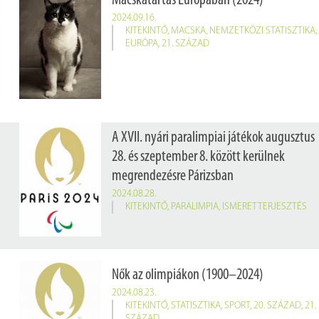
Macskatartás Európában (2024)
2024.09.16.
KITEKINTŐ
,
MACSKA
,
NEMZETKÖZI STATISZTIKA
,
EURÓPA
,
21. SZÁZAD
A XVII. nyári paralimpiai játékok augusztus
28. és szeptember 8. között kerülnek
megrendezésre Párizsban
2024.08.28.
KITEKINTŐ
,
PARALIMPIA
,
ISMERETTERJESZTÉS
Nők az olimpiákon (1900–2024)
2024.08.23.
KITEKINTŐ
,
STATISZTIKA
,
SPORT
,
20. SZÁZAD
,
21.
SZÁZAD