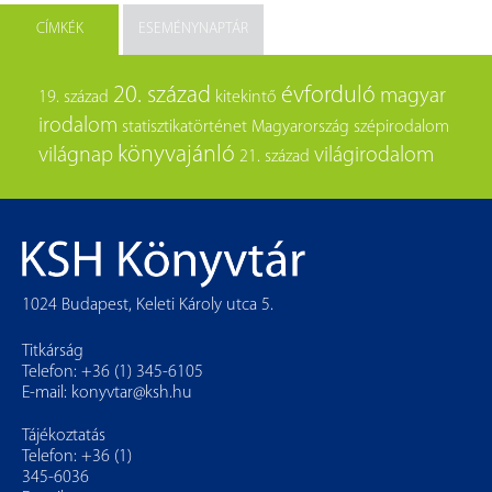
CÍMKÉK
ESEMÉNYNAPTÁR
20. század
évforduló
magyar
19. század
kitekintő
irodalom
statisztikatörténet
Magyarország
szépirodalom
könyvajánló
világnap
világirodalom
21. század
1024 Budapest, Keleti Károly utca 5.
Titkárság
Telefon: +36 (1) 345-6105
E-mail:
konyvtar@ksh.hu
Tájékoztatás
Telefon: +36 (1)
345-6036