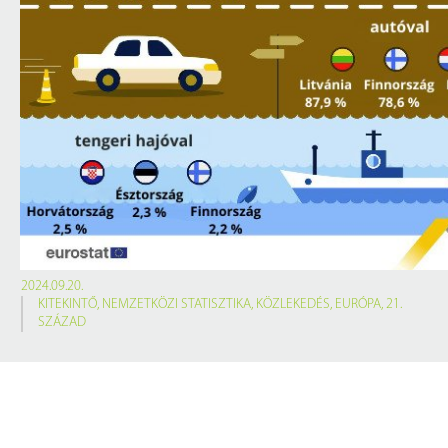
2024.09.20.
KITEKINTŐ
,
NEMZETKÖZI STATISZTIKA
,
KÖZLEKEDÉS
,
EURÓPA
,
21.
SZÁZAD