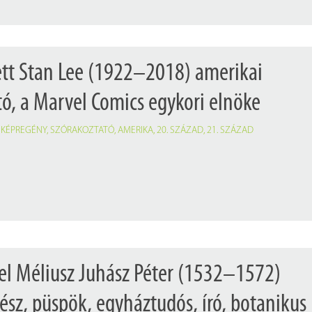
ett Stan Lee (1922–2018) amerikai
ó, a Marvel Comics egykori elnöke
,
KÉPREGÉNY
,
SZÓRAKOZTATÓ
,
AMERIKA
,
20. SZÁZAD
,
21. SZÁZAD
el Méliusz Juhász Péter (1532–1572)
ész, püspök, egyháztudós, író, botanikus