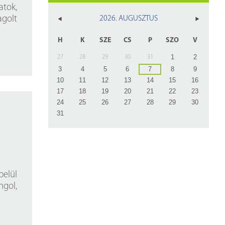
z
atok,
agolt
2026. AUGUSZTUS
rlap
H
K
SZE
CS
P
SZO
V
1
2
27
28
29
30
31
3
4
5
6
7
8
9
10
11
12
13
14
15
16
17
18
19
20
21
22
23
24
25
26
27
28
29
30
31
belül
ngol,