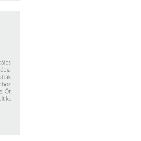
álos
módja
tták
mhoz
e. Őt
t ki.