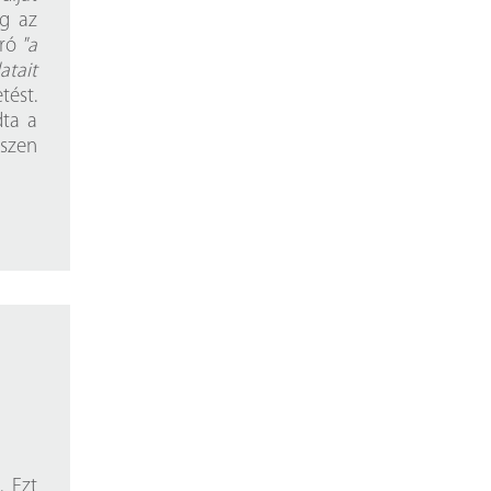
eg az
író
"a
atait
ést.
dta a
iszen
. Ezt