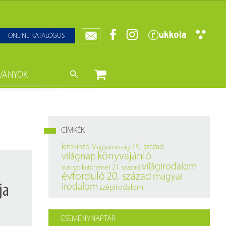
ONLINE KATALÓGUS
VÁNYOK
nyvtár
ját könyveink
da)
mzetközi Statisztikai Figyelő
CÍMKÉK
0–1950
k
kitekintő
19. század
Magyarország
könyvajánló
világnap
ányok
k
világirodalom
statisztikatörténet
21. század
évforduló
20. század
magyar
datbázisok
ja
irodalom
szépirodalom
datbázisok
ESEMÉNYNAPTÁR