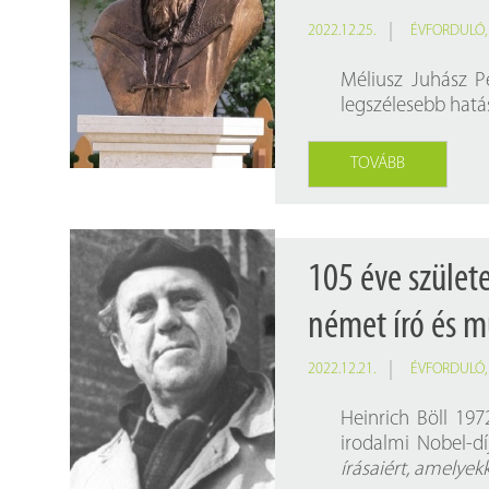
2022.12.25.
ÉVFORDULÓ
Méliusz Juhász P
legszélesebb hatá
TOVÁBB
105 éve szület
német író és m
2022.12.21.
ÉVFORDULÓ
Heinrich Böll 19
irodalmi Nobel-d
írásaiért, amelye