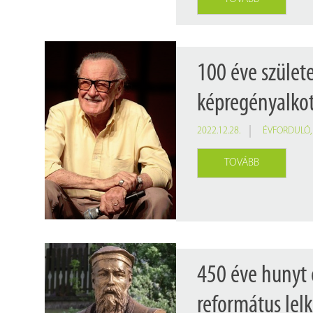
100 éve szület
képregényalkot
2022.12.28.
ÉVFORDULÓ
TOVÁBB
450 éve hunyt 
református lelk