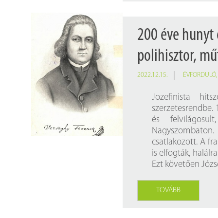
200 éve hunyt 
polihisztor, mű
2022.12.15.
ÉVFORDULÓ
Jozefinista hi
szerzetesrendbe. 1
és felvilágosul
Nagyszombaton.
csatlakozott. A fr
is elfogták, halálr
Ezt követően Józs
TOVÁBB