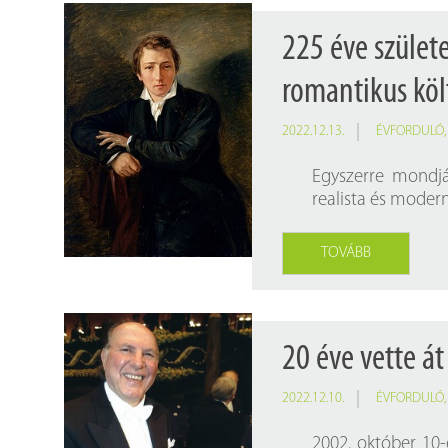
225 éve szület
romantikus költ
2022.12.13.
ÉVFORDULÓ
Egyszerre mondjá
realista és modern
TOVÁBB
20 éve vette át
2022.12.10.
ÉVFORDULÓ
2002. október 10-