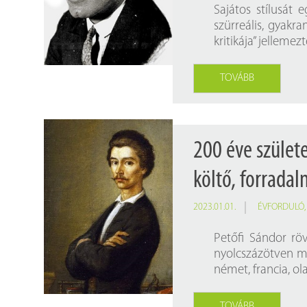
Findura Imre-díszoklevéllel kitüntetett kollégáink
Online katalógus
Sajátos stílusát 
szürreális, gyakr
Galéria
kritikája” jellemezt
Pályázatok
TOVÁBB
Közérdekű adatok
200 éve szület
költő, forrada
2023.01.01.
ÉVFORDULÓ
Petőfi Sándor röv
nyolcszázötven ma
német, francia, olas
TOVÁBB