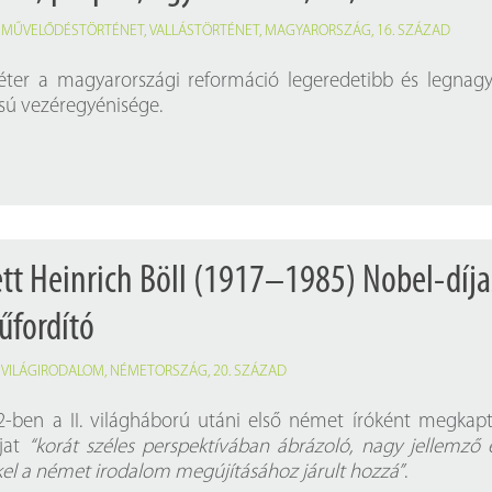
,
MŰVELŐDÉSTÖRTÉNET
,
VALLÁSTÖRTÉNET
,
MAGYARORSZÁG
,
16. SZÁZAD
éter a magyarországi reformáció legeredetibb és legnag
sú vezéregyénisége.
ett Heinrich Böll (1917–1985) Nobel-díja
űfordító
,
VILÁGIRODALOM
,
NÉMETORSZÁG
,
20. SZÁZAD
72-ben a II. világháború utáni első német íróként megkap
íjat
“korát széles perspektívában ábrázoló, nagy jellemző 
kkel a német irodalom megújításához járult hozzá”
.