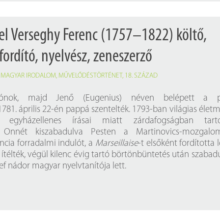
el Verseghy Ferenc (1757–1822) költő,
fordító, nyelvész, zeneszerző
,
MAGYAR IRODALOM
,
MŰVELŐDÉSTÖRTÉNET
,
18. SZÁZAD
tszónok, majd Jenő (Eugenius) néven belépett a p
781. április 22-én pappá szentelték. 1793-ban világias élet
t, egyházellenes írásai miatt zárdafogságban tarto
 Onnét kiszabadulva Pesten a Martinovics-mozgalo
ancia forradalmi indulót, a
Marseillaise
-t elsőként fordította l
a ítélték, végül kilenc évig tartó börtönbüntetés után szabadul
ef nádor magyar nyelvtanítója lett.