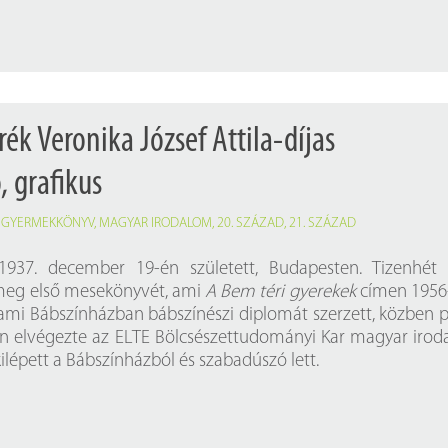
ék Veronika József Attila-díjas
, grafikus
,
GYERMEKKÖNYV
,
MAGYAR IRODALOM
,
20. SZÁZAD
,
21. SZÁZAD
1937. december 19-én született, Budapesten. Tizenhét 
 meg első mesekönyvét, ami
A Bem téri gyerekek
címen 1956
lami Bábszínházban bábszínészi diplomát szerzett, közben 
on elvégezte az ELTE Bölcsészettudományi Kar magyar iro
ilépett a Bábszínházból és szabadúszó lett.