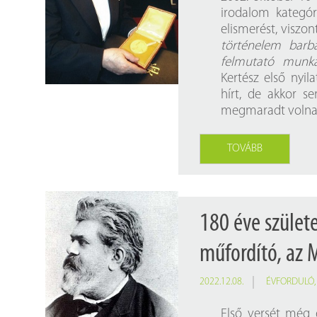
irodalom kategór
elismerést, viszon
történelem barbá
felmutató munká
Kertész első nyi
hírt, de akkor s
megmaradt volna n
TOVÁBB
180 éve szület
műfordító, az 
2022.12.08.
ÉVFORDULÓ
Első versét még 