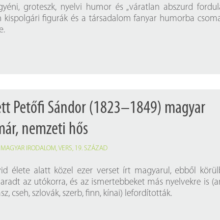
Próbahozzáférések adatbázisokho
Kitekintő
egyéni, groteszk, nyelvi humor és „váratlan abszurd fordul
an kispolgári figurák és a társadalom fanyar humorba csom
Könyvtári Hí
e.
ett Petőfi Sándor (1823–1849) magyar
lmár, nemzeti hős
,
MAGYAR IRODALOM
,
VERS
,
19. SZÁZAD
id élete alatt közel ezer verset írt magyarul, ebből körül
radt az utókorra, és az ismertebbeket más nyelvekre is (a
z, cseh, szlovák, szerb, finn, kínai) lefordították.