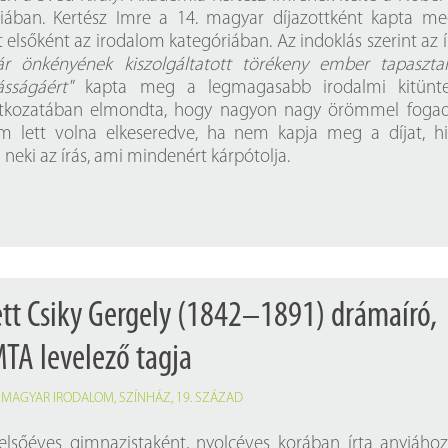
iában. Kertész Imre a 14. magyar díjazottként kapta m
t elsőként az irodalom kategóriában. Az indoklás szerint az 
r önkényének kiszolgáltatott törékeny ember tapasztal
sságáért"
kapta meg a legmagasabb irodalmi kitüntet
latkozatában elmondta, hogy nagyon nagy örömmel foga
em lett volna elkeseredve, ha nem kapja meg a díjat, h
eki az írás, ami mindenért kárpótolja.
ett Csiky Gergely (1842–1891) drámaíró,
MTA levelező tagja
,
MAGYAR IRODALOM
,
SZÍNHÁZ
,
19. SZÁZAD
elsőéves gimnazistaként, nyolcéves korában írta anyjához