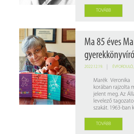
TOVÁBB
Ma 85 éves Mar
gyerekkönyvíró
2022.12.19.
ÉVFORDULÓ
Marék Veronika 
korában rajzolta
jelent meg. Az Ál
levelező tagozat
szakát. 1963-ban k
TOVÁBB