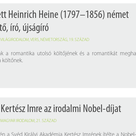
ett Heinrich Heine (1797–1856) német
ő, író, újságíró
,
VILÁGIRODALOM
,
VERS
,
NÉMETORSZÁG
,
19. SZÁZAD
k a romantika utolsó költőjének és a romantikát megh
 költőnek.
 Kertész Imre az irodalmi Nobel-díjat
,
MAGYAR IRODALOM
,
21. SZÁZAD
én a Svéd Királyi Akadémia Kertész Imrének ítélte a Nobel-