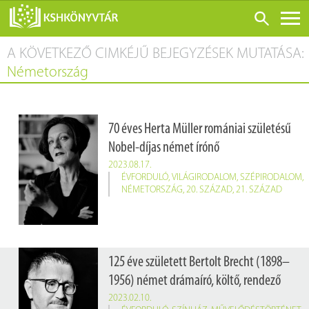
A KÖVETKEZŐ CIMKÉJŰ BEJEGYZÉSEK MUTATÁSA:
ONLINE KATALÓGUS
Németország
RÓLUNK
LÁTOGATÁS ELŐTT
70 éves Herta Müller romániai születésű
SZOLGÁLTATÁSOK
Nobel-díjas német írónő
KONFERENCIÁK
2023.08.17.
ÉVFORDULÓ
,
VILÁGIRODALOM
,
SZÉPIRODALOM
,
ADATBÁZISOK
NÉMETORSZÁG
,
20. SZÁZAD
,
21. SZÁZAD
BLOG
KIADVÁNYOK
125 éve született Bertolt Brecht (1898–
1956) német drámaíró, költő, rendező
2023.02.10.