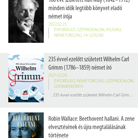
180 éve született Karl May (1842–1912)
minden idők legtöbb könyvet eladó
német írója
2022.02.25.
ÉVFORDULÓ
,
SZÉPIRODALOM
,
IFJÚSÁGI
,
NÉMETORSZÁG
,
19. SZÁZAD
235 évvel ezelőtt született Wilhelm Carl
Grimm (1786–1859) német író
2021.02.24.
ÉVFORDULÓ
,
NÉMETORSZÁG
,
SZÉPIRODALOM
,
GYERMEKKÖNYV
235 évvel ezelőtt született Wilhelm Carl Grimm (1786–1859) német író, irodalom- és nyelvtudós, monda- és mesegyűjtő, könyvtáros. Az irodalomtörténet bátyjával, Jacobbal együtt „Grimm-testvérek”-ként emlegeti őket.
Robin Wallace: Beethovent hallani. A zene
elvesztésének és újra megtalálásának
története