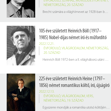
ÉVFORDULÓ
,
SZÍNHÁZ
,
MŰVELŐDÉSTÖRTÉNET
,
NÉMETORSZÁG
,
20. SZÁZAD
Brecht számára a világhírnevet az 1928-ban bemutatott
105 éve született Heinrich Böll (1917–
1985) Nobel-díjas német író és műfordító
2022.12.21.
ÉVFORDULÓ
,
VILÁGIRODALOM
,
NÉMETORSZÁG
,
20. SZÁZAD
Heinrich Böll 1972-ben a II. világháború utáni első német íróként megkapta az irodalmi Nobel-díjat
225 éve született Heinrich Heine (1797–
1856) német romantikus költő, író, újságíró
2022.12.13.
ÉVFORDULÓ
,
VILÁGIRODALOM
,
VERS
,
NÉMETORSZÁG
,
19. SZÁZAD
Egyszerre mondják a romantika utolsó költőjének és a romantikát meghaladó realista és modern költőnek.