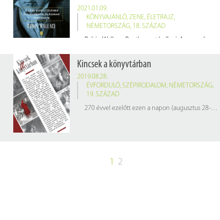
2021.01.09.
KÖNYVAJÁNLÓ
,
ZENE
,
ÉLETRAJZ
,
NÉMETORSZÁG
,
18. SZÁZAD
Robin Wallace: Beethovent hallani. A zene elvesztésének és újra megtalálásának története
Budapest, Európa Kiadó, 2020. 301 p.
Raktári jelzet: 668571
Kincsek a könyvtárban
2019.08.28.
ÉVFORDULÓ
,
SZÉPIRODALOM
,
NÉMETORSZÁG
,
19. SZÁZAD
270 évvel ezelőtt ezen a napon (augusztus 28-án) született
1
2