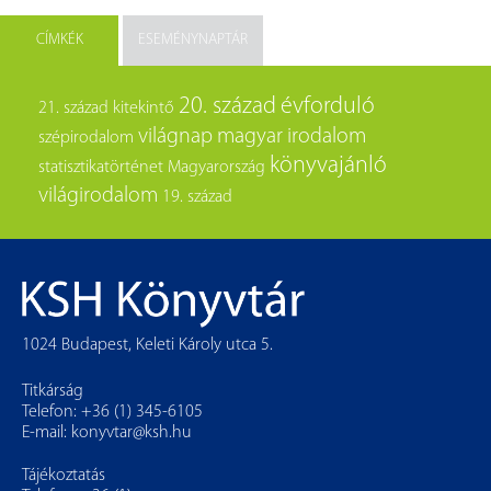
CÍMKÉK
ESEMÉNYNAPTÁR
20. század
évforduló
21. század
kitekintő
világnap
magyar irodalom
szépirodalom
könyvajánló
statisztikatörténet
Magyarország
világirodalom
19. század
1024 Budapest, Keleti Károly utca 5.
Titkárság
Telefon: +36 (1) 345-6105
E-mail:
konyvtar@ksh.hu
Tájékoztatás