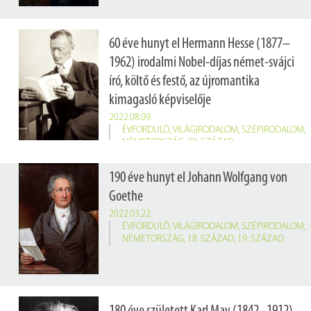
60 éve hunyt el Hermann Hesse (1877–
1962) irodalmi Nobel-díjas német-svájci
író, költő és festő, az újromantika
kimagasló képviselője
2022.08.09.
ÉVFORDULÓ
,
VILÁGIRODALOM
,
SZÉPIRODALOM
,
NÉMETORSZÁG
,
20. SZÁZAD
190 éve hunyt el Johann Wolfgang von
Goethe
2022.03.22.
ÉVFORDULÓ
,
VILÁGIRODALOM
,
SZÉPIRODALOM
,
NÉMETORSZÁG
,
18. SZÁZAD
,
19. SZÁZAD