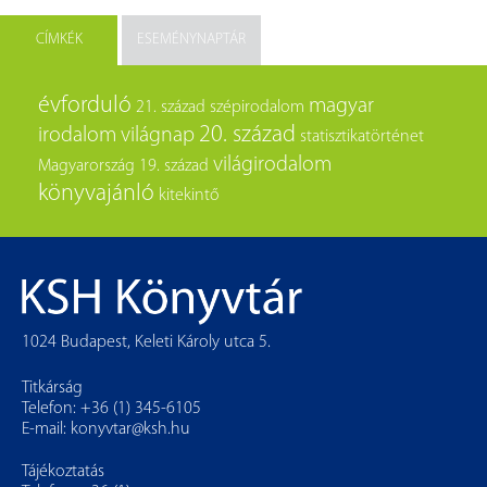
CÍMKÉK
ESEMÉNYNAPTÁR
évforduló
magyar
21. század
szépirodalom
20. század
irodalom
világnap
statisztikatörténet
világirodalom
Magyarország
19. század
könyvajánló
kitekintő
1024 Budapest, Keleti Károly utca 5.
Titkárság
Telefon: +36 (1) 345-6105
E-mail:
konyvtar@ksh.hu
Tájékoztatás