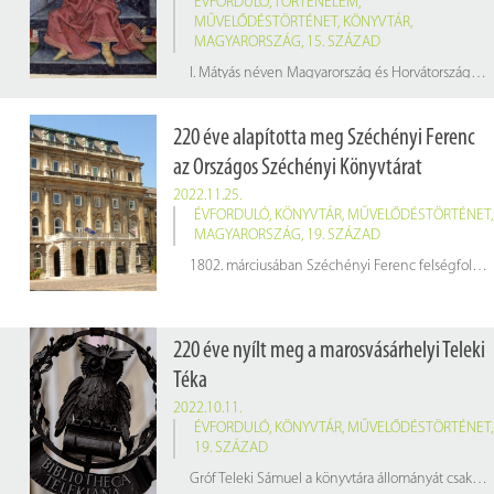
ÉVFORDULÓ
,
TÖRTÉNELEM
,
MŰVELŐDÉSTÖRTÉNET
,
KÖNYVTÁR
,
MAGYARORSZÁG
,
15. SZÁZAD
I. Mátyás néven Magyarország és Horvátország királya 1458-tól, cseh király 1469-től, Ausztria uralkodó főhercege 1486-tól haláláig. Közkeletűen Corvin Mátyás vagy Igazságos Mátyás néven is ismert. Hivatalos latin nyelvű uralkodói nevén Mathias Rex.
220 éve alapította meg Széchényi Ferenc
az Országos Széchényi Könyvtárat
2022.11.25.
ÉVFORDULÓ
,
KÖNYVTÁR
,
MŰVELŐDÉSTÖRTÉNET
,
MAGYARORSZÁG
,
19. SZÁZAD
1802. márciusában Széchényi Ferenc felségfolyamodványt nyújtott be a bécsi Magyar Kancellárián keresztül I. Ferenc királyhoz, hogy nyomtatott könyvekből, kéziratokból, pénzérmékből, rézmetszetekből, címerképekből és térképekből álló gyűjteményét
220 éve nyílt meg a marosvásárhelyi Teleki
Téka
2022.10.11.
ÉVFORDULÓ
,
KÖNYVTÁR
,
MŰVELŐDÉSTÖRTÉNET
,
19. SZÁZAD
Gróf Teleki Sámuel a könyvtára állományát csaknem 70 éven át gyűjtötte, mintegy 24 nyugat-európai város könyvpiacáról, vagyona nagy részét erre áldozva. Széles körű levelezést folytatott, utazott, katalógusok alapján tájékozódott, néha húsz évet is várt, míg hozzájuthatott egy könyvritkasághoz. 1797 óta foglalkozott a marosvásárhelyi könyvtár felállításának tervével, amely végül 1799 és 1802 között megépült, elkészültek a polcok, kasztenek. A könyvek felrakását feltehetőleg a kancellár személyesen irányította. A könyvek azóta is sárgaréz drótból font ajtók mögött sorakoznak, hogy a lopást megelőzzék.