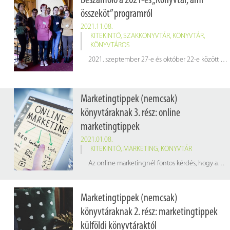
Beszámoló a 2021-es „Könyvtár, ami
összeköt” programról
2021.11.08.
KITEKINTŐ
,
SZAKKÖNYVTÁR
,
KÖNYVTÁR
,
KÖNYVTÁROS
2021. szeptember 27-e és október 22-e között könyvtárunk két munkatársa közel egy hónapot töltött el a „Könyvtár, ami összeköt” programban, ahol egy könyvtári együttműködés keretében 6 határon túli és 2 magyarországi ösztöndíjas könyvtáros, illetve a pályázó könyvtárak delegáltjai vettek részt. A program célja a Kárpát-medencei fiatal magyar könyvtárosok közös munkavégzésének, tapasztalatcseréjének, szakmai együttműködésének elősegítése, támogatása. Könyvtárunkat ösztöndíjasként Kovács László, delegáltként pedig Millich Dóra képviselte. Az alábbi rövid beszámolót Millich Dóra készítette.
Marketingtippek (nemcsak)
könyvtáraknak 3. rész: online
marketingtippek
2021.01.08.
KITEKINTŐ
,
MARKETING
,
KÖNYVTÁR
Az online marketingnél fontos kérdés, hogy az egyes generációkat milyen csatornákon érhetjük el. Ha idősebbeket szeretnénk elérni, választhatjuk a Facebook-ot vagy a Skype-ot, ha fiatalabbakat, akkor jó alternatíva lehet az Instagram, illetve a YouTube (esetleg a TikTok).
Marketingtippek (nemcsak)
könyvtáraknak 2. rész: marketingtippek
külföldi könyvtáraktól