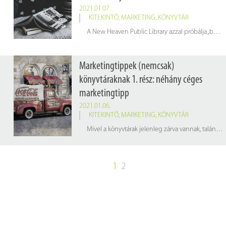
2021.01.07.
KITEKINTŐ
,
MARKETING
,
KÖNYVTÁR
A New Heaven Public Library azzal próbálja „becsalogatni” az olvasókat, hogy biztosítják a mindennapi munkához tartozó eszközöket; tulajdonképpen egy irodát kialakítva ezáltal. Ha az olvasók kényelmesen tudnak a könyvtárban dolgozni és minden feltétel biztosított számukra (munkaeszközök, büfé stb.), akkor miért is ne dolgoznának a könyvtárból?
Marketingtippek (nemcsak)
könyvtáraknak 1. rész: néhány céges
marketingtipp
2021.01.06.
KITEKINTŐ
,
MARKETING
,
KÖNYVTÁR
Mivel a könyvtárak jelenleg zárva vannak, talán valamivel több idő jut a marketingre. Éppen ezért cikksorozatunkban összegyűjtöttünk néhány marketingtippet (nem csak könyvtáraknak), amelyek az intézmény népszerűsítését szolgálhatják. Az első részben a vállalatok marketing- és reklámstratégiájáról olvashatnak.
1
2