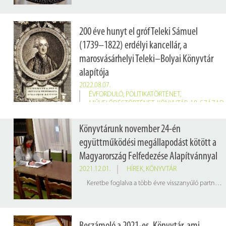
200 éve hunyt el gróf Teleki Sámuel
(1739–1822) erdélyi kancellár, a
marosvásárhelyi Teleki–Bolyai Könyvtár
alapítója
2022.08.07.
ÉVFORDULÓ
,
POLITIKATÖRTÉNET
,
MŰVELŐDÉSTÖRTÉNET
,
KÖNYVTÁR
,
18. SZÁZAD
Teleki Sámuel Mária Terézia uralkodása idején királyi kamarás, aztán küküllői főispán és erdélyi kormányszéki tanácsos. II. József uralkodása alatt belső titkos tanácsos, 1784-től 1790-ig királyi biztos az akkor alkotott nagyváradi kerületben. Szabolcs, Békés, Arad, Csanád, Csongrád vármegye főispáni helytartója, a hajdú kerületben főkapitányi helyettes, 1785-től 1787-ig vármegye főispánja, 1792-ben magyar alkancellár és Máramaros vármegye főispánja. II. Lipót uralkodása alatt erdélyi főkancellár és 1791-től ismét Bihar vármegye főispánja is.
Könyvtárunk november 24-én
együttműködési megállapodást kötött a
Magyarország Felfedezése Alapítvánnyal
2021.12.01.
HÍREK
,
KÖNYVTÁR
Keretbe foglalva a több évre visszanyúló partnerséget, könyvtárunk november 24-én együttműködési megállapodást kötött a Magyarország Felfedezése Alapítvánnyal. Az Alapítvány elsődleges célja, hogy hozzájáruljon a szociográfia műveléséhez, így felvállalja és kezeli is az 1937-ben alapított és 1970-ben újraalapított "Magyarország felfedezése" könyvsorozat örökségét.