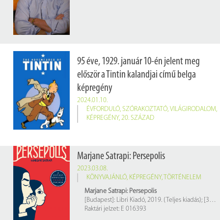
95 éve, 1929. január 10-én jelent meg
először a Tintin kalandjai című belga
képregény
2024.01.10.
ÉVFORDULÓ
,
SZÓRAKOZTATÓ
,
VILÁGIRODALOM
,
KÉPREGÉNY
,
20. SZÁZAD
Marjane Satrapi: Persepolis
2023.03.08.
KÖNYVAJÁNLÓ
,
KÉPREGÉNY
,
TÖRTÉNELEM
Marjane Satrapi: Persepolis
[Budapest]: Libri Kiadó, 2019. (Teljes kiadás); [350] p.
Raktári jelzet: E 016393