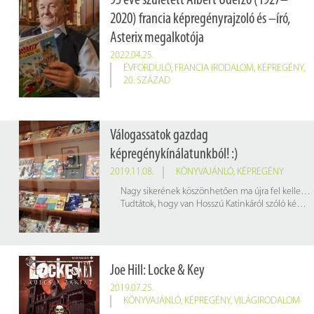
95 éve született Albert Uderzo (1927–
2020) francia képregényrajzoló és –író,
Asterix megalkotója
2022.04.25.
ÉVFORDULÓ
,
FRANCIA IRODALOM
,
KÉPREGÉNY
,
20. SZÁZAD
Válogassatok gazdag
képregénykínálatunkból! :)
2019.11.08.
KÖNYVAJÁNLÓ
,
KÉPREGÉNY
Nagy sikerének köszönhetően ma újra fel kellett töltenünk a képregényes vitrinünket!
Tudtátok, hogy van Hosszú Katinkáról szóló képregényünk is?
Joe Hill: Locke ​& Key
2019.07.25.
KÖNYVAJÁNLÓ
,
KÉPREGÉNY
,
VILÁGIRODALOM