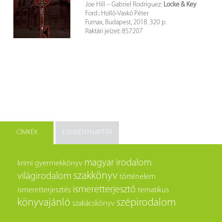
Joe Hill – Gabriel Rodriguez:
Locke & Key
Ford.: Holló-Vaskó Péter
Fumax, Budapest, 2018. 320 p.
Raktári jelzet: 857207
CÍMKÉK
ESEMÉNYNAPTÁR
magyar irodalom
krimi
gyermekkönyv
szakkönyv
világirodalom
történelem
ismeretterjesztő
ismeretterjesztés
tematikus
könyvajánló
szépirodalom
szakácskönyv