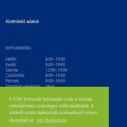
Közérdekű adatok
NYITVATARTÁS
Hétfő:
8:00–19:00
Kedd:
8:00–19:00
Szerda:
12:00–19:00
Csütörtök:
8:00–19:00
Péntek:
8:00–16:00
Szombat–vasárnap:
zárva
A KSH Könyvtár honlapján csak a honlap
működéshez szükséges sütik találhatók. A
sütikről szóló tájékoztató a következő linken
© 2013–2022 Központi Statisztikai
olvasható el.
süti tájékoztató
Hivatal Könyvtár