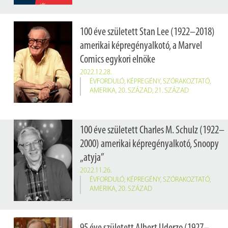
100 éve született Stan Lee (1922–2018)
amerikai képregényalkotó, a Marvel
Comics egykori elnöke
2022.12.28.
ÉVFORDULÓ
,
KÉPREGÉNY
,
SZÓRAKOZTATÓ
,
AMERIKA
,
20. SZÁZAD
,
21. SZÁZAD
100 éve született Charles M. Schulz (1922–
2000) amerikai képregényalkotó, Snoopy
„atyja”
2022.11.26.
ÉVFORDULÓ
,
KÉPREGÉNY
,
SZÓRAKOZTATÓ
,
AMERIKA
,
20. SZÁZAD