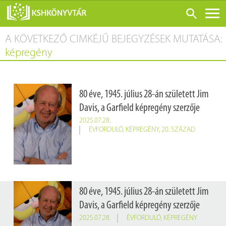
A KÖVETKEZŐ CIMKÉJŰ BEJEGYZÉSEK MUTATÁSA:
ONLINE KATALÓGUS
képregény
RÓLUNK
LÁTOGATÁS ELŐTT
80 éve, 1945. július 28-án született Jim
SZOLGÁLTATÁSOK
Davis, a Garfield képregény szerzője
KONFERENCIÁK
2025.07.28.
ÉVFORDULÓ
,
KÉPREGÉNY
,
20. SZÁZAD
ADATBÁZISOK
BLOG
KIADVÁNYOK
80 éve, 1945. július 28-án született Jim
Davis, a Garfield képregény szerzője
2025.07.28.
ÉVFORDULÓ
,
KÉPREGÉNY