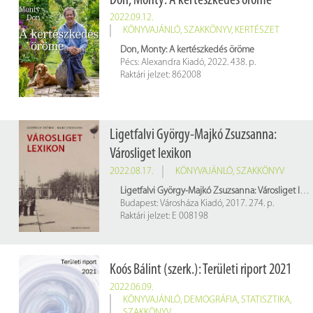
Don, Monty: A kertészkedés öröme
2022.09.12.
KÖNYVAJÁNLÓ
,
SZAKKÖNYV
,
KERTÉSZET
Don, Monty: A kertészkedés öröme
Pécs: Alexandra Kiadó, 2022. 438. p.
Raktári jelzet: 862008
Ligetfalvi György-Majkó Zsuzsanna:
Városliget lexikon
2022.08.17.
KÖNYVAJÁNLÓ
,
SZAKKÖNYV
Ligetfalvi György-Majkó Zsuzsanna: Városliget lexikon
Budapest: Városháza Kiadó, 2017. 274. p.
Raktári jelzet: E 008198
Koós Bálint (szerk.): Területi riport 2021
2022.06.09.
KÖNYVAJÁNLÓ
,
DEMOGRÁFIA
,
STATISZTIKA
,
SZAKKÖNYV