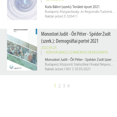
Koós Bálint (szerk.): Területi riport 2021
Budapest, Közgazdaság- és Regionális Tudományi Kutatóközpont Regionális Kutatások Intézete, 2021. 186 p.
Raktári jelzet: E 026411
Monostori Judit - Őri Péter - Spéder Zsolt
(szerk.): Demográfiai portré 2021
2022.05.25.
KÖNYVAJÁNLÓ
,
SZAKKÖNYV
,
DEMOGRÁFIA
Monostori Judit - Őri Péter - Spéder Zsolt (szerk.): Demográfiai portré 2021
Budapest, Központi Statisztikai Hivatal Népességtudományi Kutatóintézet, 2021. 280 p.
Raktári jelzet: I 001 C 0535/2021
1
2
3
4