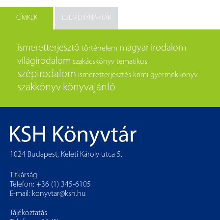
CÍMKÉK
ESEMÉNYNAPTÁR
ismeretterjesztő
magyar irodalom
történelem
világirodalom
szakácskönyv
tematikus
szépirodalom
ismeretterjesztés
krimi
gyermekkönyv
szakkönyv
könyvajánló
1024 Budapest, Keleti Károly utca 5.
Titkárság
Telefon: +36 (1) 345-6105
E-mail:
konyvtar@ksh.hu
Tájékoztatás