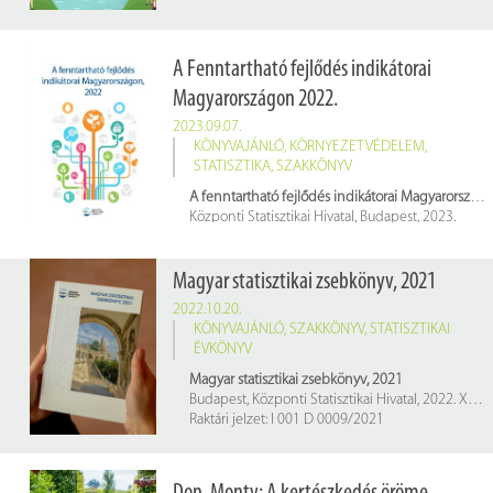
A Fenntartható fejlődés indikátorai
Magyarországon 2022.
2023.09.07.
KÖNYVAJÁNLÓ
,
KÖRNYEZETVÉDELEM
,
STATISZTIKA
,
SZAKKÖNYV
A fenntartható fejlődés indikátorai Magyarországon, 2022.
Központi Statisztikai Hivatal, Budapest, 2023.
ISSN: 2064-0307
Raktári jelzete a könyvtárban: I 001 B 6571/2022/1
Magyar statisztikai zsebkönyv, 2021
2022.10.20.
KÖNYVAJÁNLÓ
,
SZAKKÖNYV
,
STATISZTIKAI
ÉVKÖNYV
Magyar statisztikai zsebkönyv, 2021
Budapest, Központi Statisztikai Hivatal, 2022. XXXIII, 300 p.
Raktári jelzet: I 001 D 0009/2021