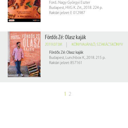
Ford.: Nagy Györgyi Eszter
Budapest, HVG K. Zrt., 2018. 224 p.
Raktári jelzet: E 012987
Fördős Zé: Olasz kaják
2019.07.08.
KÖNYVAJÁNLÓ
,
SZAKÁCSKÖNYV
Fördős Zé: Olasz kaják
Budapest, Lunchbox K., 2018. 215 p.
Raktári jelzet: 857161
1
2