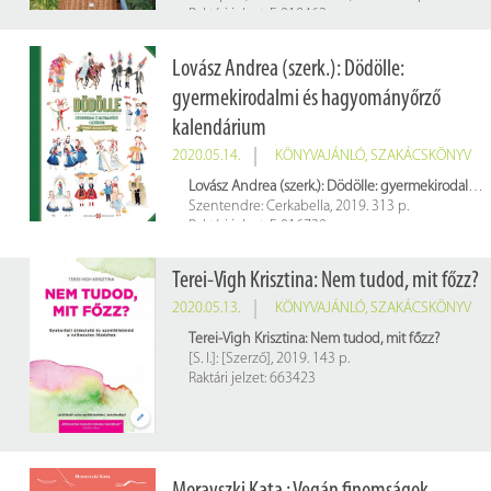
Raktári jelzet: E 019462
Lovász Andrea (szerk.): Dödölle:
gyermekirodalmi és hagyományőrző
kalendárium
2020.05.14.
KÖNYVAJÁNLÓ
,
SZAKÁCSKÖNYV
Lovász Andrea (szerk.): Dödölle: gyermekirodalmi és hagyományőrző kalendárium
Szentendre: Cerkabella, 2019. 313 p.
Raktári jelzet: E 016730
Terei-Vigh Krisztina: Nem tudod, mit főzz?
2020.05.13.
KÖNYVAJÁNLÓ
,
SZAKÁCSKÖNYV
Terei-Vigh Krisztina: Nem tudod, mit főzz?
[S. I.]: [Szerző], 2019. 143 p.
Raktári jelzet: 663423