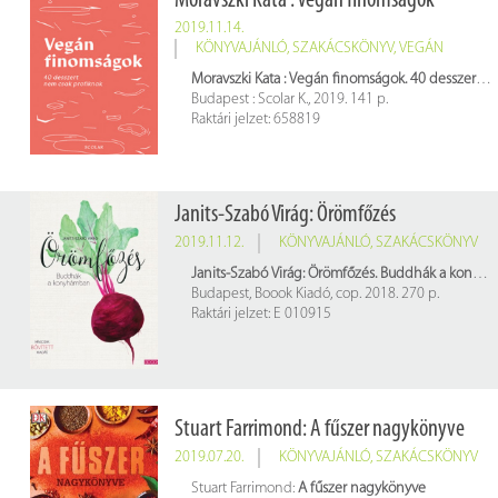
Moravszki Kata : Vegán finomságok
2019.11.14.
KÖNYVAJÁNLÓ
,
SZAKÁCSKÖNYV
,
VEGÁN
Moravszki Kata : Vegán finomságok. 40 desszert nem csak profiknak
Budapest : Scolar K., 2019. 141 p.
Raktári jelzet: 658819
Janits-Szabó Virág: Örömfőzés
2019.11.12.
KÖNYVAJÁNLÓ
,
SZAKÁCSKÖNYV
Janits-Szabó Virág: Örömfőzés. Buddhák a konyhámban
Budapest, Boook Kiadó, cop. 2018. 270 p.
Raktári jelzet: E 010915
Stuart Farrimond: A fűszer nagykönyve
2019.07.20.
KÖNYVAJÁNLÓ
,
SZAKÁCSKÖNYV
Stuart Farrimond:
A fűszer nagykönyve