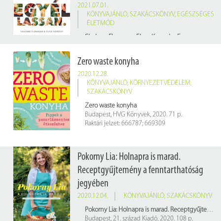
2021.07.01.
KÖNYVAJÁNLÓ
,
SZAKÁCSKÖNYV
,
EGÉSZSÉGES
ÉLETMÓD
Shalane Flanagan, Elyse Kopecky: Fuss gyorsan. Egyél lassan: tápláló receptek sportolóknak
Budapest: Marquard Media Magyarország Kft., 2019. 242 p.
Raktári jelzet: 858613
Zero waste konyha
2020.12.28.
KÖNYVAJÁNLÓ
,
KÖRNYEZETVÉDELEM
,
SZAKÁCSKÖNYV
Zero waste konyha
Budapest, HVG Könyvek, 2020. 71 p.
Raktári jelzet: 666787; 669309
Pokorny Lia: Holnapra is marad.
Receptgyűjtemény a fenntarthatóság
jegyében
2020.12.04.
KÖNYVAJÁNLÓ
,
SZAKÁCSKÖNYV
Pokorny Lia: Holnapra is marad. Receptgyűjtemény a fenntarthatóság jegyében
Budapest, 21. század Kiadó, 2020. 108 p.