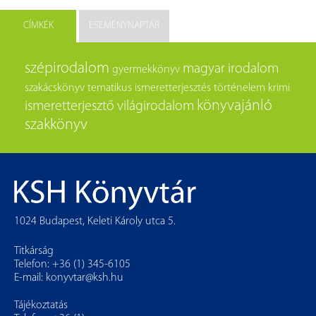
CÍMKÉK
ESEMÉNYNAPTÁR
szépirodalom
magyar irodalom
gyermekkönyv
szakácskönyv
tematikus
ismeretterjesztés
történelem
krimi
könyvajánló
ismeretterjesztő
világirodalom
szakkönyv
1024 Budapest, Keleti Károly utca 5.
Titkárság
Telefon: +36 (1) 345-6105
E-mail:
konyvtar@ksh.hu
Tájékoztatás