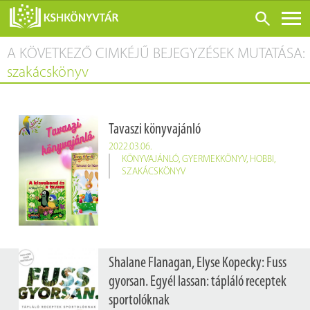
A KÖVETKEZŐ CIMKÉJŰ BEJEGYZÉSEK MUTATÁSA:
ONLINE KATALÓGUS
szakácskönyv
RÓLUNK
LÁTOGATÁS ELŐTT
Tavaszi könyvajánló
SZOLGÁLTATÁSOK
2022.03.06.
KONFERENCIÁK
KÖNYVAJÁNLÓ
,
GYERMEKKÖNYV
,
HOBBI
,
SZAKÁCSKÖNYV
ADATBÁZISOK
BLOG
KIADVÁNYOK
Shalane Flanagan, Elyse Kopecky: Fuss
gyorsan. Egyél lassan: tápláló receptek
sportolóknak