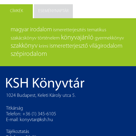
CÍMKÉK
ESEMÉNYNAPTÁR
magyar irodalom
ismeretterjesztés
tematikus
könyvajánló
szakácskönyv
történelem
gyermekkönyv
szakkönyv
ismeretterjesztő
világirodalom
krimi
szépirodalom
1024 Budapest, Keleti Károly utca 5.
Titkárság
Telefon: +36 (1) 345-6105
E-mail:
konyvtar@ksh.hu
Tájékoztatás