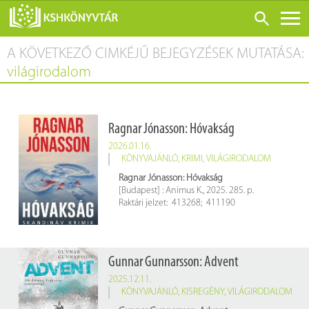
A KÖVETKEZŐ CIMKÉJŰ BEJEGYZÉSEK MUTATÁSA:
ONLINE KATALÓGUS
világirodalom
RÓLUNK
LÁTOGATÁS ELŐTT
Ragnar Jónasson: Hóvakság
SZOLGÁLTATÁSOK
2026.01.16.
KONFERENCIÁK
KÖNYVAJÁNLÓ
,
KRIMI
,
VILÁGIRODALOM
Ragnar Jónasson: Hóvakság
ADATBÁZISOK
[Budapest] : Animus K., 2025. 285. p.
Raktári jelzet: 413268; 411190
BLOG
KIADVÁNYOK
Gunnar Gunnarsson: Advent
2025.12.11.
KÖNYVAJÁNLÓ
,
KISREGÉNY
,
VILÁGIRODALOM