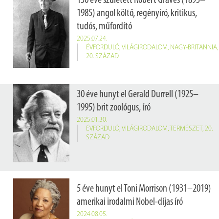
130 éve született Robert Graves (1895–
1985) angol költő, regényíró, kritikus,
tudós, műfordító
2025.07.24.
ÉVFORDULÓ
,
VILÁGIRODALOM
,
NAGY-BRITANNIA
,
20. SZÁZAD
30 éve hunyt el Gerald Durrell (1925–
1995) brit zoológus, író
2025.01.30.
ÉVFORDULÓ
,
VILÁGIRODALOM
,
TERMÉSZET
,
20.
SZÁZAD
5 éve hunyt el Toni Morrison (1931–2019)
amerikai irodalmi Nobel-díjas író
2024.08.05.