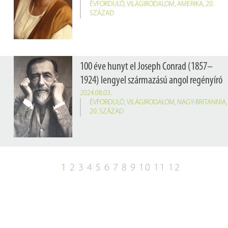
ÉVFORDULÓ
,
VILÁGIRODALOM
,
AMERIKA
,
20.
SZÁZAD
100 éve hunyt el Joseph Conrad (1857–
1924) lengyel származású angol regényíró
2024.08.03.
ÉVFORDULÓ
,
VILÁGIRODALOM
,
NAGY-BRITANNIA
,
20. SZÁZAD
1
2
3
4
5
6
7
8
9
10
11
12