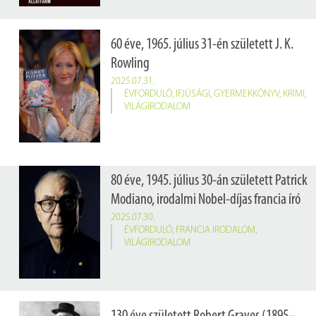
60 éve, 1965. július 31-én született J. K.
Rowling
2025.07.31.
ÉVFORDULÓ
,
IFJÚSÁGI
,
GYERMEKKÖNYV
,
KRIMI
,
VILÁGIRODALOM
80 éve, 1945. július 30-án született Patrick
Modiano, irodalmi Nobel-díjas francia író
2025.07.30.
ÉVFORDULÓ
,
FRANCIA IRODALOM
,
VILÁGIRODALOM