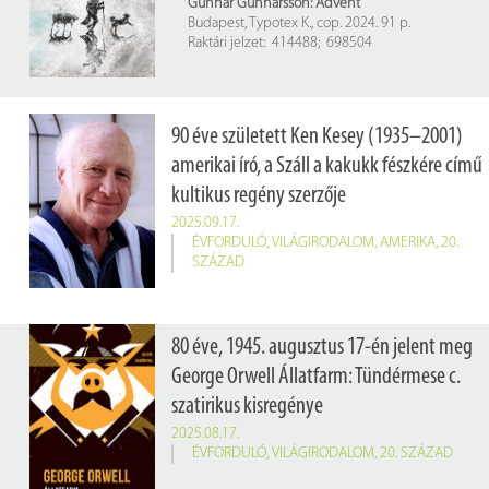
Gunnar Gunnarsson: Advent
Budapest, Typotex K., cop. 2024. 91 p.
Raktári jelzet: 414488; 698504
90 éve született Ken Kesey (1935–2001)
amerikai író, a Száll a kakukk fészkére című
kultikus regény szerzője
2025.09.17.
ÉVFORDULÓ
,
VILÁGIRODALOM
,
AMERIKA
,
20.
SZÁZAD
80 éve, 1945. augusztus 17-én jelent meg
George Orwell Állatfarm: Tündérmese c.
szatirikus kisregénye
2025.08.17.
ÉVFORDULÓ
,
VILÁGIRODALOM
,
20. SZÁZAD