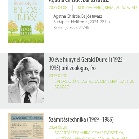
Agatha Christie: Baljós tavasz
2025.04.08.
KÖNYVAJÁNLÓ
,
KRIMI
,
20. SZÁZAD
Agatha Christie: Baljós ​tavasz
Budapest: Helikon K., 2024. 281 p.
Raktári jelzet: 694748
30 éve hunyt el Gerald Durrell (1925–
1995) brit zoológus, író
2025.01.30.
ÉVFORDULÓ
,
VILÁGIRODALOM
,
TERMÉSZET
,
20.
SZÁZAD
Számítástechnika (1969–1986)
2024.08.29.
SZÁMÍTÁSTECHNIKA
,
SZAKSTATISZTIKA
,
FOLYÓIRAT
,
MAGYARORSZÁG
,
20. SZÁZAD