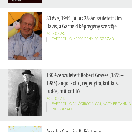
80 éve, 1945. július 28-án született Jim
Davis, a Garfield képregény szerzője
2025.07.28.
ÉVFORDULÓ
,
KÉPREGÉNY
,
20. SZÁZAD
130 éve született Robert Graves (1895–
1985) angol költő, regényíró, kritikus,
tudós, műfordító
2025.07.24.
ÉVFORDULÓ
,
VILÁGIRODALOM
,
NAGY-BRITANNIA
,
20. SZÁZAD