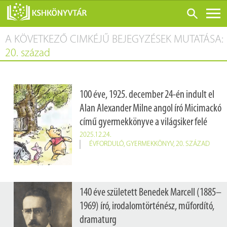
A KÖVETKEZŐ CIMKÉJŰ BEJEGYZÉSEK MUTATÁSA:
ONLINE KATALÓGUS
20. század
RÓLUNK
LÁTOGATÁS ELŐTT
100 éve, 1925. december 24-én indult el
SZOLGÁLTATÁSOK
Alan Alexander Milne angol író Micimackó
KONFERENCIÁK
című gyermekkönyve a világsiker felé
ADATBÁZISOK
2025.12.24.
ÉVFORDULÓ
,
GYERMEKKÖNYV
,
20. SZÁZAD
BLOG
KIADVÁNYOK
140 éve született Benedek Marcell (1885–
1969) író, irodalomtörténész, műfordító,
dramaturg