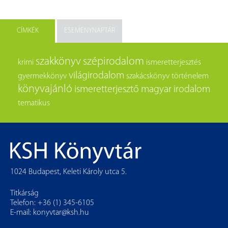
CÍMKÉK
ESEMÉNYNAPTÁR
szakkönyv
szépirodalom
krimi
ismeretterjesztés
világirodalom
gyermekkönyv
szakácskönyv
történelem
könyvajánló
ismeretterjesztő
magyar irodalom
tematikus
1024 Budapest, Keleti Károly utca 5.
Titkárság
Telefon: +36 (1) 345-6105
E-mail:
konyvtar@ksh.hu