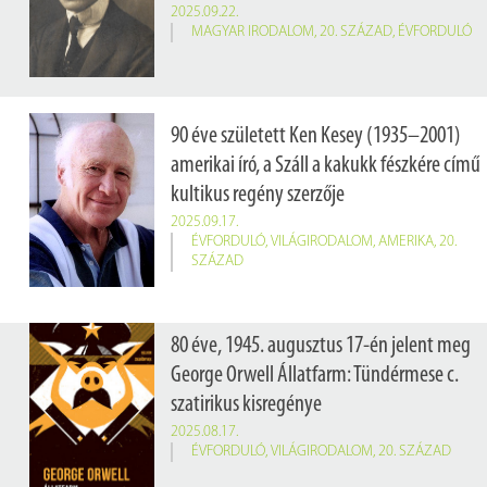
2025.09.22.
MAGYAR IRODALOM
,
20. SZÁZAD
,
ÉVFORDULÓ
90 éve született Ken Kesey (1935–2001)
amerikai író, a Száll a kakukk fészkére című
kultikus regény szerzője
2025.09.17.
ÉVFORDULÓ
,
VILÁGIRODALOM
,
AMERIKA
,
20.
SZÁZAD
80 éve, 1945. augusztus 17-én jelent meg
George Orwell Állatfarm: Tündérmese c.
szatirikus kisregénye
2025.08.17.
ÉVFORDULÓ
,
VILÁGIRODALOM
,
20. SZÁZAD