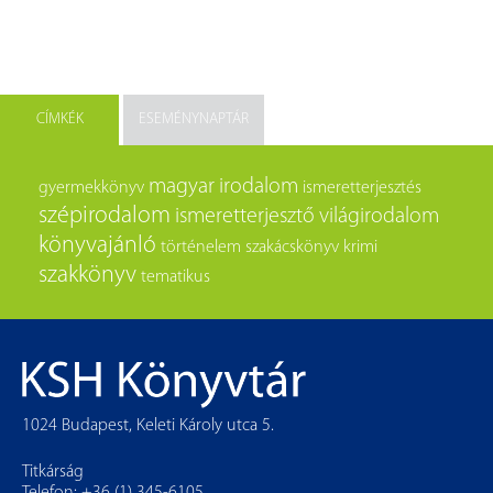
CÍMKÉK
ESEMÉNYNAPTÁR
magyar irodalom
gyermekkönyv
ismeretterjesztés
szépirodalom
ismeretterjesztő
világirodalom
könyvajánló
történelem
szakácskönyv
krimi
szakkönyv
tematikus
1024 Budapest, Keleti Károly utca 5.
Titkárság