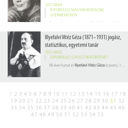
2021.08.04.
ÉVFORDULÓ
,
MAGYAR IRODALOM
,
GYERMEKKÖNYV
Az országszerte szeretett alkotó kötetei mind a mai napig keresettek, a Gőgös Gúnár Gedeon, a Mosó Masa mosodája, az Én, te, ő vagy a Barátom, Bonca. Generációk nőttek fel a könyvein, oszlopos tagja voltak az oktatásnak, a nevelésnek.
Illyefalvi Vitéz Géza (1871–1931) jogász,
statisztikus, egyetemi tanár
2021.08.02.
ÉVFORDULÓ
,
STATISZTIKATÖRTÉNET
90 éve hunyt el
Illyefalvi Vitéz Géza
(Losonc, 1871. márc. 16. – Budapest, 1931. aug. 2.) jogász, statisztikus, egyetemi tanár
1
2
3
4
5
6
7
8
9
10
11
12
13
14
15
16
17
18
19
20
21
22
23
24
25
26
27
28
29
30
31
32
33
34
35
36
37
38
39
40
41
42
43
44
45
46
47
48
49
50
51
52
53
54
55