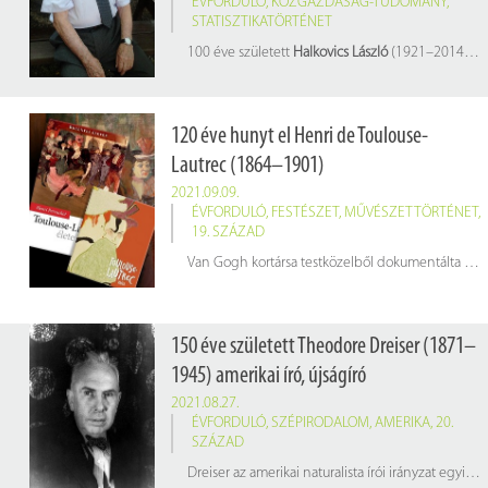
ÉVFORDULÓ
,
KÖZGAZDASÁG-TUDOMÁNY
,
STATISZTIKATÖRTÉNET
100 éve született
Halkovics László
(1921–2014) közgazdász, statisztikus
120 éve hunyt el Henri de Toulouse-
Lautrec (1864–1901)
2021.09.09.
ÉVFORDULÓ
,
FESTÉSZET
,
MŰVÉSZETTÖRTÉNET
,
19. SZÁZAD
Van Gogh kortársa testközelből dokumentálta Párizs világias mindennapjait, szembe menve a művészi világ és nemesi születéséből fakadó elvárásokkal. Alakja egybeforrt a Moulin Rouge világával, plakátjaival díszítették a város utcáit a reklámgrafika alapjait letéve.
150 éve született Theodore Dreiser (1871–
1945) amerikai író, újságíró
2021.08.27.
ÉVFORDULÓ
,
SZÉPIRODALOM
,
AMERIKA
,
20.
SZÁZAD
Dreiser az amerikai naturalista írói irányzat egyik úttörője volt, amelynek a 19. századi Európában többek között Émile Zola, Gustave Flaubert és Guy de Maupassant voltak a képviselői. Dreiser karaktereinek emberi értéke a nehézségek állhatatos legyőzésében rejlik, és sorsukban a körülmények az igazán mérvadóak.