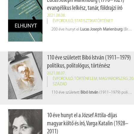
Lucas Joseph Marienburg (1770–1821)
evangélikus lelkész, tanár, földrajzi író
2021.08.08.
ÉVFORDULÓ
,
STATISZTIKATÖRTÉNET
200 éve hunyt el
Lucas Joseph Marienburg
(Brassó, 1770. július 4. – Földvár, 1821. augusztus 8.) evangélikus lelkész, tanár, földrajzi író
110 éve született Bibó István (1911–1979)
politikus, politológus, történész
2021.08.07.
ÉVFORDULÓ
,
TÖRTÉNELEM
,
MAGYARORSZÁG
,
20.
SZÁZAD
110 éve született
Bibó István
(1911–1979) politikus, politológus, történész, egyetemi oktató, író, jogász. 1963 és 1971 között a KSH Könyvtár tudományos munkatársaként a nemzetközi cserével foglalkozott. A 2010 őszén megnyílt új olvasótermünk névadója, amely teremben elsősorban a szépirodalom, az ismeretterjesztő irodalom, a gyermekkönyvek, a napilapok és magazinok iránt érdeklődők számára kínálunk olvasnivalót.
10 éve hunyt el a József Attila-díjas
magyar költő és író, Varga Katalin (1928–
2011)