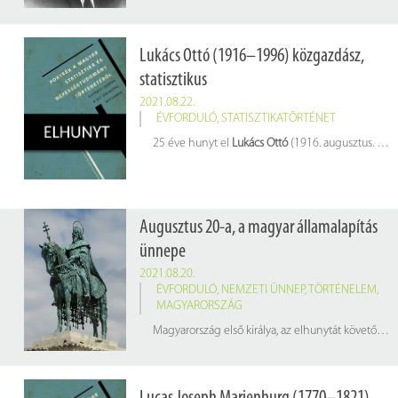
(Kép:
britannica.com
Lukács Ottó (1916–1996) közgazdász,
statisztikus
2021.08.22.
ÉVFORDULÓ
,
STATISZTIKATÖRTÉNET
25 éve hunyt el
Lukács Ottó
(1916. augusztus. 11. – 1996. augusztus 22.) közgazdász, statisztikus
Augusztus 20-a, a magyar államalapítás
ünnepe
2021.08.20.
ÉVFORDULÓ
,
NEMZETI ÜNNEP
,
TÖRTÉNELEM
,
MAGYARORSZÁG
Magyarország első királya, az elhunytát követően szentté avatott I. István, 980 körül született. Édesapja, Géza nagyfejedelem (945–997) halála után örökölte meg a trónt. A hatalom átvételét követően számos, családjához tartozó riválissal kellett leszámolnia, hogy szilárd államot hozzon létre. Előbb az Árpád-ház legidősebb férfi tagját, Koppányt kellett legyőznie, ezután 1003-ban az erdélyi gyulát, majd 1008 és 1017. között a Maros-vidék urának, Ajtonynak az erőit sikerült legyűrnie.