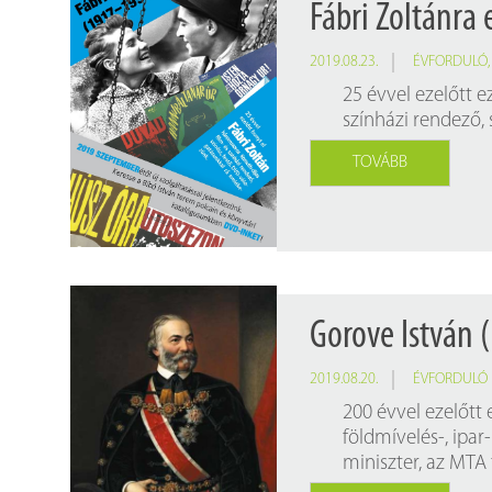
Fábri Zoltánra
2019.08.23.
ÉVFORDULÓ
25 évvel ezelőtt e
színházi rendező,
TOVÁBB
Gorove István 
2019.08.20.
ÉVFORDULÓ
200 évvel ezelőtt
földmívelés-, ipa
miniszter, az MTA t