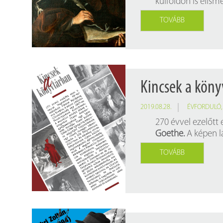
külföldön is elism
Findura Imre-díszoklevéllel kitüntetett kollégáink
Online katalógus
TOVÁBB
Galéria
Pályázatok
Közérdekű adatok
Kincsek a köny
2019.08.28.
ÉVFORDULÓ
270 évvel ezelőtt
Goethe.
A képen lá
TOVÁBB