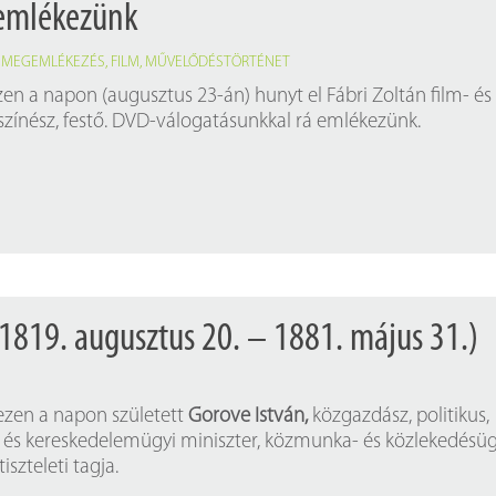
 emlékezünk
,
MEGEMLÉKEZÉS
,
FILM
,
MŰVELŐDÉSTÖRTÉNET
zen a napon (augusztus 23-án) hunyt el Fábri Zoltán film- és
 színész, festő. DVD-válogatásunkkal rá emlékezünk.
(1819. augusztus 20. – 1881. május 31.)
 ezen a napon született
Gorove István,
közgazdász, politikus,
r- és kereskedelemügyi miniszter, közmunka- és közlekedésüg
iszteleti tagja.