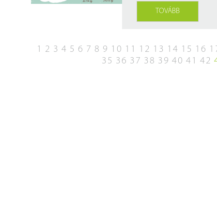
TOVÁBB
1
2
3
4
5
6
7
8
9
10
11
12
13
14
15
16
1
35
36
37
38
39
40
41
42