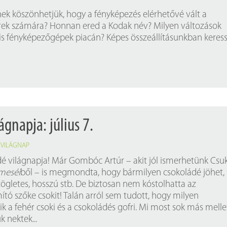
nek köszönhetjük, hogy a fényképezés elérhetővé vált a
ek számára? Honnan ered a Kodak név? Milyen változások
ális fényképezőgépek piacán? Képes összeállításunkban keres
ágnapja: július 7.
,
VILÁGNAP
é világnapja! Már Gombóc Artúr – akit jól ismerhetünk Csu
meséi
ből – is megmondta, hogy bármilyen csokoládé jöhet,
zögletes, hosszú stb. De biztosan nem kóstolhatta az
tó szőke csokit! Talán arról sem tudott, hogy milyen
k a fehér csoki és a csokoládés gofri. Mi most sok más melle
 nektek...