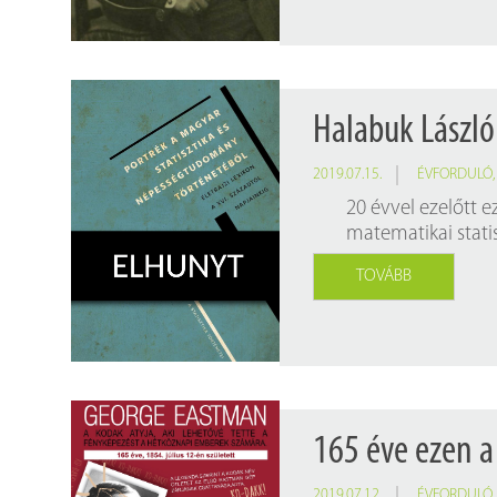
Halabuk László 
2019.07.15.
ÉVFORDULÓ
20 évvel ezelőtt 
matematikai statis
TOVÁBB
165 éve ezen a
2019.07.12.
ÉVFORDULÓ