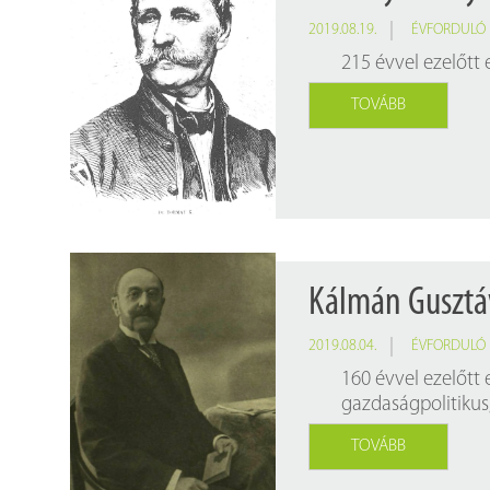
2019.08.19.
ÉVFORDULÓ
215 évvel ezelőtt
TOVÁBB
Kálmán Gusztáv
2019.08.04.
ÉVFORDULÓ
160 évvel ezelőtt
gazdaságpolitikus,
TOVÁBB