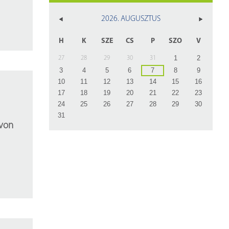
z
2026. AUGUSZTUS
rlap
H
K
SZE
CS
P
SZO
V
1
2
27
28
29
30
31
3
4
5
6
7
8
9
10
11
12
13
14
15
16
17
18
19
20
21
22
23
24
25
26
27
28
29
30
31
von