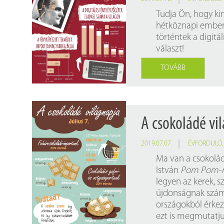
Tudja Ön, hogy ki
hétköznapi ember
történtek a digit
választ!
TOVÁBB
A csokoládé vil
2019.07.07.
ÉVFORDULÓ
Ma van a csokolád
István
Pom Pom-
legyen az kerek, s
újdonságnak számí
országokból érkezi
ezt is megmutatjuk