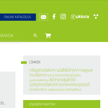
ONLINE KATALÓGUS
VÁNYOK
nyvtár
ját könyveink
da)
mzetközi Statisztikai Figyelő
CÍMKÉK
0–1950
k
szakkönyv
világirodalom
magyar
irodalom
ismeretterjesztés
krimi
ányok
k
könyvajánló
gyermekkönyv
szépirodalom
ismeretterjesztő
datbázisok
történelem
tematikus
szakácskönyv
datbázisok
bb,
ESEMÉNYNAPTÁR