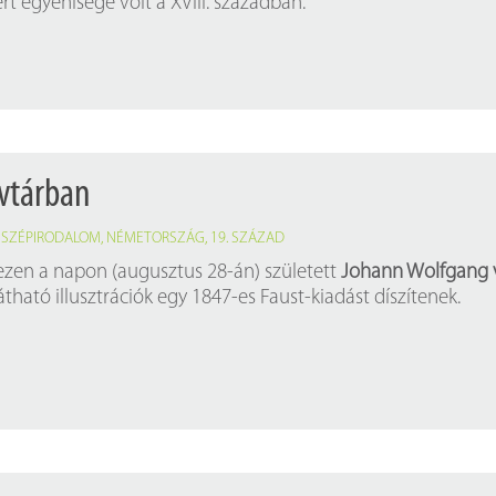
ert egyénisége volt a XVIII. században.
Próbahozzáférések adatbázisokho
Kitekintő
Könyvtári Hí
vtárban
,
SZÉPIRODALOM
,
NÉMETORSZÁG
,
19. SZÁZAD
 ezen a napon (augusztus 28-án) született
Johann Wolfgang 
tható illusztrációk egy 1847-es Faust-kiadást díszítenek.