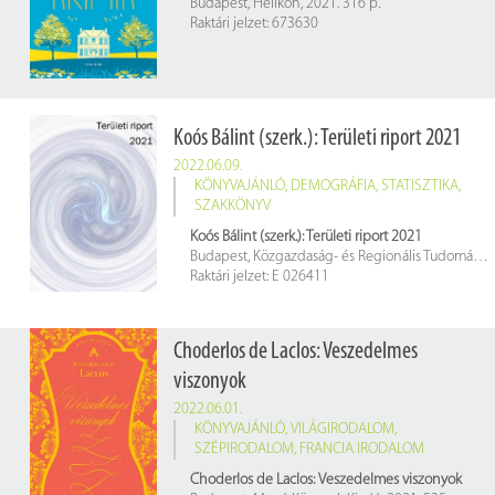
Budapest, Helikon, 2021. 316 p.
Raktári jelzet: 673630
Koós Bálint (szerk.): Területi riport 2021
2022.06.09.
KÖNYVAJÁNLÓ
,
DEMOGRÁFIA
,
STATISZTIKA
,
SZAKKÖNYV
Koós Bálint (szerk.): Területi riport 2021
Budapest, Közgazdaság- és Regionális Tudományi Kutatóközpont Regionális Kutatások Intézete, 2021. 186 p.
Raktári jelzet: E 026411
Choderlos de Laclos: Veszedelmes
viszonyok
2022.06.01.
KÖNYVAJÁNLÓ
,
VILÁGIRODALOM
,
SZÉPIRODALOM
,
FRANCIA IRODALOM
Choderlos de Laclos: Veszedelmes viszonyok