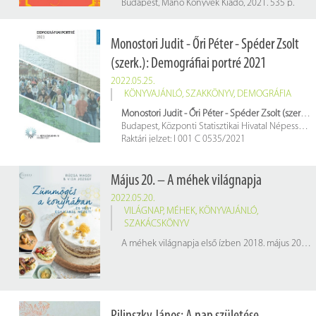
Budapest, Manó Könyvek Kiadó, 2021. 535 p.
Raktári jelzet: 673090
Monostori Judit - Őri Péter - Spéder Zsolt
(szerk.): Demográfiai portré 2021
2022.05.25.
KÖNYVAJÁNLÓ
,
SZAKKÖNYV
,
DEMOGRÁFIA
Monostori Judit - Őri Péter - Spéder Zsolt (szerk.): Demográfiai portré 2021
Budapest, Központi Statisztikai Hivatal Népességtudományi Kutatóintézet, 2021. 280 p.
Raktári jelzet: I 001 C 0535/2021
Május 20. – A méhek világnapja
2022.05.20.
VILÁGNAP
,
MÉHEK
,
KÖNYVAJÁNLÓ
,
SZAKÁCSKÖNYV
A méhek világnapja első ízben 2018. május 20-án került megtartásra. A dátum magyarázata: 1734. május 20-án született az európai méhészet kiemelkedő alakja, az első osztrák méhészeti iskola egykori vezetője, Anton Janša(wd). Az ő méhészeti munkásságának állítanak emléket azzal, hogy születésnapjának dátuma lett a méhek világnapja.