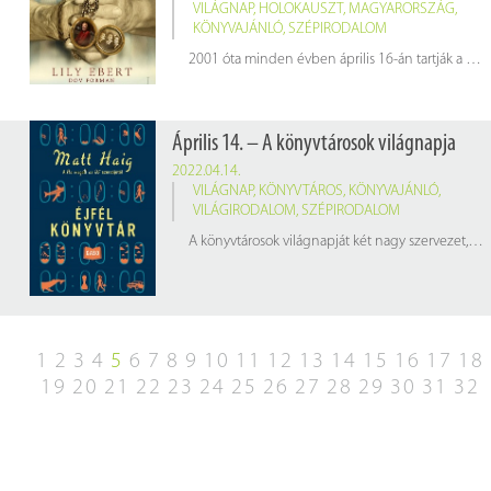
VILÁGNAP
,
HOLOKAUSZT
,
MAGYARORSZÁG
,
KÖNYVAJÁNLÓ
,
SZÉPIRODALOM
2001 óta minden évben április 16-án tartják a holokauszt magyarországi áldozatainak emléknapját, arra emlékezve, hogy 1944-ben ezen a napon kezdődött a hazai zsidóság gettóba zárása.
(Kép:
pixabay.com
Április 14. – A könyvtárosok világnapja
2022.04.14.
VILÁGNAP
,
KÖNYVTÁROS
,
KÖNYVAJÁNLÓ
,
VILÁGIRODALOM
,
SZÉPIRODALOM
A könyvtárosok világnapját két nagy szervezet, az American Library Association (Amerikai Könyvtárak Szövetsége – ALA), és az International Federation of Library Associations and Institutions (Könyvtári Egyesületek és Intézmények Nemzetközi Szövetsége – IFLA) kezdeményezte. A világnap célja, hogy felhívja a figyelmet a könyvtárak és a könyvtárosok által nyújtott értékekre.
1
2
3
4
5
6
7
8
9
10
11
12
13
14
15
16
17
18
19
20
21
22
23
24
25
26
27
28
29
30
31
32