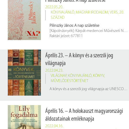
Pilinszky János: A nap születése
2022.05.20.
KÖNYVAJÁNLÓ
,
MAGYAR IRODALOM
,
VERS
,
20.
SZÁZAD
Pilinszky János: A nap születése
[Kápolnásnyék]: Kárpát-medencei Művészeti Népfőiskola Alapítvány, 2021. 38 p.
Raktári jelzet: 677811
Április 23. – A könyv és a szerzői jog
világnapja
2022.04.23.
VILÁGNAP
,
KÖNYVAJÁNLÓ
,
KÖNYV
,
MŰVELŐDÉSTÖRTÉNET
A könyv és a szerzői jog világnapja az UNESCO 1995. évi párizsi konferenciáján kinyilvánított, évente április 23-án tartott nemzetközi akciónap, a könyvek és az olvasás ünnepe. Az ünnepet először 1996-ban rendezték meg.
Április 16. – A holokauszt magyarországi
áldozatainak emléknapja
2022.04.16.