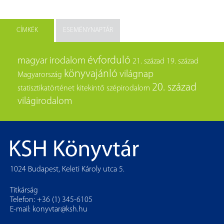
CÍMKÉK
ESEMÉNYNAPTÁR
évforduló
magyar irodalom
21. század
19. század
könyvajánló
világnap
Magyarország
20. század
statisztikatörténet
kitekintő
szépirodalom
világirodalom
1024 Budapest, Keleti Károly utca 5.
Titkárság
Telefon: +36 (1) 345-6105
E-mail:
konyvtar@ksh.hu