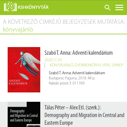
A KÖVETKEZŐ CIMKÉJŰ BEJEGYZÉSEK MUTATÁSA:
ONLINE KATALÓGUS
könyvajánló
RÓLUNK
LÁTOGATÁS ELŐTT
Szabó T. Anna: Adventi kalendárium
SZOLGÁLTATÁSOK
2020.11.29.
KONFERENCIÁK
KÖNYVAJÁNLÓ
,
GYERMEKKÖNYV
,
VERS
,
ÜNNEP
Szabó T. Anna: Adventi kalendárium
ADATBÁZISOK
Budapest, Pagony, 2018. 48 p.
Raktári jelzet: E 011769
BLOG
KIADVÁNYOK
Tálas Péter – Alex Etl. (szerk.):
Demography and Migration in Central and
Eastern Europe