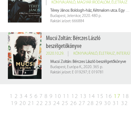
KÖNYVAJÁNLÓ
,
MAGYAR IRODALOM
,
ÉLETRAJZ
Térey János: Boldogh-ház, Kétmalom utca. Egy cívis vallomásai
Budapest, Jelenkor, 2020. 480 p.
Raktári jelzet: 666884
Mucsi Zoltán: Bérczes László
beszélgetőkönyve
2020.10.29.
KÖNYVAJÁNLÓ
,
ÉLETRAJZ
,
INTERJÚ
Mucsi Zoltán: Bérczes László beszélgetőkönyve
Budapest, Európa K., 2020. 365 p.
Raktári jelzet: E 019297; E 019781
1
2
3
4
5
6
7
8
9
10
11
12
13
14
15
16
17
18
19
20
21
22
23
24
25
26
27
28
29
30
31
32