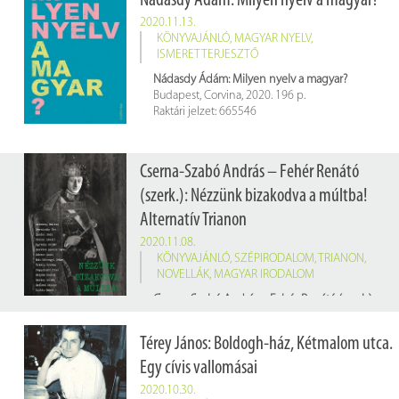
Nádasdy Ádám: Milyen nyelv a magyar?
2020.11.13.
KÖNYVAJÁNLÓ
,
MAGYAR NYELV
,
ISMERETTERJESZTŐ
Nádasdy Ádám: Milyen nyelv a magyar?
Budapest, Corvina, 2020. 196 p.
Raktári jelzet: 665546
Cserna-Szabó András – Fehér Renátó
(szerk.): Nézzünk bizakodva a múltba!
Alternatív Trianon
2020.11.08.
KÖNYVAJÁNLÓ
,
SZÉPIRODALOM
,
TRIANON
,
NOVELLÁK
,
MAGYAR IRODALOM
Cserna-Szabó András – Fehér Renátó (szerk.): Nézzünk bizakodva a múltba! Alternatív Trianon
Budapest, Cser K., 2020. 204 p.
Raktári jelzet: 665649
Térey János: Boldogh-ház, Kétmalom utca.
Egy cívis vallomásai
2020.10.30.