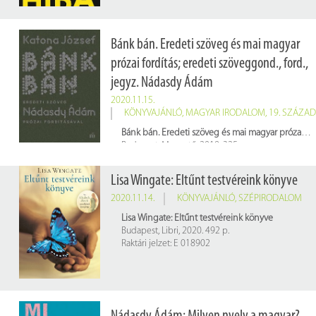
Bánk bán. Eredeti szöveg és mai magyar
prózai fordítás; eredeti szöveggond., ford.,
jegyz. Nádasdy Ádám
2020.11.15.
KÖNYVAJÁNLÓ
,
MAGYAR IRODALOM
,
19. SZÁZAD
Bánk bán. Eredeti szöveg és mai magyar prózai fordítás; eredeti szöveggond., ford., jegyz. Nádasdy Ádám
Budapest, Magvető, 2019. 325 p.
Raktári jelzet: 661657
Lisa Wingate: Eltűnt testvéreink könyve
2020.11.14.
KÖNYVAJÁNLÓ
,
SZÉPIRODALOM
Lisa Wingate: Eltűnt testvéreink könyve
Budapest, Libri, 2020. 492 p.
Raktári jelzet: E 018902