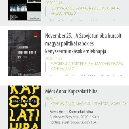
2020.11.26.
KÖNYVAJÁNLÓ
,
SZAKKÖNYV
,
DEMOGRÁFIA
,
ANGOL NYELVŰ
Tálas Péter – Alex Etl. (szerk.): Demography and Migration in Central and Eastern Europe
Budapest, Dialóg Campus, 2020. 194 p.
Jelzet: E19382
November 25. - A Szovjetunióba hurcolt
magyar politikai rabok és
kényszermunkások emléknapja
2020.11.25.
ÉVFORDULÓ
,
TÖRTÉNELEM
,
MAGYARORSZÁG
,
KÖNYVAJÁNLÓ
A magyar Országgyűlés 2012. május 21-én a Szovjetunióba hurcolt magyar politikai rabok és kényszermunkások emléknapjává nyilvánította november 25-ét. 1953-ban ezen a napon érkezett vissza Magyarországra a Gulag-lágerekből szabadon bocsátott rabok első csoportja.
(Kép:
wikipedia.hu
Mécs Anna: Kapcsolati hiba
2020.11.22.
KÖNYVAJÁNLÓ
,
MAGYAR IRODALOM
,
NOVELLÁK
Mécs Anna: Kapcsolati hiba
Budapest, Scolar K., 2020. 160 p.
Raktári jelzet: 665573; 669134