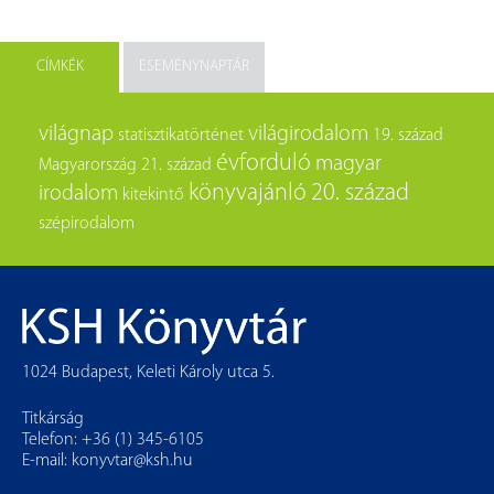
CÍMKÉK
ESEMÉNYNAPTÁR
világnap
világirodalom
statisztikatörténet
19. század
évforduló
magyar
Magyarország
21. század
könyvajánló
20. század
irodalom
kitekintő
szépirodalom
1024 Budapest, Keleti Károly utca 5.
Titkárság
Telefon: +36 (1) 345-6105
E-mail:
konyvtar@ksh.hu