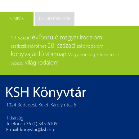
CÍMKÉK
ESEMÉNYNAPTÁR
évforduló
magyar irodalom
19. század
20. század
statisztikatörténet
szépirodalom
könyvajánló
világnap
Magyarország
kitekintő
21.
világirodalom
század
1024 Budapest, Keleti Károly utca 5.
Titkárság
Telefon: +36 (1) 345-6105
E-mail:
konyvtar@ksh.hu