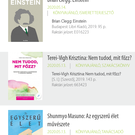
Brian Clegg: Einstein
2020.05.14.
KÖNYVAJÁNLÓ
,
ISMERETTERJESZTŐ
Brian Clegg: Einstein
Budapest: Libri Kiadó, 2019. 95 p.
Raktári jelzet: E016223
Terei-Vigh Krisztina: Nem tudod, mit főzz?
2020.05.13.
KÖNYVAJÁNLÓ
,
SZAKÁCSKÖNYV
Terei-Vigh Krisztina: Nem tudod, mit főzz?
[S. I.]: [Szerző], 2019. 143 p.
Raktári jelzet: 663423
Shunmyo Masuno: Az egyszerű élet
művészete
2020.05.13.
KÖNYVAJÁNLÓ
,
TANÁCSADÓ