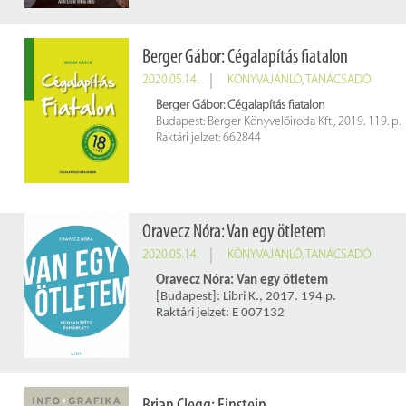
Berger Gábor: Cégalapítás fiatalon
2020.05.14.
KÖNYVAJÁNLÓ
,
TANÁCSADÓ
Berger Gábor: Cégalapítás fiatalon
Budapest: Berger Könyvelőiroda Kft., 2019. 119. p.
Raktári jelzet: 662844
Oravecz Nóra: Van egy ötletem
2020.05.14.
KÖNYVAJÁNLÓ
,
TANÁCSADÓ
Oravecz Nóra: Van egy ötletem
[Budapest]: Libri K., 2017. 194 p.
Raktári jelzet: E 007132