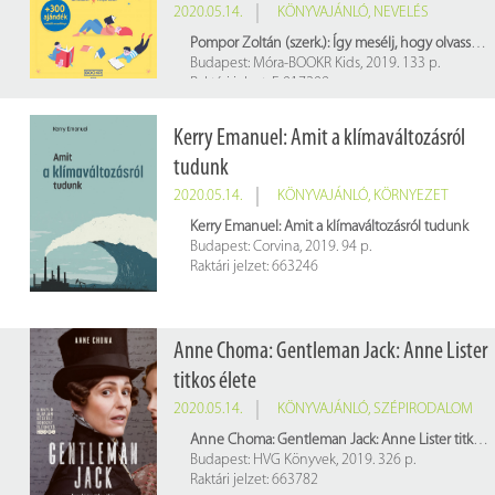
2020.05.14.
KÖNYVAJÁNLÓ
,
NEVELÉS
Pompor Zoltán (szerk.): Így mesélj, hogy olvasson: gyakorlati tanácsok olvasóvá neveléshez
Budapest: Móra-BOOKR Kids, 2019. 133 p.
Raktári jelzet: E 017209
Kerry Emanuel: Amit a klímaváltozásról
tudunk
2020.05.14.
KÖNYVAJÁNLÓ
,
KÖRNYEZET
Kerry Emanuel: Amit a klímaváltozásról tudunk
Budapest: Corvina, 2019. 94 p.
Raktári jelzet: 663246
Anne Choma: Gentleman Jack: Anne Lister
titkos élete
2020.05.14.
KÖNYVAJÁNLÓ
,
SZÉPIRODALOM
Anne Choma: Gentleman Jack: Anne Lister titkos élete
Budapest: HVG Könyvek, 2019. 326 p.
Raktári jelzet: 663782