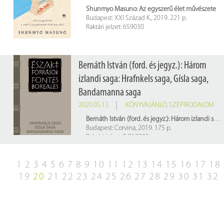
Shunmyo Masuno: Az egyszerű élet művészete
Budapest: XXI Század K., 2019. 221 p.
Raktári jelzet: 659030
Bernáth István (ford. és jegyz.): Három
izlandi saga: Hrafnkels saga, Gísla saga,
Bandamanna saga
2020.05.13.
KÖNYVAJÁNLÓ
,
SZÉPIRODALOM
Bernáth István (ford. és jegyz.): Három izlandi saga: Hrafnkels saga, Gísla saga, Bandamanna saga
Budapest: Corvina, 2019. 175 p.
Raktári jelzet: E 017283
1
2
3
4
5
6
7
8
9
10
11
12
13
14
15
16
17
18
19
20
21
22
23
24
25
26
27
28
29
30
31
32