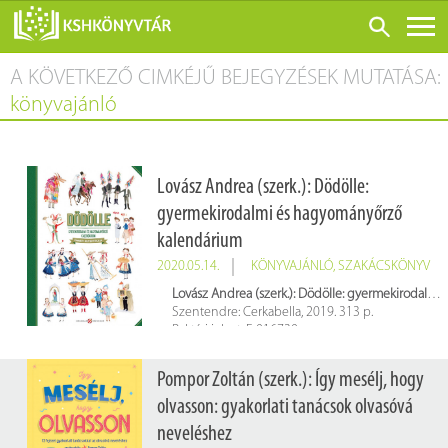
A KÖVETKEZŐ CIMKÉJŰ BEJEGYZÉSEK MUTATÁSA:
ONLINE KATALÓGUS
könyvajánló
RÓLUNK
LÁTOGATÁS ELŐTT
Lovász Andrea (szerk.): Dödölle:
SZOLGÁLTATÁSOK
gyermekirodalmi és hagyományőrző
KONFERENCIÁK
kalendárium
ADATBÁZISOK
2020.05.14.
KÖNYVAJÁNLÓ
,
SZAKÁCSKÖNYV
Lovász Andrea (szerk.): Dödölle: gyermekirodalmi és hagyományőrző kalendárium
BLOG
Szentendre: Cerkabella, 2019. 313 p.
Raktári jelzet: E 016730
KIADVÁNYOK
Pompor Zoltán (szerk.): Így mesélj, hogy
olvasson: gyakorlati tanácsok olvasóvá
neveléshez