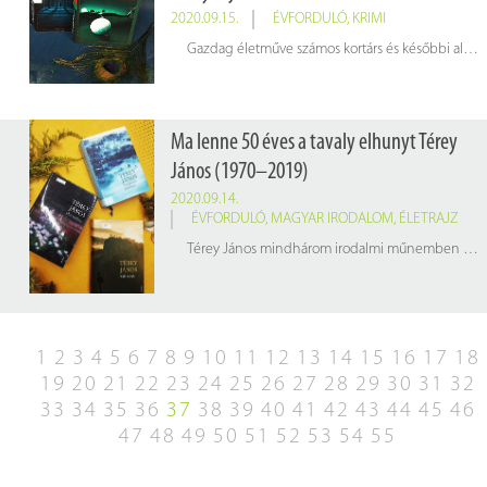
2020.09.15.
ÉVFORDULÓ
,
KRIMI
Gazdag életműve számos kortárs és későbbi alkotót inspirált.
Ma lenne 50 éves a tavaly elhunyt Térey
János (1970–2019)
2020.09.14.
ÉVFORDULÓ
,
MAGYAR IRODALOM
,
ÉLETRAJZ
Térey János mindhárom irodalmi műnemben nagyot alkotott: a verseken át a színdarabokon keresztül a prózai írásokig.
1
2
3
4
5
6
7
8
9
10
11
12
13
14
15
16
17
18
19
20
21
22
23
24
25
26
27
28
29
30
31
32
33
34
35
36
37
38
39
40
41
42
43
44
45
46
47
48
49
50
51
52
53
54
55