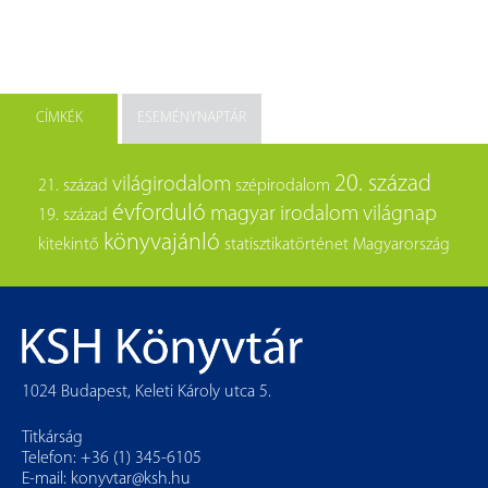
CÍMKÉK
ESEMÉNYNAPTÁR
20. század
világirodalom
21. század
szépirodalom
évforduló
magyar irodalom
világnap
19. század
könyvajánló
kitekintő
statisztikatörténet
Magyarország
1024 Budapest, Keleti Károly utca 5.
Titkárság
Telefon: +36 (1) 345-6105
E-mail:
konyvtar@ksh.hu