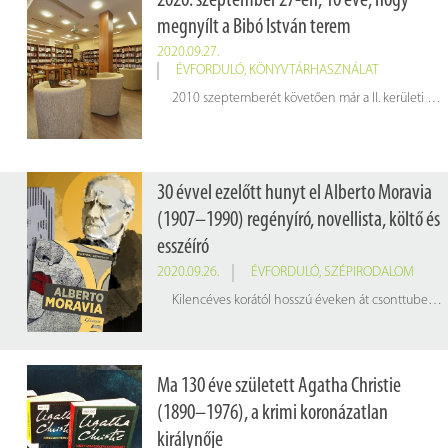
2020. szeptember 27-én, 10 éve, hogy
megnyílt a Bibó István terem
2020.09.27.
ÉVFORDULÓ
,
KÖNYVTÁRHASZNÁLAT
2010 szeptemberét követően már a II. kerületi lakosok számára is lehetővé vált a könyvek kölcsönzés.
30 évvel ezelőtt hunyt el Alberto Moravia
(1907–1990) regényíró, novellista, költő és
esszéíró
2020.09.26.
ÉVFORDULÓ
,
SZÉPIRODALOM
Kilencéves korától hosszú éveken át csonttuberkulózissal kezelték. Az ágyhoz kötött időszak alatt szenvedélyévé vált az olvasás, kedvenc írói közé tartozott Dosztojevszkij, Joyce, Goldoni, Shakespeare, Molière és Mallarmé.
Ma 130 éve született Agatha Christie
(1890–1976), a krimi koronázatlan
királynője