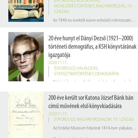
ÉVFORDULÓ
,
KÖZOKTATÁS
,
MŰVELŐDÉSTÖRTÉNET
,
MAGYARORSZÁG
,
19.
SZÁZAD
Az 1840-es évektől egyre erősödő nőmozgalomnak köszönhetően (amelynek képviselői többek között Teleki Blanka, Karacs Teréz és Veres Pálné voltak) magyar lányok is járhattak középiskolába, szakképző intézménybe.
1895. november 18-án engedélyezték Magyarországon a nők felvételét egyes magyar egyetemeken. A döntés a századfordulón a női egyenjogúság érdekében tett egyik fontos lépés volt. Először a bölcsészeti karok fogadták a nőket, jóval később az orvosi, és még később a műszaki karok.
20 éve hunyt el Dányi Dezső (1921–2000)
történeti demográfus, a KSH könyvtárának
igazgatója
2020.11.17.
ÉVFORDULÓ
,
HALÁLOZÁS
,
STATISZTIKATÖRTÉNET
,
DEMOGRÁFIA
Több évtizedes pályája során jelentős eredményeket ért el a történeti statisztika, a statisztika-történet és a történeti demográfia területén.
200 éve került sor Katona József Bánk bán
című művének első könyvkiadására
2020.11.15.
ÉVFORDULÓ
,
MAGYAR IRODALOM
,
19. SZÁZAD
Az Erdélyi Múzeum folyóirat 1814-ben pályázatot írt ki „Eredetiség s jutalomtétel” címmel, a pályázatnak két feltétele volt: a leendő mű lehetőleg magyar történelmi eseményt dolgozzon fel, illetve ne utánozza a korabeli nyugati műveket.