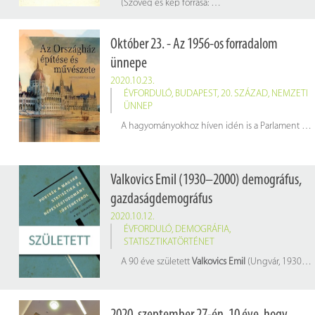
(Szöveg és kép forrása:
wikipedia.hu
Október 23. - Az 1956-os forradalom
ünnepe
2020.10.23.
ÉVFORDULÓ
,
BUDAPEST
,
20. SZÁZAD
,
NEMZETI
ÜNNEP
A hagyományokhoz híven idén is a Parlament előtt kerül sor az 1956-os forradalom és szabadságharc alkalmából az ünnepélyes zászlófelvonásra katonai tiszteletadással.
Valkovics Emil (1930–2000) demográfus,
gazdaságdemográfus
2020.10.12.
ÉVFORDULÓ
,
DEMOGRÁFIA
,
STATISZTIKATÖRTÉNET
A 90 éve született
Valkovics Emil
(Ungvár, 1930. október 12. – Budapest, 2000. augusztus 15.) kutatóként először gazdaságdemográfiával foglalkozott. Új mutatórendszert dolgozott ki a gazdasági életrajz demográfiai fogalmával kapcsolatban, amely nemzetközi viszonylatban is egyik meghatározója lett a későbbi gazdaságdemográfiai kutatásoknak. Kutatási területeibe egyebek között a termelés és a fogyasztás népmozgalmi összefüggései, az eltartási teher minimalizálása és a népesedési optimum kapcsolata, a népesség gazdasági korfái, a gazdaságilag aktív és inaktív élettartamok vizsgálatai, és a gazdasági halandósági táblák tartoztak.