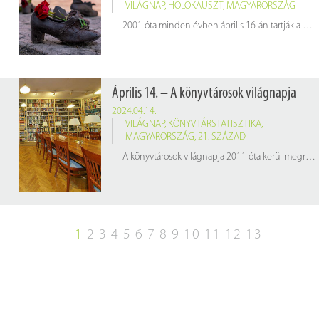
VILÁGNAP
,
HOLOKAUSZT
,
MAGYARORSZÁG
2001 óta minden évben április 16-án tartják a holokauszt magyarországi áldozatainak emléknapját, arra emlékezve, hogy 1944-ben ezen a napon kezdődött a hazai zsidóság gettóba zárása.
Április 14. – A könyvtárosok világnapja
2024.04.14.
VILÁGNAP
,
KÖNYVTÁRSTATISZTIKA
,
MAGYARORSZÁG
,
21. SZÁZAD
A könyvtárosok világnapja 2011 óta kerül megrendezésre az American Library Association (Amerikai Könyvtárak Szövetsége – ALA) és az International Federation of Library Associations and Institutions (Könyvtári Egyesületek és Intézmények Nemzetközi Szövetsége – IFLA) kezdeményezésére. Célja, hogy felhívja a figyelmet a könyvtárak és könyvtárosok nyújtotta értékekre. A világnap alkalmából a hazai 2022-es könyvtárstatisztikából hoztunk néhány érdekes adatot, amelyet az alábbi infografikán láthatnak.
1
2
3
4
5
6
7
8
9
10
11
12
13