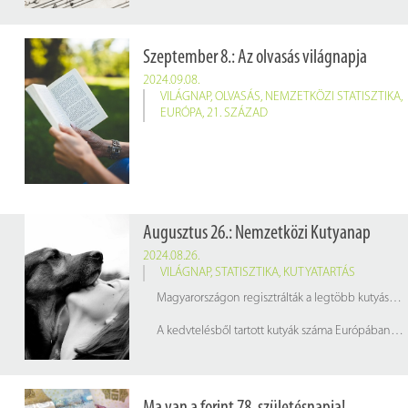
Szeptember 8.: Az olvasás világnapja
2024.09.08.
VILÁGNAP
,
OLVASÁS
,
NEMZETKÖZI STATISZTIKA
,
EURÓPA
,
21. SZÁZAD
Augusztus 26.: Nemzetközi Kutyanap
2024.08.26.
VILÁGNAP
,
STATISZTIKA
,
KUTYATARTÁS
Magyarországon regisztrálták a legtöbb kutyás háztartást, ahol a háztartások 50%-ában van kutya. A második helyen Lengyelország áll, ahol a háztartások 49% -a legalább egy kutyával rendelkezik.
A kedvtelésből tartott kutyák száma Európában körülbelül 106 millió.