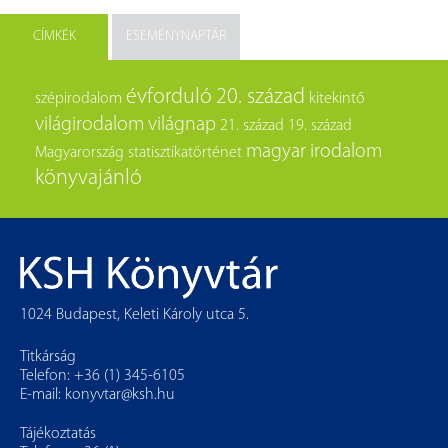
CÍMKÉK
ESEMÉNYNAPTÁR
évforduló
20. század
szépirodalom
kitekintő
világirodalom
világnap
21. század
19. század
magyar irodalom
Magyarország
statisztikatörténet
könyvajánló
1024 Budapest, Keleti Károly utca 5.
Titkárság
Telefon: +36 (1) 345-6105
E-mail:
konyvtar@ksh.hu
Tájékoztatás