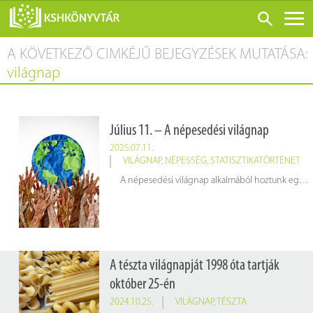
A KÖVETKEZŐ CIMKÉJŰ BEJEGYZÉSEK MUTATÁSA:
ONLINE KATALÓGUS
világnap
RÓLUNK
LÁTOGATÁS ELŐTT
Július 11. – A népesedési világnap
SZOLGÁLTATÁSOK
2025.07.11.
KONFERENCIÁK
VILÁGNAP
,
NÉPESSÉG
,
STATISZTIKATÖRTÉNET
A népesedési világnap alkalmából hoztunk egy érdekes infografikát, ami azt mutatja be, hogy az emberiség története során hány ember élhetett a Földön ez idáig.
ADATBÁZISOK
BLOG
KIADVÁNYOK
A tészta világnapját 1998 óta tartják
október 25-én
2024.10.25.
VILÁGNAP
,
TÉSZTA