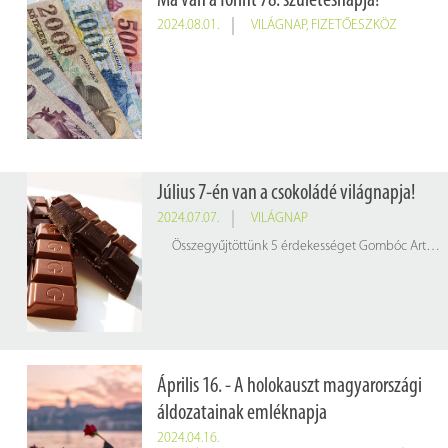
Ma van a forint 78. születésnapja!
2024.08.01.
VILÁGNAP
,
FIZETŐESZKÖZ
Július 7-én van a csokoládé világnapja!
2024.07.07.
VILÁGNAP
Összegyűjtöttünk 5 érdekességet Gombóc Artúr kedvenc édességéről, amit az alábbi infografikán lehet elolvasni!
Április 16. - A holokauszt magyarországi
áldozatainak emléknapja
2024.04.16.