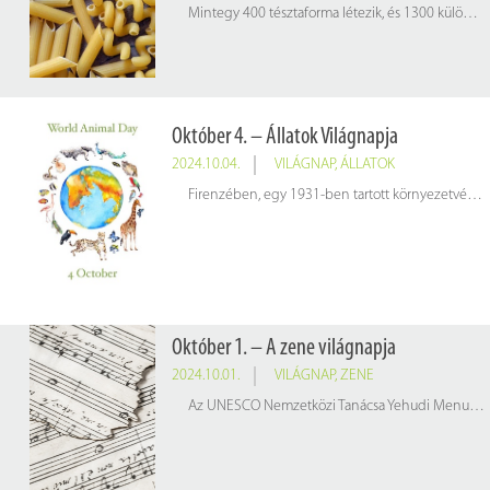
Mintegy 400 tésztaforma létezik, és 1300 különböző név tartozik hozzájuk. Olaszországban az egyes régiók máshogy nevezik ugyanazokat a száraztésztákat, de a méretük alapján is megkülönböztetik azokat. A többségük mégis ugyanabból az összetevőből, durumlisztből, vízből és sóból áll.
Október 4. – Állatok Világnapja
2024.10.04.
VILÁGNAP
,
ÁLLATOK
Firenzében, egy 1931-ben tartott környezetvédelmi konferencia keretén belül merült fel először az Állatok Világnapjának (World Animal Day) gondolata. Az október 4. pedig azért lett a kiválasztott nap, mert ez Assisi Szent Ferenc halálának napja, egyúttal emléknapja is. Ez a nap tisztelgés az állatok védőszentje, Assisi Szent Ferenc előtt, aki már a 13. század elején azt hirdette, hogy mindent szeretnünk kell, ami körülvesz minket, legyen az élő vagy élettelen.
Október 1. – A zene világnapja
2024.10.01.
VILÁGNAP
,
ZENE
Az UNESCO Nemzetközi Tanácsa Yehudi Menuhin kezdeményezésre 1975-ben emelte október 1-jét a zene világnapja rangjára. Ez a nap a zeneművészet legnagyobb alakjaira emlékeztet, valamint elősegíti a különböző kultúrák zenéinek jobb megismerését.