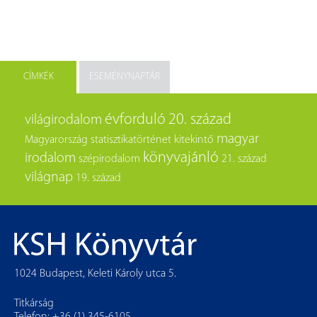
CÍMKÉK
ESEMÉNYNAPTÁR
évforduló
20. század
világirodalom
magyar
Magyarország
statisztikatörténet
kitekintő
könyvajánló
irodalom
szépirodalom
21. század
világnap
19. század
1024 Budapest, Keleti Károly utca 5.
Titkárság