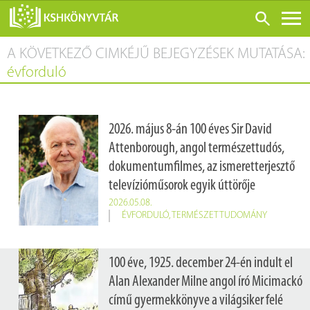
A KÖVETKEZŐ CIMKÉJŰ BEJEGYZÉSEK MUTATÁSA:
ONLINE KATALÓGUS
évforduló
RÓLUNK
LÁTOGATÁS ELŐTT
2026. május 8-án 100 éves Sir David
SZOLGÁLTATÁSOK
Attenborough, angol természettudós,
KONFERENCIÁK
dokumentumfilmes, az ismeretterjesztő
televízióműsorok egyik úttörője
ADATBÁZISOK
2026.05.08.
BLOG
ÉVFORDULÓ
,
TERMÉSZETTUDOMÁNY
KIADVÁNYOK
100 éve, 1925. december 24-én indult el
Alan Alexander Milne angol író Micimackó
című gyermekkönyve a világsiker felé