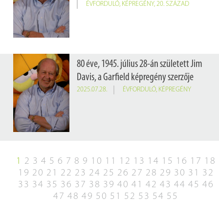
ÉVFORDULÓ
,
KÉPREGÉNY
,
20. SZÁZAD
80 éve, 1945. július 28-án született Jim
Davis, a Garfield képregény szerzője
2025.07.28.
ÉVFORDULÓ
,
KÉPREGÉNY
1
2
3
4
5
6
7
8
9
10
11
12
13
14
15
16
17
18
19
20
21
22
23
24
25
26
27
28
29
30
31
32
33
34
35
36
37
38
39
40
41
42
43
44
45
46
47
48
49
50
51
52
53
54
55