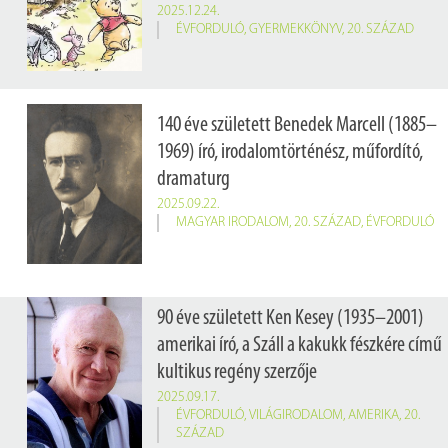
2025.12.24.
ÉVFORDULÓ
,
GYERMEKKÖNYV
,
20. SZÁZAD
140 éve született Benedek Marcell (1885–
1969) író, irodalomtörténész, műfordító,
dramaturg
2025.09.22.
MAGYAR IRODALOM
,
20. SZÁZAD
,
ÉVFORDULÓ
90 éve született Ken Kesey (1935–2001)
amerikai író, a Száll a kakukk fészkére című
kultikus regény szerzője
2025.09.17.
ÉVFORDULÓ
,
VILÁGIRODALOM
,
AMERIKA
,
20.
SZÁZAD