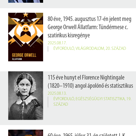
80 éve, 1945. augusztus 17-én jelent meg
George Orwell Állatfarm: Tündérmese c.
szatirikus kisregénye
2025.08.17.
ÉVFORDULÓ
,
VILÁGIRODALOM
,
20. SZÁZAD
115 éve hunyt el Florence Nightingale
(1820–1910) angol ápolónő és statisztikus
2025.08.13.
ÉVFORDULÓ
,
EGÉSZSÉGÜGYI STATISZTIKA
,
19.
SZÁZAD