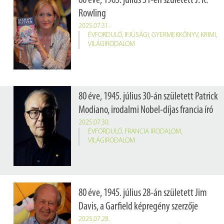
60 éve, 1965. július 31-én született J. K.
Rowling
2025.07.31.
ÉVFORDULÓ
,
IFJÚSÁGI
,
GYERMEKKÖNYV
,
KRIMI
,
VILÁGIRODALOM
80 éve, 1945. július 30-án született Patrick
Modiano, irodalmi Nobel-díjas francia író
2025.07.30.
ÉVFORDULÓ
,
FRANCIA IRODALOM
,
VILÁGIRODALOM
80 éve, 1945. július 28-án született Jim
Davis, a Garfield képregény szerzője
2025.07.28.