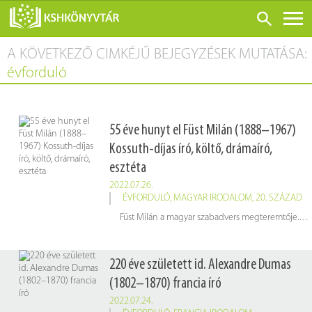
A KÖVETKEZŐ CIMKÉJŰ BEJEGYZÉSEK MUTATÁSA:
ONLINE KATALÓGUS
évforduló
RÓLUNK
LÁTOGATÁS ELŐTT
55 éve hunyt el Füst Milán (1888–1967)
SZOLGÁLTATÁSOK
Kossuth-díjas író, költő, drámaíró,
KONFERENCIÁK
esztéta
ADATBÁZISOK
2022.07.26.
ÉVFORDULÓ
,
MAGYAR IRODALOM
,
20. SZÁZAD
BLOG
Füst Milán a magyar szabadvers megteremtője. 2000-ben a Digitális Irodalmi Akadémia posztumusz tagjai közé választotta.
KIADVÁNYOK
220 éve született id. Alexandre Dumas
(1802–1870) francia író
2022.07.24.