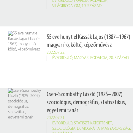
ÉVFORDULÓ
,
FRANCIA IRODALOM
,
VILÁGIRODALOM
,
19. SZÁZAD
55 éve hunyt el Kassák Lajos (1887–1967)
magyar író, költő, képzőművész
2022.07.22.
ÉVFORDULÓ
,
MAGYAR IRODALOM
,
20. SZÁZAD
Cseh-Szombathy László (1925–2007)
szociológus, demográfus, statisztikus,
egyetemi tanár
2022.07.21.
ÉVFORDULÓ
,
STATISZTIKATÖRTÉNET
,
SZOCIOLÓGIA
,
DEMOGRÁFIA
,
MAGYARORSZÁG
,