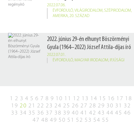
2022.07.06.
ÉVFORDULÓ
,
VILÁGIRODALOM
,
SZÉPIRODALOM
,
AMERIKA
,
20. SZÁZAD
2022. június 29-én elhunyt Böszörményi
Gyula (1964–2022) József Attila-díjas író
2022.07.01.
ÉVFORDULÓ
,
MAGYAR IRODALOM
,
IFJÚSÁGI
1
2
3
4
5
6
7
8
9
10
11
12
13
14
15
16
17
18
19
20
21
22
23
24
25
26
27
28
29
30
31
32
33
34
35
36
37
38
39
40
41
42
43
44
45
46
47
48
49
50
51
52
53
54
55