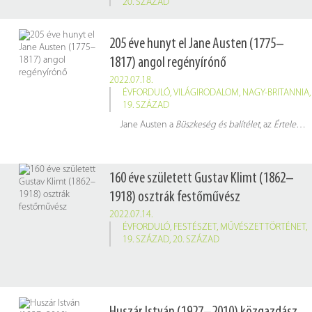
20. SZÁZAD
15 éve hunyt el
Cseh-Szombathy László
(Budapest, 1925. június 8. – Budapest, 2007. július 21.) szociológus, demográfus, statisztikus, egyetemi tanár, az MTA rendes tagja
205 éve hunyt el Jane Austen (1775–
1817) angol regényírónő
2022.07.18.
ÉVFORDULÓ
,
VILÁGIRODALOM
,
NAGY-BRITANNIA
,
19. SZÁZAD
Jane Austen a
Büszkeség és balítélet
, az
Értelem és érzelem
160 éve született Gustav Klimt (1862–
1918) osztrák festőművész
2022.07.14.
ÉVFORDULÓ
,
FESTÉSZET
,
MŰVÉSZETTÖRTÉNET
,
19. SZÁZAD
,
20. SZÁZAD