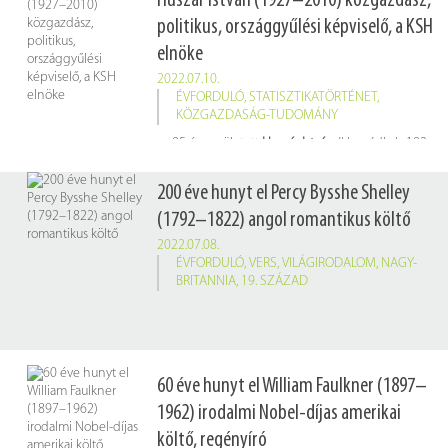
Huszár István (1927–2010) közgazdász,
politikus, országgyűlési képviselő, a KSH
elnöke
2022.07.10.
ÉVFORDULÓ
,
STATISZTIKATÖRTÉNET
,
KÖZGAZDASÁG-TUDOMÁNY
95 éve született
Huszár István
(Hernádkak, 1927. július 10. – Budapest, 2010. szeptember 11.) közgazdász, politikus, országgyűlési képviselő, a KSH elnöke
200 éve hunyt el Percy Bysshe Shelley
(1792–1822) angol romantikus költő
2022.07.08.
ÉVFORDULÓ
,
VERS
,
VILÁGIRODALOM
,
NAGY-
BRITANNIA
,
19. SZÁZAD
60 éve hunyt el William Faulkner (1897–
1962) irodalmi Nobel-díjas amerikai
költő, regényíró