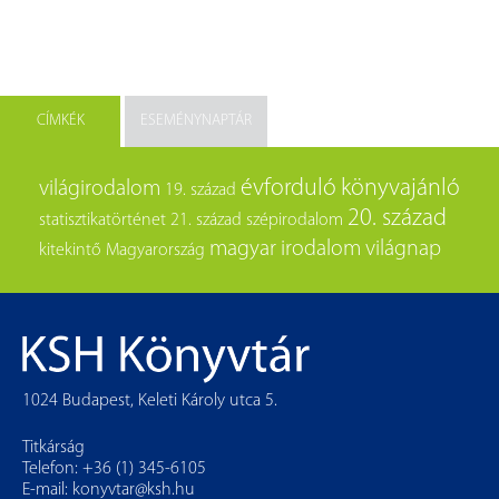
CÍMKÉK
ESEMÉNYNAPTÁR
évforduló
könyvajánló
világirodalom
19. század
20. század
statisztikatörténet
21. század
szépirodalom
magyar irodalom
világnap
kitekintő
Magyarország
1024 Budapest, Keleti Károly utca 5.
Titkárság
Telefon: +36 (1) 345-6105
E-mail:
konyvtar@ksh.hu