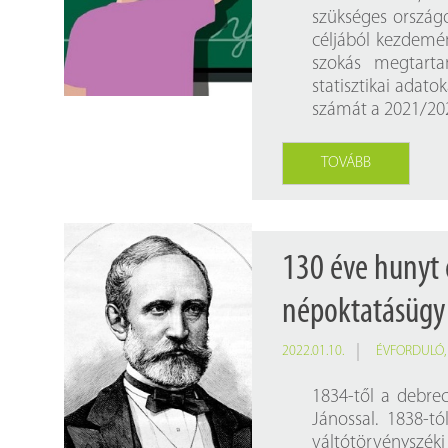
Findura Imre-díszoklevéllel kitüntetett kollégáink
Online katalógus
szükséges országo
céljából kezdemén
Galéria
szokás megtartan
statisztikai adato
Pályázatok
számát a 2021/20
Közérdekű adatok
TOVÁBB
130 éve hunyt 
népoktatásügy 
2022.01.10.
ÉVFORDULÓ
1834-től a debrec
Jánossal. 1838-t
váltótörvényszék