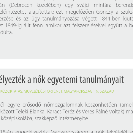
ján (Debrecen közelében) egy svájci mintára berende
lőintézetet alapítottak; ezt megelőzően Gönczy a szük
erzése és az ügy tanulmányozása végett 1844-ben kiuta
t 1849-ig állt fenn, amikor azt felszereléseivel együtt a b
dúlta.
élyezték a nők egyetemi tanulmányait
,
KÖZOKTATÁS
,
MŰVELŐDÉSTÖRTÉNET
,
MAGYARORSZÁG
,
19. SZÁZAD
től egyre erősödő nőmozgalomnak köszönhetően (amel
között Teleki Blanka, Karacs Teréz és Veres Pálné voltak) m
ak középiskolába, szakképző intézménybe.
18-án engedélyezték Magyarországon a nők felvételét e