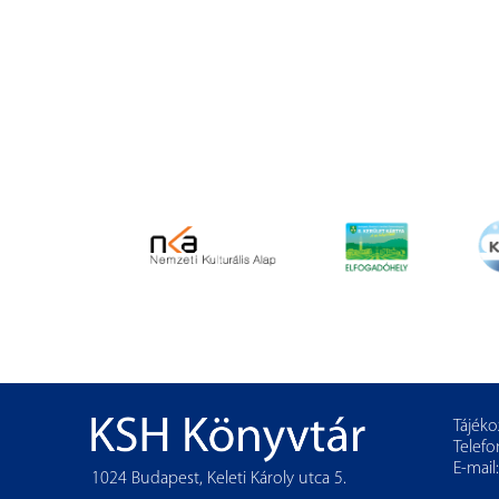
Tájéko
Telefo
E-mail
1024 Budapest, Keleti Károly utca 5.