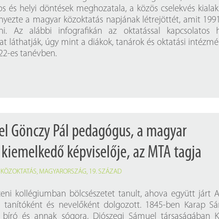
Próbahozzáférések adatbázisokho
Kitekintő
s és helyi döntések meghozatala, a közös cselekvés kialak
yezte a magyar közoktatás napjának létrejöttét, amit 199
Könyvtári Hí
i. Az alábbi infografikán az oktatással kapcsolatos 
kat láthatják, úgy mint a diákok, tanárok és oktatási intézm
22-es tanévben.
el Gönczy Pál pedagógus, a magyar
kiemelkedő képviselője, az MTA tagja
,
KÖZOKTATÁS
,
MAGYARORSZÁG
,
19. SZÁZAD
eni kollégiumban bölcsészetet tanult, ahova együtt járt 
ól tanítóként és nevelőként dolgozott. 1845-ben Karap S
i bíró és annak sógora, Diószegi Sámuel társaságában 