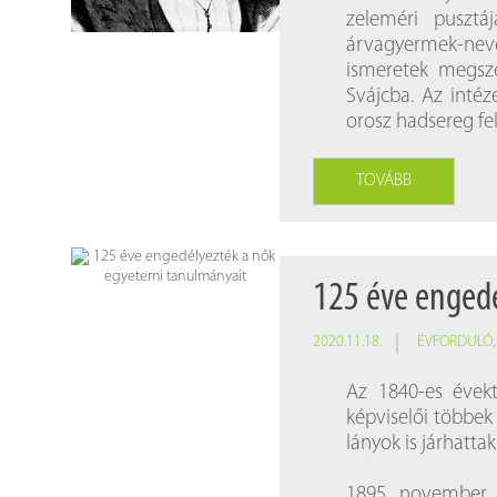
zeleméri pusztá
árvagyermek-neve
ismeretek megsz
Svájcba. Az intéze
orosz hadsereg fel
TOVÁBB
125 éve enged
2020.11.18.
ÉVFORDULÓ
Az 1840-es évek
képviselői többek 
lányok is járhatt
1895. november 