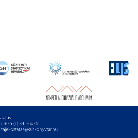
ztatás
n: +36 (1) 345-6036
:
tajekoztatas@kshkonyvtar.hu