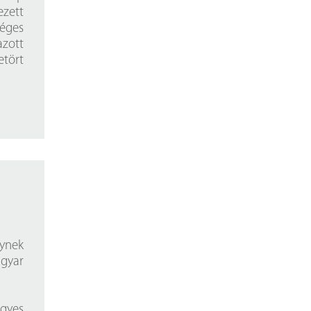
zett
séges
zott
etört
ynek
agyar
gyes