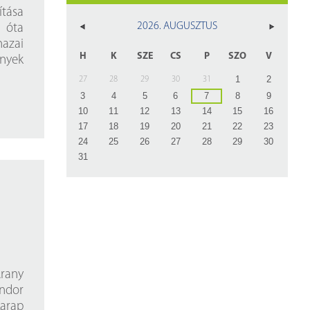
z
ítása
2026. AUGUSZTUS
1 óta
rlap
hazai
H
K
SZE
CS
P
SZO
V
ények
1
2
27
28
29
30
31
3
4
5
6
7
8
9
10
11
12
13
14
15
16
17
18
19
20
21
22
23
24
25
26
27
28
29
30
31
Arany
ándor
Karap