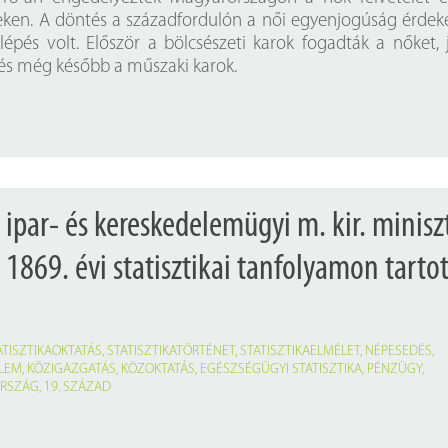
en. A döntés a századfordulón a női egyenjogúság érde
 lépés volt. Először a bölcsészeti karok fogadták a nőket, 
 és még később a műszaki karok.
 ipar- és kereskedelemügyi m. kir. minisz
t 1869. évi statisztikai tanfolyamon tartot
ATISZTIKAOKTATÁS
,
STATISZTIKATÖRTÉNET
,
STATISZTIKAELMÉLET
,
NÉPESEDÉS
,
LEM
,
KÖZIGAZGATÁS
,
KÖZOKTATÁS
,
EGÉSZSÉGÜGYI STATISZTIKA
,
PÉNZÜGY
,
RSZÁG
,
19. SZÁZAD