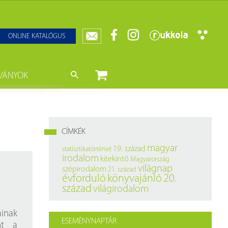
ONLINE KATALÓGUS
VÁNYOK
nyvtár
ját könyveink
da)
mzetközi Statisztikai Figyelő
CÍMKÉK
0–1950
k
magyar
19. század
statisztikatörténet
irodalom
kitekintő
Magyarország
ányok
k
világnap
szépirodalom
21. század
évforduló
könyvajánló
20.
datbázisok
század
világirodalom
datbázisok
inak
ESEMÉNYNAPTÁR
nt a