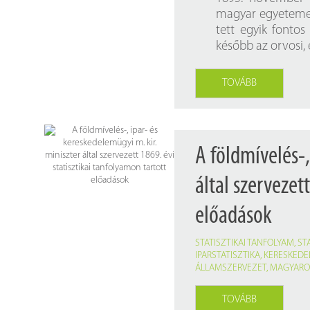
magyar egyetemek
tett egyik fontos
később az orvosi,
TOVÁBB
A földmívelés-,
által szervezet
előadások
STATISZTIKAI TANFOLYAM
,
ST
IPARSTATISZTIKA
,
KERESKEDE
ÁLLAMSZERVEZET
,
MAGYARO
TOVÁBB