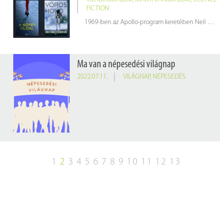
FICTION
1969-ben az Apollo-program keretében Neil Armstrong és Edwin Aldrin ezen a napon léptek elsőként a Holdra.
Ma van a népesedési világnap
2022.07.11.
VILÁGNAP
,
NÉPESEDÉS
1
2
3
4
5
6
7
8
9
10
11
12
13