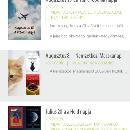
Augusztus 15-én van a repülők napja
2022.08.15.
VILÁGNAP
,
KÖNYVAJÁNLÓ
,
VILÁGIRODALOM
,
NOVELLÁK
,
REGÉNY
Érdekesség, hogy a 20. századi katonai repülősök Szűz Máriát választották oltalmazójuknak, ezért Magyarországon augusztus 15-én, Nagyboldogasszony napján ünnepeljük a repülősök napját.
A jeles nap alkalmából ajánlunk négy könyvet, amelyeknek cselekménye repülőgépen játszódnak.
Augusztus 8. – Nemzetközi Macskanap
2022.08.08.
VILÁGNAP
,
KÖNYVAJÁNLÓ
A Nemzetközi Macskanapot 2002-ben hozták létre az International Fund for Animal Welfare (Nemzetközi Állatjóléti Alap) kezdeményezésére. A nap célja, hogy figyelmet fordítsunk az emberiség egyik legrégebbi társállatára, a macskákra és az ő védelmükre, emberséges bánásmódjukra és szeretetükre. A jeles nap alkalmából néhány macskás könyvet ajánlunk.
Július 20-a a Hold napja
2022.07.20.
VILÁGNAP
,
CSILLAGÁSZAT
,
KÖNYVAJÁNLÓ
,
VILÁGIRODALOM
,
MAGYAR IRODALOM
,
SCIENCE