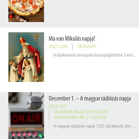
Ma van Mikulás napja!
2022.12.06.
VILÁGNAP
A közkedvelt ünnepről összegyűjtöttünk 5 érdekességet, amit az alábbi képen olvashatnak.
December 1. – A magyar rádiózás napja
2022.12.01.
VILÁGNAP
,
RÁDIÓ
,
STATISZTIKA
,
MAGYARORSZÁG
,
21. SZÁZAD
A magyar rádiózás napja 1925 óta létezik. Minden évben december 1-jén, a folyamatos magyar rádiósugárzás évfordulóján tartják. A jelesnap alkalmából készítettünk egy infografikát a magyar rádióhallgatási szokásokról.