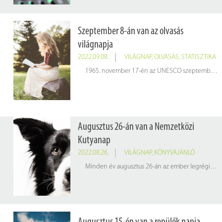
Szeptember 8-án van az olvasás
világnapja
2022.09.08.
VILÁGNAP
,
OLVASÁS
,
STATISZTIKA
1965. november 17-én az UNESCO szeptember 8-át nevezte ki az olvasás nemzetközi napjává. A nap célja, hogy felhívja az írás-olvasás készségének fontosságára az emberek figyelmét: az írni és olvasni tudás alapvető emberi jog, a tanulás alapköve.
Augusztus 26-án van a Nemzetközi
Kutyanap
2022.08.26.
VILÁGNAP
,
KÖNYVAJÁNLÓ
Minden év augusztus 26-án az ember legrégibb és leghűségesebb társállatáról, a kutyáról emlékezünk meg. A jeles nap alkalmából 4 kutyás könyvet ajánlunk.