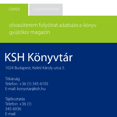
CÍMKÉK
ESEMÉNYNAPTÁR
olvasóterem
folyóirat
adatbázis
e-könyv
magazin
gyűjtőkör
1024 Budapest, Keleti Károly utca 5.
Titkárság
Telefon: +36 (1) 345-6105
E-mail:
konyvtar@ksh.hu
Tájékoztatás
Telefon: +36 (1)
345-6036
E-mail: