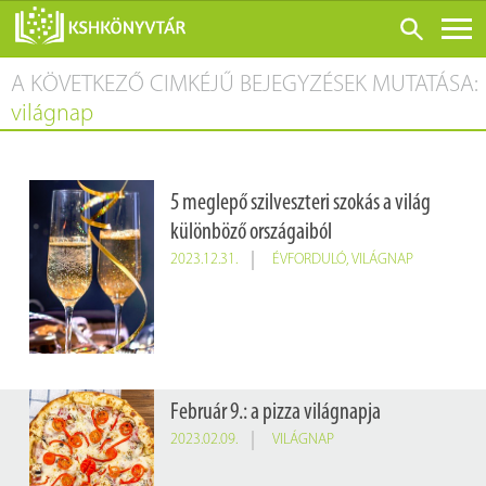
A KÖVETKEZŐ CIMKÉJŰ BEJEGYZÉSEK MUTATÁSA:
ONLINE KATALÓGUS
világnap
RÓLUNK
LÁTOGATÁS ELŐTT
5 meglepő szilveszteri szokás a világ
SZOLGÁLTATÁSOK
különböző országaiból
KONFERENCIÁK
2023.12.31.
ÉVFORDULÓ
,
VILÁGNAP
ADATBÁZISOK
BLOG
KIADVÁNYOK
Február 9.: a pizza világnapja
2023.02.09.
VILÁGNAP