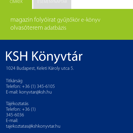
CÍMKÉK
ESEMÉNYNAPTÁR
magazin
folyóirat
gyűjtőkör
e-könyv
olvasóterem
adatbázis
1024 Budapest, Keleti Károly utca 5.
Titkárság
Telefon: +36 (1) 345-6105
E-mail:
konyvtar@ksh.hu
Tájékoztatás
Telefon: +36 (1)
345-6036
E-mail:
tajekoztatas@kshkonyvtar.hu