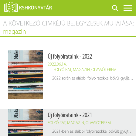
A KÖVETKEZŐ CIMKÉJŰ BEJEGYZÉSEK MUTATÁSA:
ONLINE KATALÓGUS
magazin
RÓLUNK
LÁTOGATÁS ELŐTT
Új folyóirataink - 2022
SZOLGÁLTATÁSOK
2022.06.14.
KONFERENCIÁK
FOLYÓIRAT
,
MAGAZIN
,
OLVASÓTEREM
2022 során az alábbi folyóiratokkal bővül gyűjteményünk. A hetilapokat, havi magazinokat keressék könyvtárunk olvasótermében.
ADATBÁZISOK
BLOG
KIADVÁNYOK
Új folyóirataink - 2021
FOLYÓIRAT
,
MAGAZIN
,
OLVASÓTEREM
2021-ben az alábbi folyóiratokkal bővült gyűjteményünk. A hetilapokat, havi magazinokat keressék könyvtárunk olvasótermében.