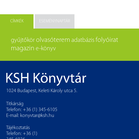
CÍMKÉK
ESEMÉNYNAPTÁR
olvasóterem
folyóirat
gyűjtőkör
adatbázis
magazin
e-könyv
1024 Budapest, Keleti Károly utca 5.
Titkárság
Telefon: +36 (1) 345-6105
E-mail:
konyvtar@ksh.hu
Tájékoztatás
Telefon: +36 (1)