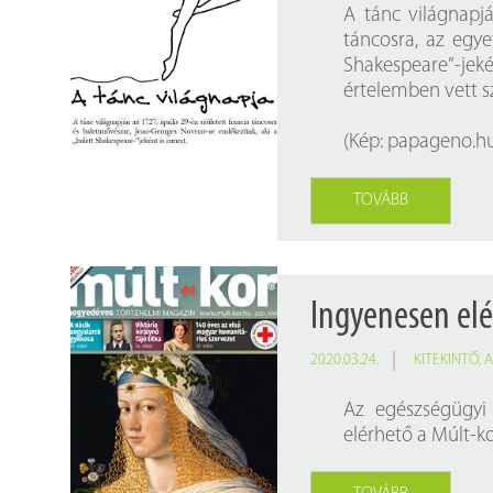
A tánc világnapj
táncosra, az egy
Shakespeare”-jeké
értelemben vett s
(Kép:
papageno.h
TOVÁBB
Ingyenesen elé
2020.03.24.
KITEKINTŐ
,
A
Az egészségügyi 
elérhető a Múlt-k