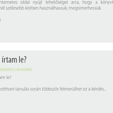
nternetes oldal nyújt lehetőséget arra, hogy a könyvt
inél szélesebb körben használhassuk, megismerhessük.
)
 írtam le?
DATBÁZIS
,
HELYESÍRÁS
am le?
 otthoni tanulás során többször felmerülhet ez a kérdés...