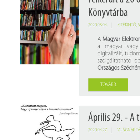
Könyvtárba
2020.05.04.
KITEKINTŐ
,
A
A
Magyar Elektro
a magyar vagy m
digitalizált, tudo
szolgáltatható 
Országos Széchén
TOVÁBB
Április 29. - A
2020.04.27.
VILÁGNAP
,
T