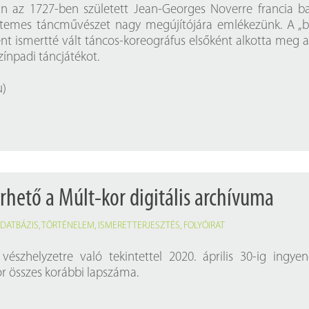
án az 1727-ben született Jean-Georges Noverre francia ba
etemes táncművészet nagy megújítójára emlékezünk. A „b
nt ismertté vált táncos-koreográfus elsőként alkotta meg 
zínpadi táncjátékot.
u
)
rhető a Múlt-kor digitális archívuma
DATBÁZIS
,
TÖRTÉNELEM
,
ISMERETTERJESZTÉS
,
FOLYÓIRAT
vészhelyzetre való tekintettel 2020. április 30-ig ingye
or összes korábbi lapszáma.