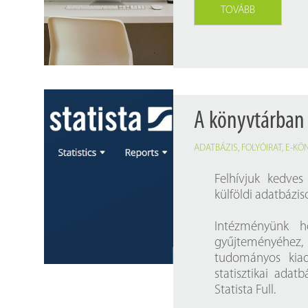
Findura Imre-díszoklevéllel kitüntetett kollégáink
Online katalógus
TOVÁBB
Galéria
Pályázatok
Közérdekű adatok
A könyvtárban 
ADATBÁZIS
,
FOLYÓIRAT
,
E-KÖ
Felhívjuk kedves
külföldi adatbázis
Intézményünk h
gyűjteményéhez
tudományos kiad
statisztikai adat
Statista Full.