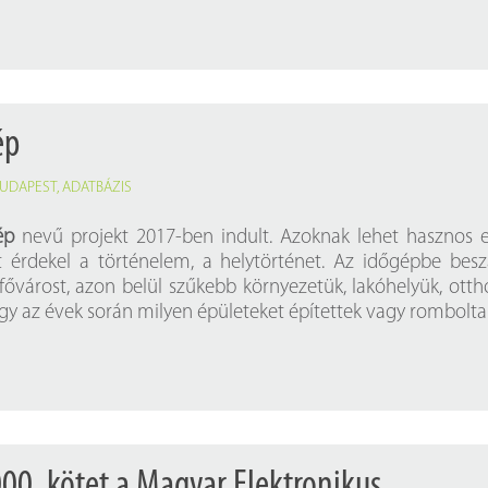
ép
UDAPEST
,
ADATBÁZIS
ép
nevű projekt 2017-ben indult. Azoknak lehet hasznos 
t érdekel a történelem, a helytörténet. Az időgépbe besz
ővárost, azon belül szűkebb környezetük, lakóhelyük, ott
ogy az évek során milyen épületeket építettek vagy romboltak
000. kötet a Magyar Elektronikus