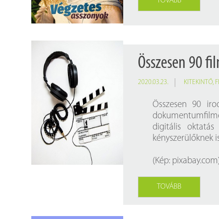
TOVÁBB
Összesen 90 fi
2020.03.23.
KITEKINTŐ
,
F
Összesen 90 irod
dokumentumfilm
digitális oktat
kényszerülőknek is
(Kép:
pixabay.com
TOVÁBB