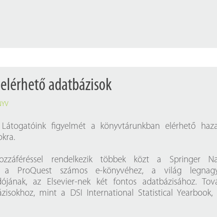
Próbahozzáférések adatbázisokho
Kitekintő
Könyvtári Hí
elérhető adatbázisok
NYV
 Látogatóink figyelmét a könyvtárunkban elérhető haz
okra.
ozzáféréssel rendelkezik többek közt a Springer Na
, a ProQuest számos e-könyvéhez, a világ legnag
ójának, az Elsevier-nek két fontos adatbázisához. Tov
bázisokhoz, mint a DSI International Statistical Yearbook,