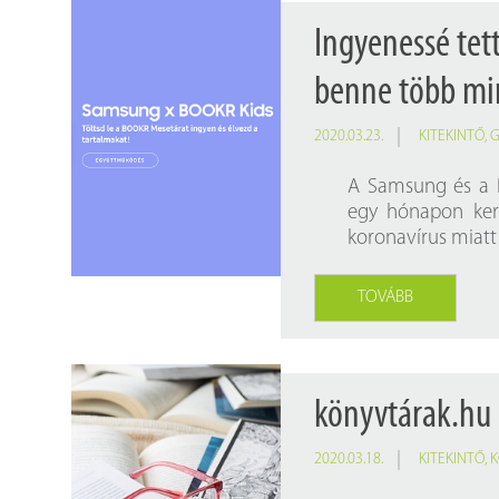
Ingyenessé tet
benne több mi
2020.03.23.
KITEKINTŐ
,
G
A Samsung és a 
egy hónapon ker
koronavírus miatt
TOVÁBB
könyvtárak.hu
2020.03.18.
KITEKINTŐ
,
K