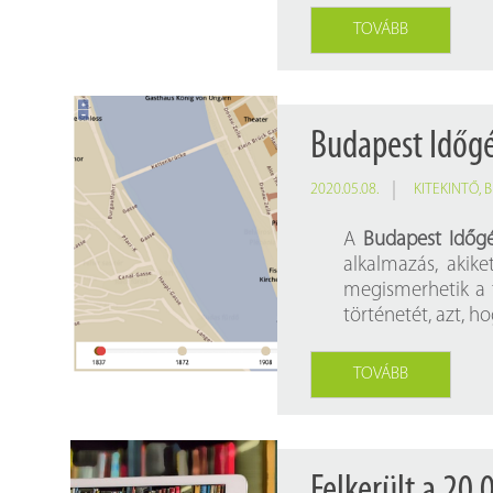
TOVÁBB
Budapest Időg
2020.05.08.
KITEKINTŐ
,
B
A
Budapest Időg
alkalmazás, akike
megismerhetik a f
történetét, azt, h
TOVÁBB
Felkerült a 20 