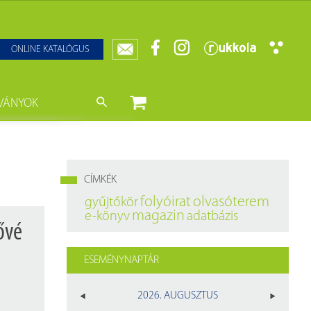
ONLINE KATALÓGUS
VÁNYOK
nyvtár
ját könyveink
da)
mzetközi Statisztikai Figyelő
CÍMKÉK
0–1950
k
folyóirat
olvasóterem
gyűjtőkör
magazin
e-könyv
adatbázis
ányok
k
ővé
datbázisok
ESEMÉNYNAPTÁR
datbázisok
2026. AUGUSZTUS