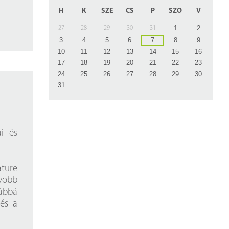
z
H
K
SZE
CS
P
SZO
V
rlap
1
2
27
28
29
30
31
3
4
5
6
7
8
9
10
11
12
13
14
15
16
17
18
19
20
21
22
23
24
25
26
27
28
29
30
31
ai és
ture
yobb
ábbá
 és a