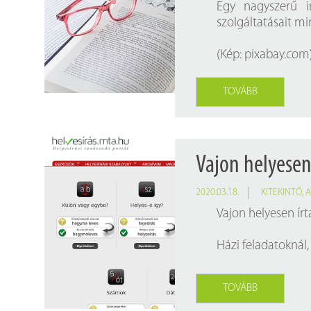
Egy nagyszerű i
szolgáltatásait m
(Kép:
pixabay.com
TOVÁBB
Vajon helyesen
2020.03.18.
KITEKINTŐ
,
A
Vajon helyesen írt
Házi feladatoknál,
TOVÁBB