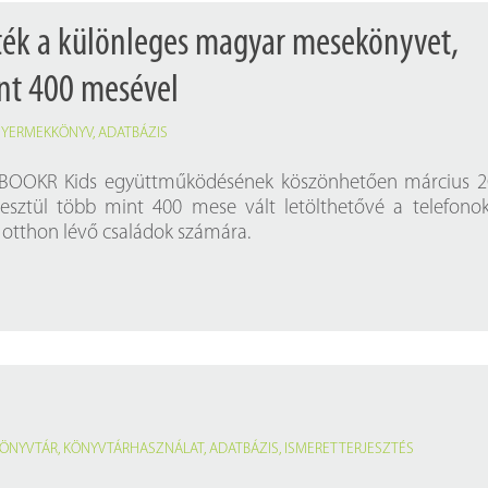
ték a különleges magyar mesekönyvet,
nt 400 mesével
YERMEKKÖNYV
,
ADATBÁZIS
BOOKR Kids együttműködésének köszönhetően március 20
esztül több mint 400 mese vált
letölthetővé
a telefonok
 otthon lévő családok számára.
ÖNYVTÁR
,
KÖNYVTÁRHASZNÁLAT
,
ADATBÁZIS
,
ISMERETTERJESZTÉS