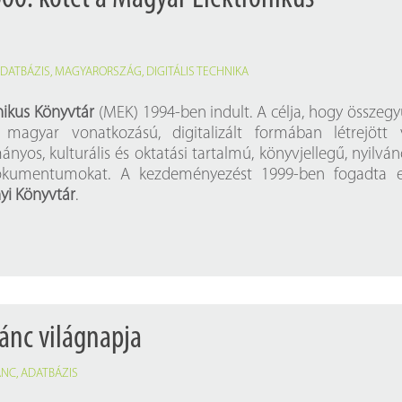
DATBÁZIS
,
MAGYARORSZÁG
,
DIGITÁLIS TECHNIKA
nikus Könyvtár
(MEK) 1994-ben indult. A célja, hogy összegy
agyar vonatkozású, digitalizált formában létrejött 
mányos, kulturális és oktatási tartalmú, könyvjellegű, nyilvá
dokumentumokat. A kezdeményezést 1999-ben fogadta e
yi Könyvtár
.
 tánc világnapja
ÁNC
,
ADATBÁZIS