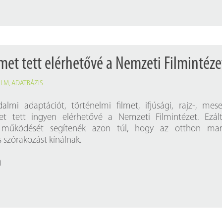
lmet tett elérhetővé a Nemzeti Filmintéze
ILM
,
ADATBÁZIS
almi adaptációt, történelmi filmet, ifjúsági, rajz-, mes
et tett
ingyen elérhető
vé a Nemzeti Filmintézet. Ezál
ás működését segítenék azon túl, hogy az otthon mar
 szórakozást kínálnak.
)