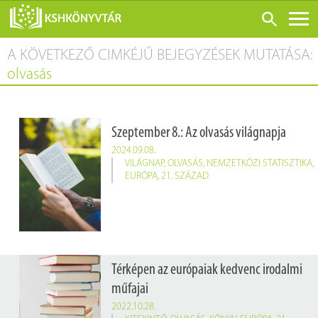
A KÖVETKEZŐ CIMKÉJŰ BEJEGYZÉSEK MUTATÁSA:
ONLINE KATALÓGUS
olvasás
RÓLUNK
LÁTOGATÁS ELŐTT
Szeptember 8.: Az olvasás világnapja
SZOLGÁLTATÁSOK
2024.09.08.
KONFERENCIÁK
VILÁGNAP
,
OLVASÁS
,
NEMZETKÖZI STATISZTIKA
,
EURÓPA
,
21. SZÁZAD
ADATBÁZISOK
BLOG
KIADVÁNYOK
Térképen az európaiak kedvenc irodalmi
műfajai
2022.10.28.