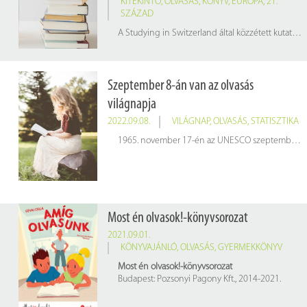
KITEKINTŐ
,
OLVASÁS
,
KÖNYV
,
EURÓPA
,
21.
SZÁZAD
A Studying in Switzerland által közzétett kutatás szerint Európában a fantasy a legnépszerűbb, Latin-Amerikában a horror a legkedveltebb, míg Ázsiában a költészet a kelendő műfaj.
Szeptember 8-án van az olvasás
világnapja
2022.09.08.
VILÁGNAP
,
OLVASÁS
,
STATISZTIKA
1965. november 17-én az UNESCO szeptember 8-át nevezte ki az olvasás nemzetközi napjává. A nap célja, hogy felhívja az írás-olvasás készségének fontosságára az emberek figyelmét: az írni és olvasni tudás alapvető emberi jog, a tanulás alapköve.
Most én olvasok!-könyvsorozat
2021.09.01.
KÖNYVAJÁNLÓ
,
OLVASÁS
,
GYERMEKKÖNYV
Most én olvasok!-könyvsorozat
Budapest: Pozsonyi Pagony Kft., 2014-2021.