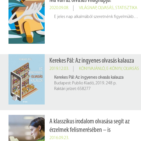
Ma van az olvasás világnapja!
2020.09.08.
VILÁGNAP
,
OLVASÁS
,
STATISZTIKA
E jeles nap alkalmából szeretnénk figyelmükbe ajánlani Tóth Máté (OSZK Könyvtári Intézet) 2019-es projektismertetését, amelyben a magyar lakosság olvasási és könyvtárhasználati szokásait mutatja be.
Kerekes Pál: Az ingyenes olvasás kalauza
2019.12.03.
KÖNYVAJÁNLÓ
,
E-KÖNYV
,
OLVASÁS
Kerekes Pál: Az ingyenes olvasás kalauza
Budapest: Publio Kiadó, 2019. 248 p.
Raktári jelzet: 658277
A klasszikus irodalom olvasása segít az
érzelmek felismerésében – is
2016.09.23.