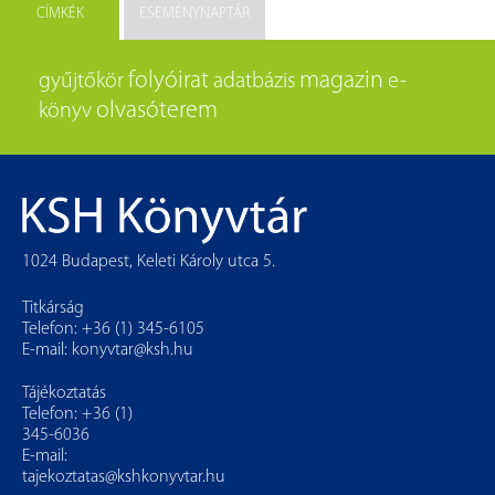
CÍMKÉK
ESEMÉNYNAPTÁR
folyóirat
magazin
gyűjtőkör
adatbázis
e-
olvasóterem
könyv
1024 Budapest, Keleti Károly utca 5.
Titkárság
Telefon: +36 (1) 345-6105
E-mail:
konyvtar@ksh.hu
Tájékoztatás
Telefon: +36 (1)
345-6036
E-mail:
tajekoztatas@kshkonyvtar.hu