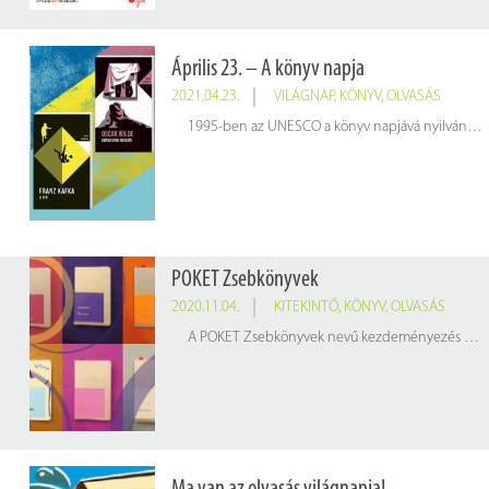
Április 23. – A könyv napja
2021.04.23.
VILÁGNAP
,
KÖNYV
,
OLVASÁS
1995-ben az UNESCO a könyv napjává nyilvánította április 23-át. Ez a nap egyben a szerzői jogok napja is. A nap célja, hogy felfedezzük az olvasás szépségét.
POKET Zsebkönyvek
2020.11.04.
KITEKINTŐ
,
KÖNYV
,
OLVASÁS
A POKET Zsebkönyvek nevű kezdeményezés már a második születésnapját ünnepelte tavasszal, a költészet napján. A Sztalker Csoport célja, hogy minőségi irodalomhoz gyorsan, elérhető áron hozzáférhessen bárki utcai automatákból, a fővárosban és vidéki városokban is.