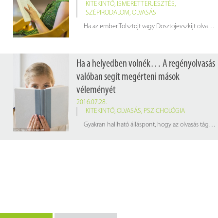
KITEKINTŐ
,
ISMERETTERJESZTÉS
,
SZÉPIRODALOM
,
OLVASÁS
Ha az ember Tolsztojt vagy Dosztojevszkijt olvas a strandon vagy a metrón, nem csak intelligensnek tűnhet, de megértőbbé is válhat.
Ha a helyedben volnék… A regényolvasás
valóban segít megérteni mások
véleményét
2016.07.28.
KITEKINTŐ
,
OLVASÁS
,
PSZICHOLÓGIA
Gyakran hallható álláspont, hogy az olvasás tágítja az emberek látókörét. Kutatók most bebizonyították, hogy a regényolvasás valóban segít megértenünk mások álláspontját.