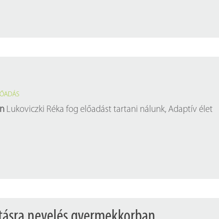
LŐADÁS
én
Lukoviczki Réka fog előadást tartani nálunk, Adaptív élet
artásra nevelés gyermekkorban