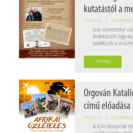
kutatástól a m
2026.02.05.
ESEMÉNYEK
Sok szeretettel v
érdeklődőt egy kü
találkozik a művé
TOVÁBB
Orgován Katali
című előadása
2026.01.21.
ESEMÉNY
,
E
A KSH Könyvtár és