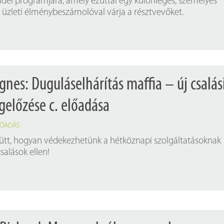
 idei programjára, amely ezúttal egy különleges, személyes
s üzleti élménybeszámolóval várja a résztvevőket.
gnes: Duguláselhárítás maffia – új csalás
előzése c. előadása
LŐADÁS
ütt, hogyan védekezhetünk a hétköznapi szolgáltatásoknak
salások ellen!