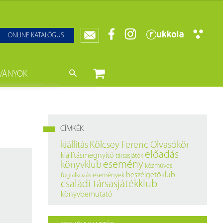
ONLINE KATALÓGUS
VÁNYOK
nyvtár
ját könyveink
da)
mzetközi Statisztikai Figyelő
CÍMKÉK
0–1950
k
kiállítás
Kölcsey Ferenc Olvasókör
előadás
kiállításmegnyitó
társasjáték
ányok
k
esemény
könyvklub
kézműves
beszélgetőklub
foglalkozás
események
datbázisok
családi társasjátékklub
könyvbemutató
datbázisok