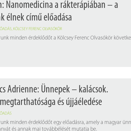
án: Nanomedicina a rákterápiában – a
k élnek című előadása
LŐADÁS
,
KÖLCSEY FERENC OLVASÓKÖR
árunk minden érdeklődőt a Kölcsey Ferenc Olvasókör követk
ács Adrienne: Ünnepek – kalácsok.
egtarthatósága és újjáéledése
LŐADÁS
árunk minden érdeklődőt egy előadásra, amely a magyar ün
nyát és annak mai továbbélését mutatja be.