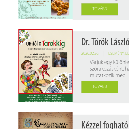
TOVÁBB
Dr. Török Lászl
2026.02.26.
ESEMÉNY
,
E
Várjuk egy különl
szórakozásként, h
mutatkozik meg.
TOVÁBB
Kézzel fogható 