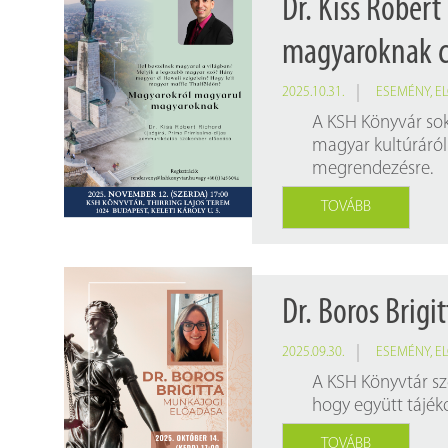
Dr. Kiss Róber
magyaroknak c
2025.10.31.
ESEMÉNY
,
E
A KSH Könyvár sok 
magyar kultúráról
megrendezésre.
TOVÁBB
Dr. Boros Brig
2025.09.30.
ESEMÉNY
,
E
A KSH Könyvtár sze
hogy együtt tájék
TOVÁBB