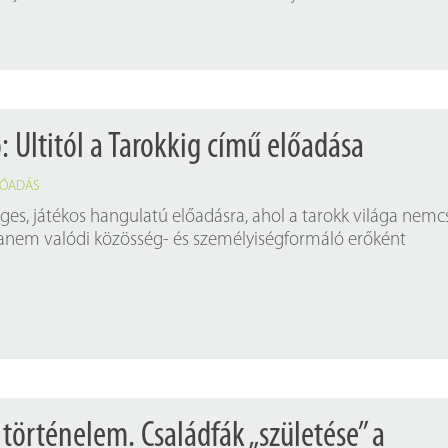
ó: Ultitól a Tarokkig című előadása
LŐADÁS
eges, játékos hangulatú előadásra, ahol a tarokk világa nemc
anem valódi közösség- és személyiségformáló erőként
történelem. Családfák „születése” a