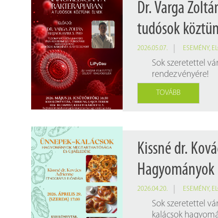
Dr. Varga Zolt
tudósok köztün
2026.05.07.
ESEMÉNY
,
E
Sok szeretettel v
rendezvényére!
TOVÁBB
Kissné dr. Kov
Hagyományok m
2026.04.20.
ESEMÉNY
,
E
Sok szeretettel v
kalácsok hagyomá