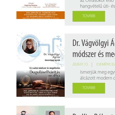
az Olvasókör első
hangvételű úti- é
TOVÁBB
Dr. Vágvölgyi Á
módszer és meg
2026.01.13.
ESEMÉNY
,
E
Ismerjük meg egy
álcázott modern c
TOVÁBB