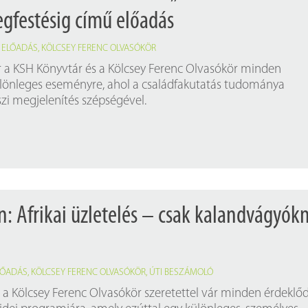
egfestésig című előadás
,
ELŐADÁS
,
KÖLCSEY FERENC OLVASÓKÖR
ár a KSH Könyvtár és a Kölcsey Ferenc Olvasókör minden
lönleges eseményre, ahol a családfakutatás tudománya
szi megjelenítés szépségével.
n: Afrikai üzletelés – csak kalandvágyók
LŐADÁS
,
KÖLCSEY FERENC OLVASÓKÖR
,
ÚTI BESZÁMOLÓ
 a Kölcsey Ferenc Olvasókör szeretettel vár minden érdeklő