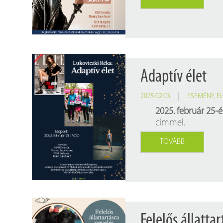
Adaptív élet
2025.02.03.
ESEMÉNY
,
E
2025. február 25-
címmel.
TOVÁBB
Felelős állatt