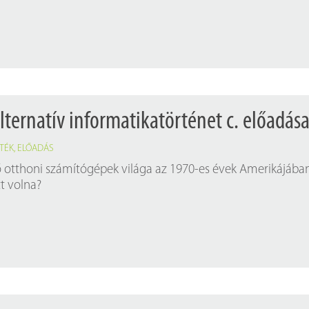
Próbahozzáférések adatbázisokho
Kitekintő
Könyvtári Hí
lternatív informatikatörténet c. előadás
ÁTÉK
,
ELŐADÁS
ső otthoni számítógépek világa az 1970-es évek Amerikájába
tt volna?