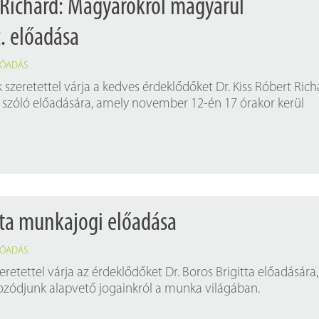
t Richard: Magyarokról magyarul
. előadása
LŐADÁS
szeretettel várja a kedves érdeklődőket Dr. Kiss Róbert Rich
 szóló előadására, amely november 12-én 17 órakor kerül
itta munkajogi előadása
LŐADÁS
retettel várja az érdeklődőket Dr. Boros Brigitta előadására,
ozódjunk alapvető jogainkról a munka világában.