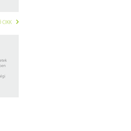
 CIKK
retek
kben
ségi