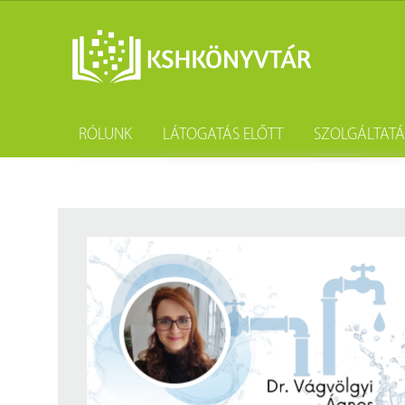
RÓLUNK
LÁTOGATÁS ELŐTT
SZOLGÁLTAT
A könyvtár története
Könyvtárhasználat
Kutatástámo
Gyűjteményünk
Adatvédelem
Könyvtárköz
Tevékenységünk
Közösségi szolgálat
Kötészet és 
Szakmai együttműködési megállapodások
Csoportos látogatás
Kérdezd a k
Partnereink
Elérhetőség
Születésnap
Munkatársaink
Díjtételek