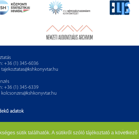
ztatás
n: +36 (1) 345-6036
:
tajekoztatas@kshkonyvtar.hu
önzés
n: +36 (1) 345-6339
:
kolcsonzes@kshkonyvtar.hu
dekű adatok
Észrevéte
es sütik találhatók. A sütikről szóló tájékoztató a következő 