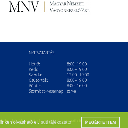
NYITVATARTÁS
Hétfő:
8:00–19:00
Kedd:
8:00–19:00
Szerda:
12:00–19:00
Csütörtök:
8:00–19:00
Péntek:
8:00–16:00
Szombat–vasárnap:
zárva
leiket kérjük, az
it@kshkonyvtar.hu
e-mail-címen jelezzék!
linken olvasható el.
süti tájékoztató
MEGÉRTETTEM