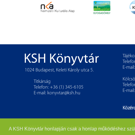
Tájéko
Telefo
E-mail
1024 Budapest, Keleti Károly utca 5.
Kölcs
Titkárság
Telefo
Telefon: +36 (1) 345-6105
E-mail
E-mail:
konyvtar@ksh.hu
Közér
© 2013–2022 Központi Statisztikai Hivatal Könyvtár
A KSH Könyvtár honlapján csak a honlap működéshez szükség