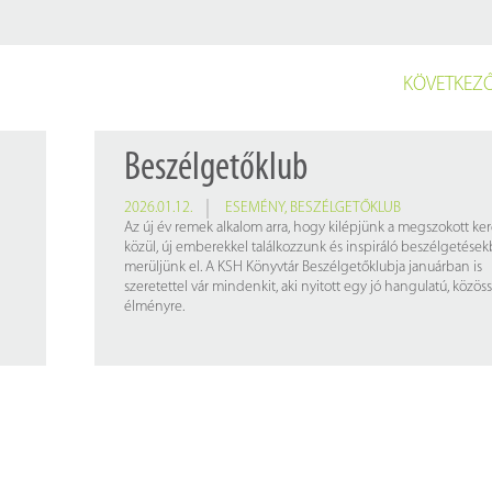
KÖVETKEZŐ
Beszélgetőklub
2026.01.12.
ESEMÉNY
,
BESZÉLGETŐKLUB
Az új év remek alkalom arra, hogy kilépjünk a megszokott ke
közül, új emberekkel találkozzunk és inspiráló beszélgetése
merüljünk el. A KSH Könyvtár Beszélgetőklubja januárban is
szeretettel vár mindenkit, aki nyitott egy jó hangulatú, közös
élményre.