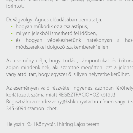
forintot.
Dr. Vágvölgyi Ágnes előadásában bemutatja:
hogyan működik ez a csalástípus,
milyen jelekből ismerhető fel időben,
és hogyan védekezhetünk hatékonyan a has
módszerekkel dolgozó „szakemberek” ellen.
Az esemény célja, hogy tudást, támpontokat és bátors
adjon mindenkinek, aki szeretné megérteni ezt a jelens
vagy attól tart, hogy egyszer ő is ilyen helyzetbe kerülhet.
Az eseményen való részvétel ingyenes, azonban férőhel
korlátozott száma miatt REGISZTRÁCIÓHOZ kötött!
Regisztrálni a
rendezveny@kshkonyvtar.hu
címen vagy +36
345 6094 számon lehet.
Helyszín: KSH Könyvtár, Thirring Lajos terem