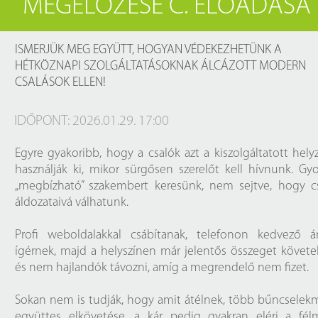
MEGELŐZÉSE C. ELŐADÁSA
Próbahozzáférések adatbázisokho
Kitekintő
Könyvtári Hí
ISMERJÜK MEG EGYÜTT, HOGYAN VÉDEKEZHETÜNK A
HÉTKÖZNAPI SZOLGÁLTATÁSOKNAK ÁLCÁZOTT MODERN
CSALÁSOK ELLEN!
IDŐPONT: 2026.01.29. 17:00
Egyre gyakoribb, hogy a csalók azt a kiszolgáltatott hely
használják ki, mikor sürgősen szerelőt kell hívnunk. Gy
„megbízható” szakembert keresünk, nem sejtve, hogy cs
áldozataivá válhatunk.
Profi weboldalakkal csábítanak, telefonon kedvező ár
ígérnek, majd a helyszínen már jelentős összeget követe
és nem hajlandók távozni, amíg a megrendelő nem fizet.
Sokan nem is tudják, hogy amit átélnek, több bűncsele
együttes elkövetése, a kár pedig gyakran eléri a félm