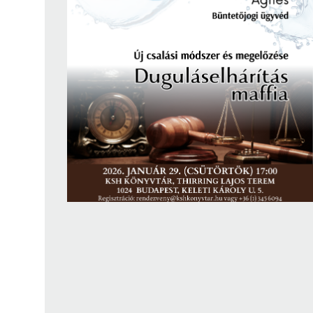
Findura Imre-díszoklevéllel kitüntetett kollégáink
Online katalógus
Galéria
Pályázatok
Közérdekű adatok