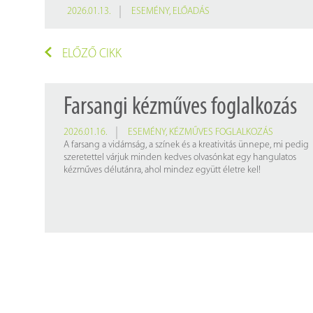
2026.01.13.
ESEMÉNY
,
ELŐADÁS
ELŐZŐ CIKK
Farsangi kézműves foglalkozás
2026.01.16.
ESEMÉNY
,
KÉZMŰVES FOGLALKOZÁS
A farsang a vidámság, a színek és a kreativitás ünnepe, mi pedig
szeretettel várjuk minden kedves olvasónkat egy hangulatos
kézműves délutánra, ahol mindez együtt életre kel!