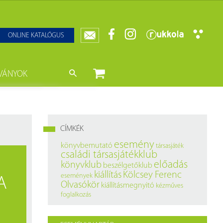
ONLINE KATALÓGUS
VÁNYOK
nyvtár
ját könyveink
da)
mzetközi Statisztikai Figyelő
CÍMKÉK
0–1950
k
esemény
könyvbemutató
társasjáték
családi társasjátékklub
ányok
k
előadás
könyvklub
beszélgetőklub
kiállítás
Kölcsey Ferenc
események
A
datbázisok
Olvasókör
kiállításmegnyitó
kézműves
foglalkozás
datbázisok