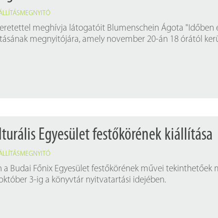
IÁLLÍTÁSMEGNYITÓ
eretettel meghívja látogatóit Blumenschein Ágota "Időben 
lításának megnyitójára, amely november 20-án 18 órától ker
turális Egyesület festőkörének kiállítása
IÁLLÍTÁSMEGNYITÓ
n a Budai Főnix Egyesület festőkörének művei tekinthetőek
któber 3-ig a könyvtár nyitvatartási idejében.