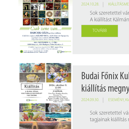
2024.10.28.
KIÁLLÍTÁSM
Sok szeretettel vá
A kiállítást Kálmá
TOVÁBB
Budai Főnix Kul
kiállítás megny
2024.09.30.
ESEMÉNY
,
K
Sok szeretettel vá
tagjainak kiállítá