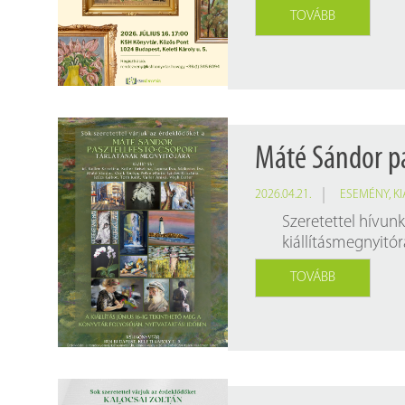
Findura Imre-díszoklevéllel kitüntetett kollégáink
Online katalógus
TOVÁBB
Galéria
Pályázatok
Közérdekű adatok
Máté Sándor pa
2026.04.21.
ESEMÉNY
,
KI
Szeretettel hívun
kiállításmegnyitór
TOVÁBB