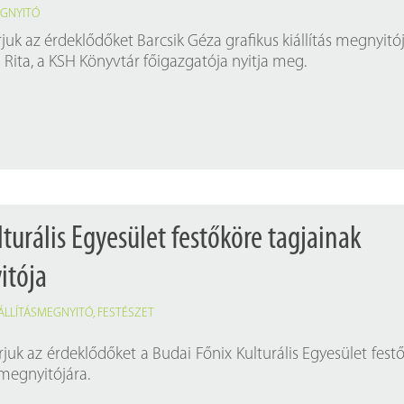
EGNYITÓ
rjuk az érdeklődőket Barcsik Géza grafikus kiállítás megnyitój
n Rita, a KSH Könyvtár főigazgatója nyitja meg.
turális Egyesület festőköre tagjainak
itója
IÁLLÍTÁSMEGNYITÓ
,
FESTÉSZET
rjuk az érdeklődőket a Budai Főnix Kulturális Egyesület fest
s megnyitójára.