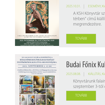
2025.10.31.
ESEMÉNY
,
K
A KSH Könyvtár sz
térben" című kiál
megrendezésre.
TOVÁBB
Budai Főnix Kul
2025.08.08.
KIÁLLÍTÁS
,
K
Könyvtárunk falai
szeptember 3-tól o
TOVÁBB