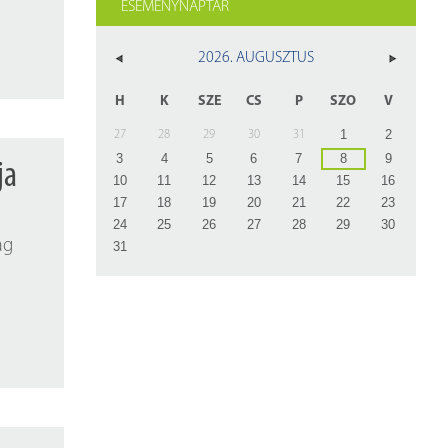
z
ESEMÉNYNAPTÁR
rlap
2026. AUGUSZTUS
H
K
SZE
CS
P
SZO
V
1
2
27
28
29
30
31
3
4
5
6
7
8
9
ja
10
11
12
13
14
15
16
17
18
19
20
21
22
23
24
25
26
27
28
29
30
ag
31