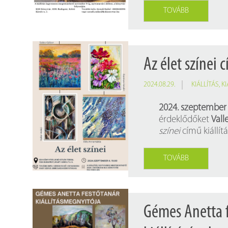
TOVÁBB
Az élet színei 
2024.08.29.
KIÁLLÍTÁS
,
K
2024. szeptember
érdeklődőket
Vall
színei
című kiállít
TOVÁBB
Gémes Anetta f