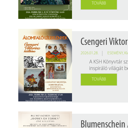
TOVÁBB
Csengeri Viktor
2026.01.28.
ESEMÉNY
,
KI
A KSH Könyvtár sz
inspiráló világát 
TOVÁBB
Blumenschein Á