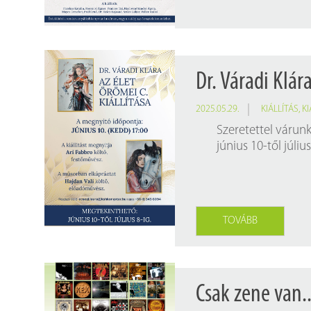
Dr. Váradi Klára
2025.05.29.
KIÁLLÍTÁS
,
K
Szeretettel várunk
június 10-től júli
TOVÁBB
Csak zene van..