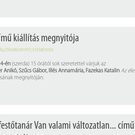
című kiállítás megnyitója
IÁLLÍTÁSMEGNYITÓ
,
ESEMÉNYEK
 4-én
(szerda) 15 órától sok szeretettel várjuk az
er Anikó, Szűcs Gábor, Illés Annamária, Fazekas Katalin
Az éle
ásának megnyitóján.
estőtanár Van valami változatlan... című