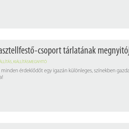
Próbahozzáférések adatbázisokho
Kitekintő
Könyvtári Hí
sztellfestő-csoport tárlatának megnyitó
ÁLLÍTÁS
,
KIÁLLÍTÁSMEGNYITÓ
k minden érdeklődőt egy igazán különleges, színekben gazd
a!