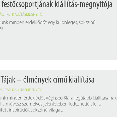
 festőcsoportjának kiállítás-megnyitója
ÁLLÍTÁS
,
KIÁLLÍTÁSMEGNYITÓ
árunk minden érdeklődőt egy különleges, sokszínű
a!
 Tájak – élmények című kiállítása
ÁLLÍTÁS
,
KIÁLLÍTÁSMEGNYITÓ
álunk minden érdeklődőt Véghseő Klára legújabb kiállításának
l a művész személyes jelenlétében fedezhetjük fel a
ett inspirációk sokszínű világát.