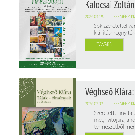
Kalocsai Zoltán
2026.03.19.
ESEMÉNY
,
KI
Sok szeretettel v
kiállításmegnyitór
TOVÁBB
Véghseő Klára:
2026.02.02.
ESEMÉNY
,
KI
Szeretettel invit
megnyitójára, aho
természetből merít