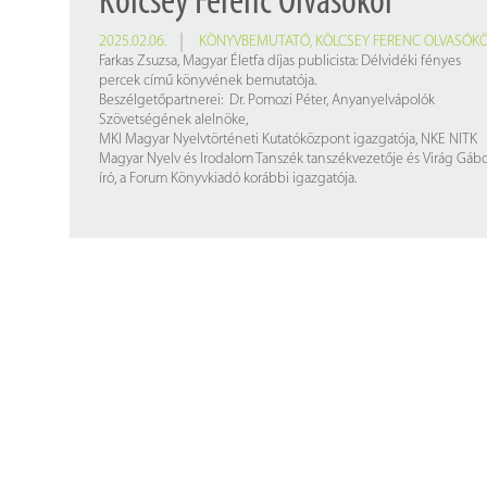
Kölcsey Ferenc Olvasókör
2025.02.06.
KÖNYVBEMUTATÓ
,
KÖLCSEY FERENC OLVASÓK
Farkas Zsuzsa, Magyar Életfa díjas publicista: Délvidéki fényes
percek című könyvének bemutatója.
Beszélgetőpartnerei: Dr. Pomozi Péter, Anyanyelvápolók
Szövetségének alelnöke,
MKI Magyar Nyelvtörténeti Kutatóközpont igazgatója, NKE NITK
Magyar Nyelv és Irodalom Tanszék tanszékvezetője és Virág Gáb
író, a Forum Könyvkiadó korábbi igazgatója.