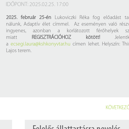
Próbahozzáférések adatbázisokho
Kitekintő
IDŐPONT: 2025.02.25. 17:00
Könyvtári Hí
2025. február 25-én
Lukoviczki Réka fog előadást tar
nálunk, Adaptív élet címmel. Az eseményen való részv
ingyenes, azonban a korlátozott férőhelyek s
miatt
REGISZTRÁCIÓHOZ kötött!
Jelentke
a
ecsegi.laura@kshkonyvtar.hu
címen lehet. Helyszín: Thi
Lajos terem.
KÖVETKEZŐ