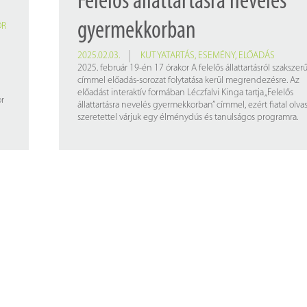
Felelős állattartásra nevelés
gyermekkorban
ÖR
2025.02.03.
KUTYATARTÁS
,
ESEMÉNY
,
ELŐADÁS
2025. február 19-én 17 órakor A felelős állattartásról szaksze
címmel előadás-sorozat folytatása kerül megrendezésre. Az
előadást interaktív formában Léczfalvi Kinga tartja „Felelős
or
állattartásra nevelés gyermekkorban” címmel, ezért fiatal olva
szeretettel várjuk egy élménydús és tanulságos programra.