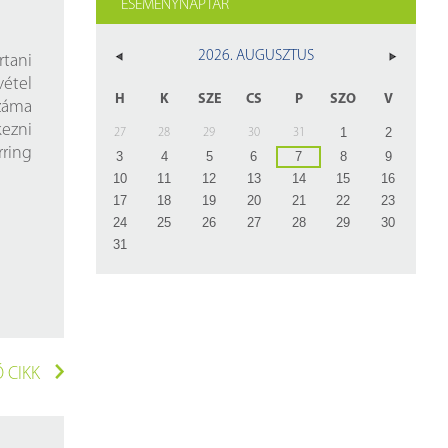
ESEMÉNYNAPTÁR
z
rlap
2026. AUGUSZTUS
tani
étel
H
K
SZE
CS
P
SZO
V
záma
zni
1
2
27
28
29
30
31
rring
3
4
5
6
7
8
9
10
11
12
13
14
15
16
17
18
19
20
21
22
23
24
25
26
27
28
29
30
31
 CIKK