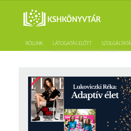
RÓLUNK
LÁTOGATÁS ELŐTT
SZOLGÁLTAT
A könyvtár története
Könyvtárhasználat
Kutatástámo
Gyűjteményünk
Adatvédelem
Könyvtárköz
Tevékenységünk
Közösségi szolgálat
Kötészet és 
Szakmai együttműködési megállapodások
Csoportos látogatás
Kérdezd a k
Partnereink
Elérhetőség
Születésnap
Munkatársaink
Díjtételek