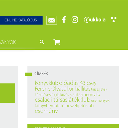
ONLINE KATALÓGUS
VÁNYOK
nyvtár
ját könyveink
da)
mzetközi Statisztikai Figyelő
CÍMKÉK
0–1950
k
előadás
könyvklub
Kölcsey
Ferenc Olvasókör
kiállítás
társasjáték
ányok
k
kiállításmegnyitó
kézműves foglalkozás
családi társasjátékklub
események
datbázisok
könyvbemutató
beszélgetőklub
esemény
datbázisok