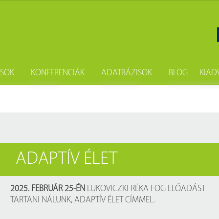
ÁSOK
KONFERENCIÁK
ADATBÁZISOK
BLOG
KIAD
gatás
Szakkönyvtári seregszemle
Fényes Elek digitális statisztikai kö
Hírek
Sa
i kölcsönzés
Népszámlálási digitális adattár (Né
Hírlevél
Ne
sokszorosítás
Budapest Etnikai Adatbázisa 185
Új könyvein
ADAPTÍV ÉLET
önyvtárost
Digistat – Online statisztikai kiadv
Könyvajánló
i csomag
A könyvtárban elérhető magyar a
Évfordulók
2025. FEBRUÁR 25-ÉN
LUKOVICZKI RÉKA FOG ELŐADÁST
TARTANI NÁLUNK, ADAPTÍV ÉLET CÍMMEL.
A könyvtárban elérhető külföldi a
Események