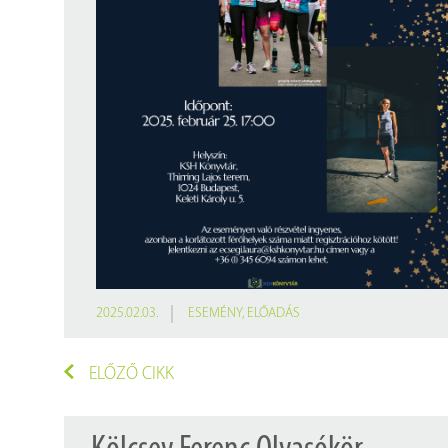
Findura Imre-díszoklevéllel kitüntetett kollégáink
Online katalógus
Galéria
Pályázatok
Közérdekű adatok
2025.02.03.
ESEMÉNY
,
ELŐADÁS
ELŐZŐ CIKK