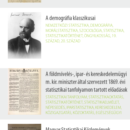
A demográfia klasszikusai
NEMZETKÖZI STATISZTIKA
,
DEMOGRÁFIA
,
MORÁLSTATISZTIKA
,
SZOCIOLÓGIA
,
STATISZTIKA
,
STATISZTIKATÖRTÉNET
,
ÖNGYILKOSSÁG
,
19.
SZÁZAD
,
20. SZÁZAD
A földmívelés-, ipar- és kereskedelemügyi
m. kir. miniszter által szervezett 1869. évi
statisztikai tanfolyamon tartott előadások
STATISZTIKAI TANFOLYAM
,
STATISZTIKAOKTATÁS
,
STATISZTIKATÖRTÉNET
,
STATISZTIKAELMÉLET
,
NÉPESEDÉS
,
IPARSTATISZTIKA
,
KERESKEDELEM
,
KÖZIGAZGATÁS
,
KÖZOKTATÁS
,
EGÉSZSÉGÜGYI
STATISZTIKA
,
PÉNZÜGY
,
ÁLLAMSZERVEZET
,
MAGYARORSZÁG
,
19. SZÁZAD