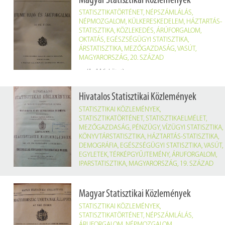
Magyar Statisztikai Közlemények
STATISZTIKATÖRTÉNET
,
NÉPSZÁMLÁLÁS
,
NÉPMOZGALOM
,
KÜLKERESKEDELEM
,
HÁZTARTÁS-
STATISZTIKA
,
KÖZLEKEDÉS
,
ÁRÚFORGALOM
,
OKTATÁS
,
EGÉSZSÉGÜGYI STATISZTIKA
,
ÁRSTATISZTIKA
,
MEZŐGAZDASÁG
,
VASÚT
,
MAGYARORSZÁG
,
20. SZÁZAD
(1–116. kötet)
Hivatalos Statisztikai Közlemények
STATISZTIKAI KÖZLEMÉNYEK
,
STATISZTIKATÖRTÉNET
,
STATISZTIKAELMÉLET
,
MEZŐGAZDASÁG
,
PÉNZÜGY
,
VÍZÜGYI STATISZTIKA
,
KÖNYVTÁRSTATISZTIKA
,
HÁZTARTÁS-STATISZTIKA
,
DEMOGRÁFIA
,
EGÉSZSÉGÜGYI STATISZTIKA
,
VASÚT
,
EGYLETEK
,
TÉRKÉPGYŰJTEMÉNY
,
ÁRUFORGALOM
,
IPARSTATISZTIKA
,
MAGYARORSZÁG
,
19. SZÁZAD
Magyar Statisztikai Közlemények
STATISZTIKAI KÖZLEMÉNYEK
,
STATISZTIKATÖRTÉNET
,
NÉPSZÁMLÁLÁS
,
ÁRUFORGALOM
,
NÉPMOZGALOM
,