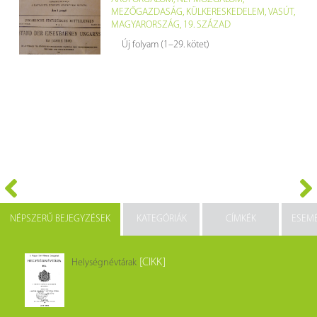
MEZŐGAZDASÁG
,
KÜLKERESKEDELEM
,
VASÚT
,
MAGYARORSZÁG
,
19. SZÁZAD
Új folyam (1–29. kötet)
NÉPSZERŰ BEJEGYZÉSEK
KATEGÓRIÁK
CÍMKÉK
ESEM
[CIKK]
Helységnévtárak