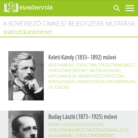
A KÖVETKEZŐ CIMKÉJŰ BEJEGYZÉSEK MUTATÁSA:
ONLINE KATALÓGUS
statisztikatörténet
RÓLUNK
LÁTOGATÁS ELŐTT
Keleti Károly (1833–1892) művei
SZOLGÁLTATÁSOK
KELETI KÁROLY
,
STATISZTIKA
,
STATISZTIKAELMÉLET
,
KONFERENCIÁK
STATISZTIKATÖRTÉNET
,
MEZŐGAZDASÁG
,
NÉPSZÁMLÁLÁS
,
NEMZETKÖZI STATISZTIKA
,
ADATBÁZISOK
KÖZGAZDASÁG
,
NEMZETISÉGEK
,
MAGYARORSZÁG
,
19. SZÁZAD
BLOG
KIADVÁNYOK
Buday László (1873–1925) művei
BUDAY LÁSZLÓ
,
KÖZGAZDASÁG
,
STATISZTIKAELMÉLET
,
MEZŐGAZDASÁG
,
ELSŐ
VILÁGHÁBORÚ
,
STATISZTIKATÖRTÉNET
,