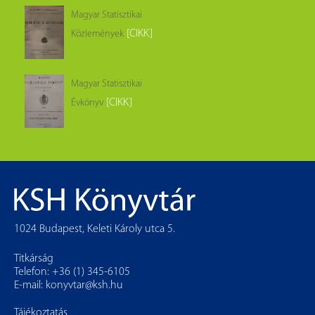
Magyar Statisztikai
[CIKK]
Közlemények
Magyar Statisztikai
[CIKK]
Évkönyv
1024 Budapest, Keleti Károly utca 5.
Titkárság
Telefon: +36 (1) 345-6105
E-mail:
konyvtar@ksh.hu
Tájékoztatás