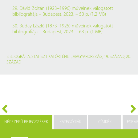
29. Dávid Zoltán (1923–1996) műveinek válogatott
bibliográfiája – Budapest, 2023. – 50 p. (1,2 MB)
30. Buday László (1873–1925) műveinek válogatott
bibliográfiája – Budapest, 2023. – 63 p. (1 MB)
BIBLIOGRÁFIA
,
STATISZTIKATÖRTÉNET
,
MAGYARORSZÁG
,
19. SZÁZAD
,
20.
SZÁZAD
NÉPSZERŰ BEJEGYZÉSEK
KATEGÓRIÁK
CÍMKÉK
ESEM