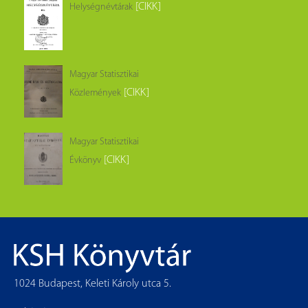
[CIKK]
Helységnévtárak
Magyar Statisztikai
[CIKK]
Közlemények
Magyar Statisztikai
[CIKK]
Évkönyv
1024 Budapest, Keleti Károly utca 5.