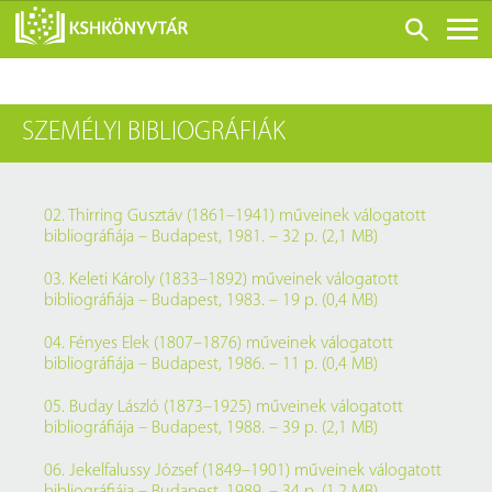
ONLINE KATALÓGUS
SZEMÉLYI BIBLIOGRÁFIÁK
RÓLUNK
LÁTOGATÁS ELŐTT
SZOLGÁLTATÁSOK
02. Thirring Gusztáv (1861–1941) műveinek válogatott
bibliográfiája – Budapest, 1981. – 32 p. (2,1 MB)
KONFERENCIÁK
03. Keleti Károly (1833–1892) műveinek válogatott
ADATBÁZISOK
bibliográfiája – Budapest, 1983. – 19 p. (0,4 MB)
BLOG
04. Fényes Elek (1807–1876) műveinek válogatott
bibliográfiája – Budapest, 1986. – 11 p. (0,4 MB)
KIADVÁNYOK
05. Buday László (1873–1925) műveinek válogatott
bibliográfiája – Budapest, 1988. – 39 p. (2,1 MB)
06. Jekelfalussy József (1849–1901) műveinek válogatott