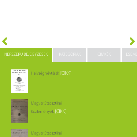
NÉPSZERŰ BEJEGYZÉSEK
KATEGÓRIÁK
CÍMKÉK
ESEM
[CIKK]
Helységnévtárak
Magyar Statisztikai
[CIKK]
Közlemények
Magyar Statisztikai