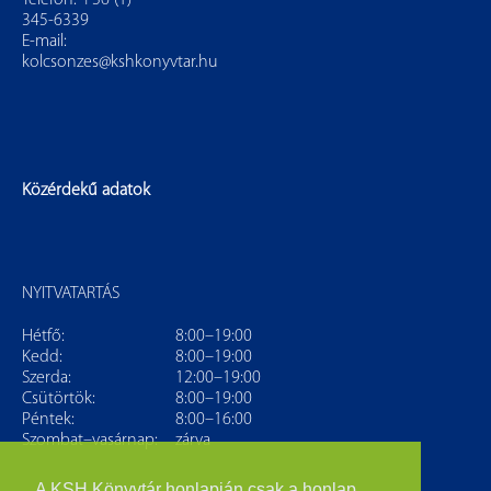
Telefon: +36 (1)
345-6339
E-mail:
kolcsonzes@kshkonyvtar.hu
Közérdekű adatok
NYITVATARTÁS
Hétfő:
8:00–19:00
Kedd:
8:00–19:00
Szerda:
12:00–19:00
Csütörtök:
8:00–19:00
Péntek:
8:00–16:00
Szombat–vasárnap:
zárva
A KSH Könyvtár honlapján csak a honlap