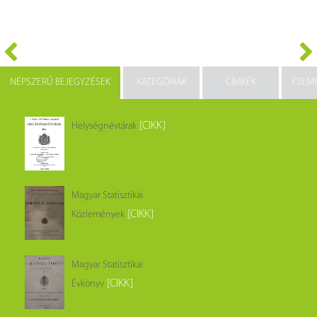
NÉPSZERŰ BEJEGYZÉSEK
KATEGÓRIÁK
CÍMKÉK
ESEM
[CIKK]
Helységnévtárak
Magyar Statisztikai
[CIKK]
Közlemények
Magyar Statisztikai
[CIKK]
Évkönyv