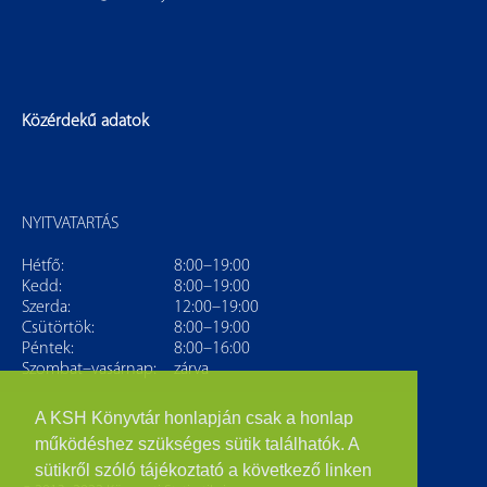
Közérdekű adatok
NYITVATARTÁS
Hétfő:
8:00–19:00
Kedd:
8:00–19:00
Szerda:
12:00–19:00
Csütörtök:
8:00–19:00
Péntek:
8:00–16:00
Szombat–vasárnap:
zárva
A KSH Könyvtár honlapján csak a honlap
működéshez szükséges sütik találhatók. A
sütikről szóló tájékoztató a következő linken