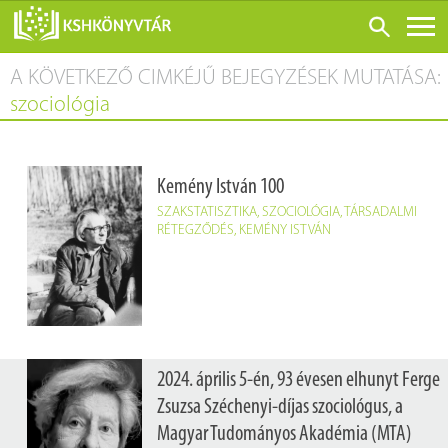
A KÖVETKEZŐ CIMKÉJŰ BEJEGYZÉSEK MUTATÁSA:
ONLINE KATALÓGUS
szociológia
RÓLUNK
LÁTOGATÁS ELŐTT
Kemény István 100
SZOLGÁLTATÁSOK
SZAKSTATISZTIKA
,
SZOCIOLÓGIA
,
TÁRSADALMI
KONFERENCIÁK
RÉTEGZŐDÉS
,
KEMÉNY ISTVÁN
ADATBÁZISOK
BLOG
KIADVÁNYOK
2024. április 5-én, 93 évesen elhunyt Ferge
Zsuzsa Széchenyi-díjas szociológus, a
Magyar Tudományos Akadémia (MTA)