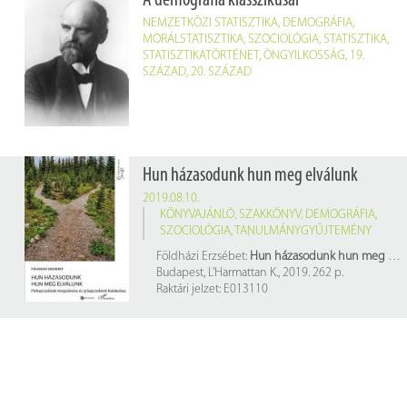
A demográfia klasszikusai
NEMZETKÖZI STATISZTIKA
,
DEMOGRÁFIA
,
MORÁLSTATISZTIKA
,
SZOCIOLÓGIA
,
STATISZTIKA
,
STATISZTIKATÖRTÉNET
,
ÖNGYILKOSSÁG
,
19.
SZÁZAD
,
20. SZÁZAD
Hun házasodunk hun meg elválunk
2019.08.10.
KÖNYVAJÁNLÓ
,
SZAKKÖNYV
,
DEMOGRÁFIA
,
SZOCIOLÓGIA
,
TANULMÁNYGYŰJTEMÉNY
Földházi Erzsébet:
Hun házasodunk hun meg elválunk
Budapest, L'Harmattan K., 2019. 262 p.
Raktári jelzet: E013110