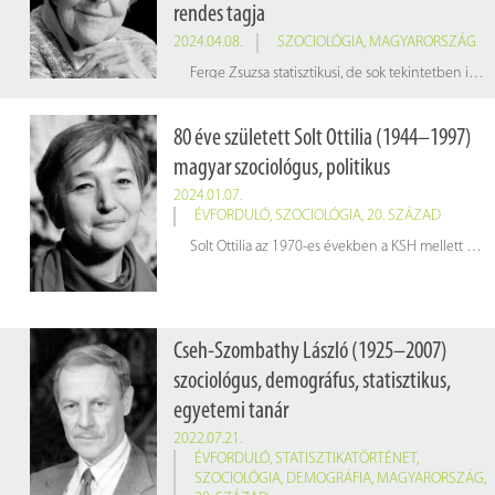
rendes tagja
2024.04.08.
SZOCIOLÓGIA
,
MAGYARORSZÁG
Ferge Zsuzsa statisztikusi, de sok tekintetben inkább már szociológusi munkája során felismerte azt az ellentmondást, amely a statisztikailag is kimutatható egyenlőtlenségek és a szocializmus alapvetően hamis egyenlőségideológiája között feszült. De a felszín mögött meghúzódó jelenségek kutatására csak jóval később nyílt lehetősége. A szegénység és a társadalmi egyenlőtlenségek mellett fő kutatási területe volt a társadalmi struktúra és az integrációs zavarok vizsgálata. Több mint háromszáz tanulmánya jelent meg, és több könyvben beszámolt kutatásai eredményéről.
80 éve született Solt Ottilia (1944–1997)
magyar szociológus, politikus
2024.01.07.
ÉVFORDULÓ
,
SZOCIOLÓGIA
,
20. SZÁZAD
Solt Ottilia az 1970-es években a KSH mellett működő Gazdaságkutató Intézetnél, majd a Fővárosi Pedagógiai Intézetnél dolgozott szociológusként, és tagja volt az MTA szociológiai kutatócsoportjának. Miután aláírta a Charta ’77-tel szolidaritást vállaló nyilatkozatot, állásából elbocsátották. Ezt követően tanárként és könyvtárosként dolgozott.
Cseh-Szombathy László (1925–2007)
szociológus, demográfus, statisztikus,
egyetemi tanár
2022.07.21.
ÉVFORDULÓ
,
STATISZTIKATÖRTÉNET
,
SZOCIOLÓGIA
,
DEMOGRÁFIA
,
MAGYARORSZÁG
,