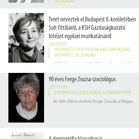
20. SZÁZAD
15 éve hunyt el
Cseh-Szombathy László
(Budapest, 1925. június 8. – Budapest, 2007. július 21.) szociológus, demográfus, statisztikus, egyetemi tanár, az MTA rendes tagja
Teret neveztek el Budapest II. kerületében
Solt Ottiliáról, a KSH Gazdaságkutató
Intézet egykori munkatársáról
2022.02.01.
KITEKINTŐ
,
SZOCIOLÓGIA
,
MAGYARORSZÁG
,
BUDAPEST
,
20. SZÁZAD
2022. február elsejétől a 25 éve elhunyt Solt Ottilia szociológus nevét viseli a Frankel Leó út és a Harcsa utca ölelésében található kis tér, ami mellett maga a néhai szociológus is rendszeresen elhaladt, mivel a tér közelében található Komjádi Béla utcában élt.
90 éves Ferge Zsuzsa szociológus
2021.07.05.
ÉVFORDULÓ
,
SZOCIOLÓGIA
,
SZAKKÖNYVTÁR
Az idén kilencvenéves Ferge Zsuzsát, a Magyar Tudomány legfrissebb számában, születésnapja alkalmából Szelényi Iván köszönti. A két szociológus életének egyik közös színtere a Központi Statisztikai Hivatal, illetve annak könyvtára.